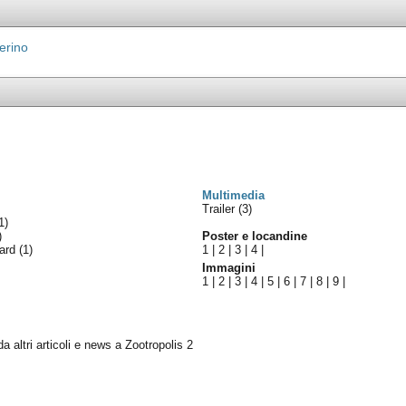
erino
Multimedia
Trailer (3)
1)
)
Poster e locandine
ward
(1)
1
|
2
|
3
|
4
|
Immagini
1
|
2
|
3
|
4
|
5
|
6
|
7
|
8
|
9
|
da altri articoli e news a Zootropolis 2