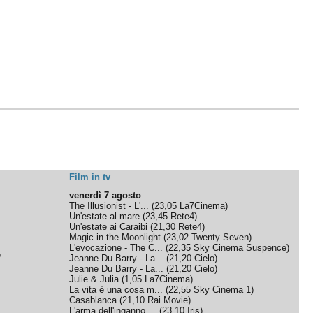
Film in tv
venerdì 7 agosto
The Illusionist - L'...
(
23,05
La7Cinema
)
Un'estate al mare
(
23,45
Rete4
)
Un'estate ai Caraibi
(
21,30
Rete4
)
Magic in the Moonlight
(
23,02
Twenty Seven
)
L'evocazione - The C...
(
22,35
Sky Cinema Suspence
)
e
Jeanne Du Barry - La...
(
21,20
Cielo
)
Jeanne Du Barry - La...
(
21,20
Cielo
)
Julie & Julia
(
1,05
La7Cinema
)
La vita è una cosa m...
(
22,55
Sky Cinema 1
)
Casablanca
(
21,10
Rai Movie
)
L'arma dell'inganno ...
(
23,10
Iris
)