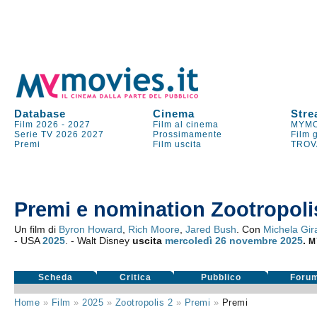
Database
Cinema
Stre
Film 2026
-
2027
Film al cinema
MYMO
Serie TV
2026
2027
Prossimamente
Film 
Premi
Film uscita
TROV
Premi e nomination Zootropoli
Un film di
Byron Howard
,
Rich Moore
,
Jared Bush
. Con
Michela Gir
- USA
2025
. - Walt Disney
uscita
mercoledì 26
novembre 2025
.
M
Scheda
Critica
Pubblico
Foru
Home
»
Film
»
2025
»
Zootropolis 2
»
Premi
»
Premi