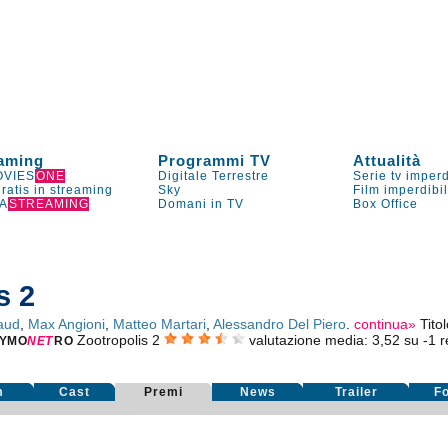
aming
Programmi TV
Attualità
VIES
ONE
Digitale Terrestre
Serie tv imperd
gratis in streaming
Sky
Film imperdibi
A
STREAMING
Domani in TV
Box Office
s 2
aud
,
Max Angioni
,
Matteo Martari
,
Alessandro Del Piero
.
continua»
Tito
Zootropolis 2
valutazione media:
3,52
su
-1
re
YMO
NE
T
RO
m
Cast
Premi
News
Trailer
F