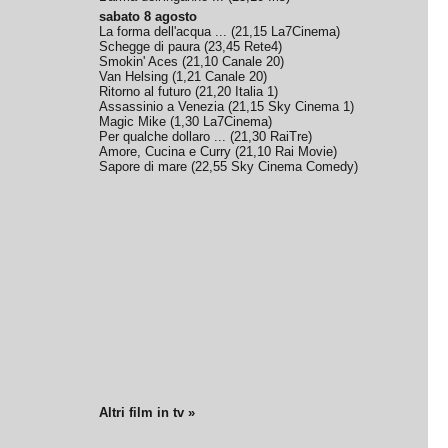
sabato 8 agosto
La forma dell'acqua ...
(
21,15
La7Cinema
)
Schegge di paura
(
23,45
Rete4
)
Smokin' Aces
(
21,10
Canale 20
)
Van Helsing
(
1,21
Canale 20
)
Ritorno al futuro
(
21,20
Italia 1
)
Assassinio a Venezia
(
21,15
Sky Cinema 1
)
Magic Mike
(
1,30
La7Cinema
)
Per qualche dollaro ...
(
21,30
RaiTre
)
Amore, Cucina e Curry
(
21,10
Rai Movie
)
Sapore di mare
(
22,55
Sky Cinema Comedy
)
Altri film in tv »