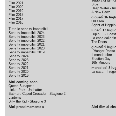
Terapia di famigl
Film 2021
Blue
Film 2020
Deep Water - Inc
Film 2019
A New Dawn
Film 2018
giovedì 16 lugl
Film 2017
Odissea
Film 2016
Agent of Happine
Tutte le serie tv imperdibili
lunedì 13 lugli
Serie tv imperdibili 2024
Lupin III - Il cas
Serie tv imperdibili 2023
La casa dalle fi
Serie tv imperdibili 2022
The Doors
Serie tv imperdibili 2021
giovedì 9 lugli
Serie tv imperdibili 2020
L'Hangar Rosso
Serie tv imperdibili 2019
Il mondo oltre
Serie tv 2024
Election Day
Serie tv 2023
165' Mineurs
Serie tv 2022
Serie tv 2021
mercoledì 8 lug
Serie tv 2020
La casa - Il rog
Serie tv 2019
Altri coming soon
Queen Budapest
Linkin Park: Unshatter
Batman: Caped Crusader - Stagione 2
Lanterns
Billy the Kid - Stagione 3
Altri prossimamente »
Altri film al ci