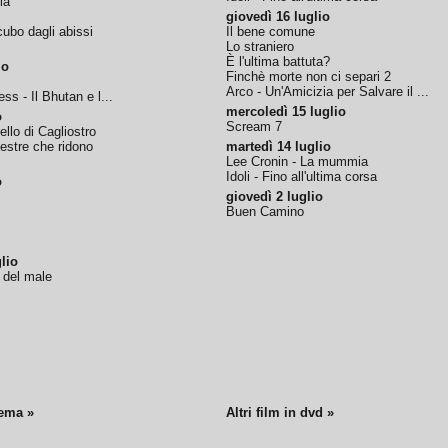
ia
giovedì 16 luglio
ubo dagli abissi
Il bene comune
Lo straniero
È l'ultima battuta?
io
Finchè morte non ci separi 2
Arco - Un'Amicizia per Salvare il ...
ss - Il Bhutan e l...
mercoledì 15 luglio
o
Scream 7
tello di Cagliostro
nestre che ridono
martedì 14 luglio
Lee Cronin - La mummia
Idoli - Fino all'ultima corsa
o
giovedì 2 luglio
Buen Camino
lio
o del male
nema »
Altri film in dvd »