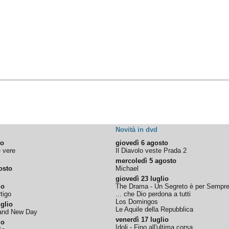
Novità in dvd
to
giovedì 6 agosto
e vere
Il Diavolo veste Prada 2
mercoledì 5 agosto
osto
Michael
giovedì 23 luglio
io
The Drama - Un Segreto è per Sempr
tigo
... che Dio perdona a tutti
Los Domingos
glio
Le Aquile della Repubblica
rand New Day
venerdì 17 luglio
io
Idoli - Fino all'ultima corsa