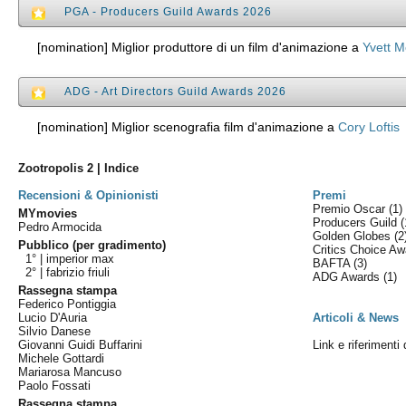
PGA - Producers Guild Awards 2026
[nomination] Miglior produttore di un film d'animazione a
Yvett M
ADG - Art Directors Guild Awards 2026
[nomination] Miglior scenografia film d'animazione a
Cory Loftis
Zootropolis 2 | Indice
Recensioni & Opinionisti
Premi
Premio Oscar
(1)
MYmovies
Producers Guild
(
Pedro Armocida
Golden Globes
(2
Pubblico (per gradimento)
Critics Choice A
1° |
imperior max
BAFTA
(3)
2° |
fabrizio friuli
ADG Awards
(1)
Rassegna stampa
Federico Pontiggia
Lucio D'Auria
Articoli & News
Silvio Danese
Giovanni Guidi Buffarini
Link e riferimenti 
Michele Gottardi
Mariarosa Mancuso
Paolo Fossati
Rassegna stampa