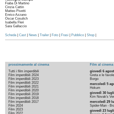
Fiaba Di Martino
Cinzia Cattin
Matteo Pivetti
Enrico Azzano
Oscar Cosulich
Isabella Fleri
Sara Gallaccio
Scheda
|
Cast
|
News
|
Trailer
|
Foto
|
Frasi
|
Pubblico
|
Shop
|
prossimamente al cinema
Film al cinema
Tutti i film imperdibili
giovedì 6 agos
Film imperdibili 2024
Greta e le favol
Film imperdibili 2023
Borgo
Film imperdibili 2022
mercoledì 5 ag
Film imperdibili 2021
Hokum
Film imperdibili 2020
giovedì 30 lugl
Film imperdibili 2019
Kim Novak's Ver
Film imperdibili 2018
Film imperdibili 2017
mercoledì 29 lu
Film 2024
Spider-Man - B
Film 2023
giovedì 23 lugl
Film 2022