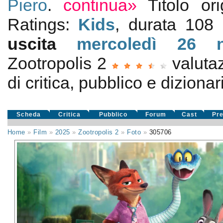
Piero
.
continua»
Titolo or
Ratings:
Kids
, durata 108
uscita
mercoledì 26
Zootropolis 2
valuta
di critica, pubblico e dizionari
Scheda
Critica
Pubblico
Forum
Cast
Pr
Home
»
Film
»
2025
»
Zootropolis 2
»
Foto
»
305706