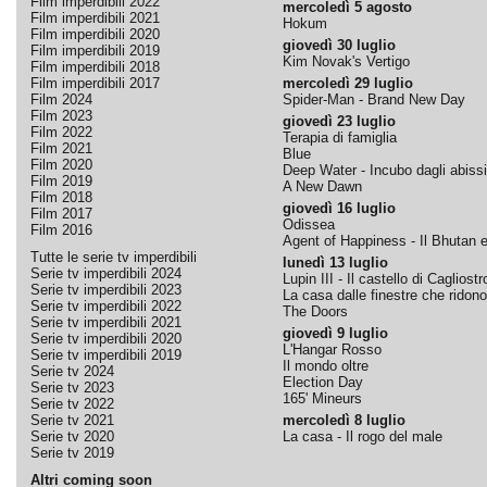
Film imperdibili 2022
mercoledì 5 agosto
Film imperdibili 2021
Hokum
Film imperdibili 2020
giovedì 30 luglio
Film imperdibili 2019
Kim Novak's Vertigo
Film imperdibili 2018
Film imperdibili 2017
mercoledì 29 luglio
Film 2024
Spider-Man - Brand New Day
Film 2023
giovedì 23 luglio
Film 2022
Terapia di famiglia
Film 2021
Blue
Film 2020
Deep Water - Incubo dagli abissi
Film 2019
A New Dawn
Film 2018
giovedì 16 luglio
Film 2017
Odissea
Film 2016
Agent of Happiness - Il Bhutan e 
Tutte le serie tv imperdibili
lunedì 13 luglio
Serie tv imperdibili 2024
Lupin III - Il castello di Cagliostr
Serie tv imperdibili 2023
La casa dalle finestre che ridono
Serie tv imperdibili 2022
The Doors
Serie tv imperdibili 2021
giovedì 9 luglio
Serie tv imperdibili 2020
L'Hangar Rosso
Serie tv imperdibili 2019
Il mondo oltre
Serie tv 2024
Election Day
Serie tv 2023
165' Mineurs
Serie tv 2022
Serie tv 2021
mercoledì 8 luglio
Serie tv 2020
La casa - Il rogo del male
Serie tv 2019
Altri coming soon