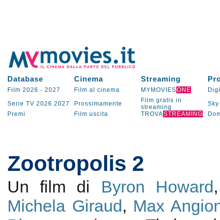
Database
Cinema
Streaming
Pr
Film 2026
-
2027
Film al cinema
MYMOVIES
ONE
Digi
Film gratis in
Serie TV
2026
2027
Prossimamente
Sky
streaming
Premi
Film uscita
TROVA
STREAMING
Dom
Zootropolis 2
Un film di
Byron Howard
Michela Giraud
,
Max Angion