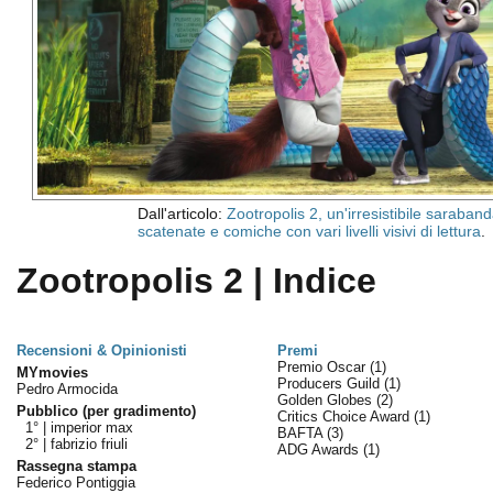
Dall'articolo:
Zootropolis 2, un'irresistibile saraban
scatenate e comiche con vari livelli visivi di lettura
.
Zootropolis 2 | Indice
Recensioni & Opinionisti
Premi
Premio Oscar
(1)
MYmovies
Producers Guild
(1)
Pedro Armocida
Golden Globes
(2)
Pubblico (per gradimento)
Critics Choice Award
(1)
1° |
imperior max
BAFTA
(3)
2° |
fabrizio friuli
ADG Awards
(1)
Rassegna stampa
Federico Pontiggia