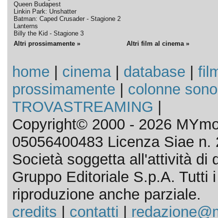
Queen Budapest
Linkin Park: Unshatter
Batman: Caped Crusader - Stagione 2
Lanterns
Billy the Kid - Stagione 3
Altri prossimamente »
Altri film al cinema »
home
|
cinema
|
database
|
fil
prossimamente
|
colonne sono
TROVASTREAMING
|
Copyright© 2000 - 2026 MYmov
05056400483 Licenza Siae n. 
Società soggetta all'attività d
Gruppo Editoriale S.p.A. Tutti i d
riproduzione anche parziale.
credits
|
contatti
|
redazione@m