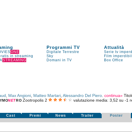
aming
Programmi TV
Attualità
VIES
ONE
Digitale Terrestre
Serie tv imperd
gratis in streaming
Sky
Film imperdibi
A
STREAMING
Domani in TV
Box Office
aud
,
Max Angioni
,
Matteo Martari
,
Alessandro Del Piero
.
continua»
Tito
Zootropolis 2
valutazione media:
3,52
su
-1
re
YMO
NE
T
RO
Cast
Premi
News
Trailer
Poster