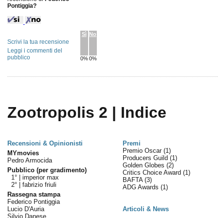
Pontiggia?
Sì
No
Scrivi la tua recensione
Leggi i commenti del
pubblico
0%
0%
Zootropolis 2 | Indice
Recensioni & Opinionisti
Premi
Premio Oscar
(1)
MYmovies
Producers Guild
(1)
Pedro Armocida
Golden Globes
(2)
Pubblico (per gradimento)
Critics Choice Award
(1)
1° |
imperior max
BAFTA
(3)
2° |
fabrizio friuli
ADG Awards
(1)
Rassegna stampa
Federico Pontiggia
Lucio D'Auria
Articoli & News
Silvio Danese