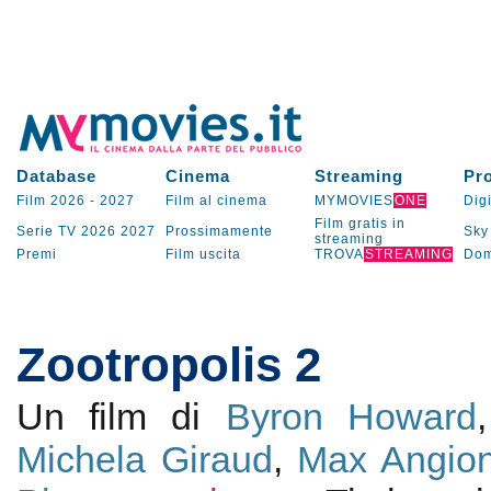
Database
Cinema
Streaming
Pr
Film 2026
-
2027
Film al cinema
MYMOVIES
ONE
Digi
Film gratis in
Serie TV
2026
2027
Prossimamente
Sky
streaming
Premi
Film uscita
TROVA
STREAMING
Dom
Zootropolis 2
Un film di
Byron Howard
Michela Giraud
,
Max Angion