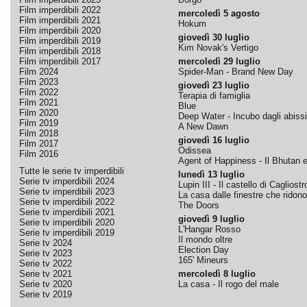
Film imperdibili 2022
mercoledì 5 agosto
Film imperdibili 2021
Hokum
Film imperdibili 2020
giovedì 30 luglio
Film imperdibili 2019
Kim Novak's Vertigo
Film imperdibili 2018
Film imperdibili 2017
mercoledì 29 luglio
Film 2024
Spider-Man - Brand New Day
Film 2023
giovedì 23 luglio
Film 2022
Terapia di famiglia
Film 2021
Blue
Film 2020
Deep Water - Incubo dagli abissi
Film 2019
A New Dawn
Film 2018
giovedì 16 luglio
Film 2017
Odissea
Film 2016
Agent of Happiness - Il Bhutan e 
Tutte le serie tv imperdibili
lunedì 13 luglio
Serie tv imperdibili 2024
Lupin III - Il castello di Cagliostr
Serie tv imperdibili 2023
La casa dalle finestre che ridono
Serie tv imperdibili 2022
The Doors
Serie tv imperdibili 2021
giovedì 9 luglio
Serie tv imperdibili 2020
L'Hangar Rosso
Serie tv imperdibili 2019
Il mondo oltre
Serie tv 2024
Election Day
Serie tv 2023
165' Mineurs
Serie tv 2022
Serie tv 2021
mercoledì 8 luglio
Serie tv 2020
La casa - Il rogo del male
Serie tv 2019