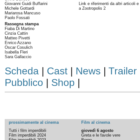
Giovanni Guidi Buffarini
Link e riferimenti da altri articoli 
Michele Gottardi
a Zootropolis 2
Mariarosa Mancuso
Paolo Fossati
Rassegna stampa
Fiaba Di Martino
Cinzia Cattin
Matteo Pivetti
Enrico Azzano
Oscar Cosulich
Isabella Fleri
Sara Gallaccio
Scheda
|
Cast
|
News
|
Trailer
Pubblico
|
Shop
|
prossimamente al cinema
Film al cinema
Tutti i film imperdibili
giovedì 6 agosto
Film imperdibili 2024
Greta e le favole vere
Film imperdibili 2023
Borgo