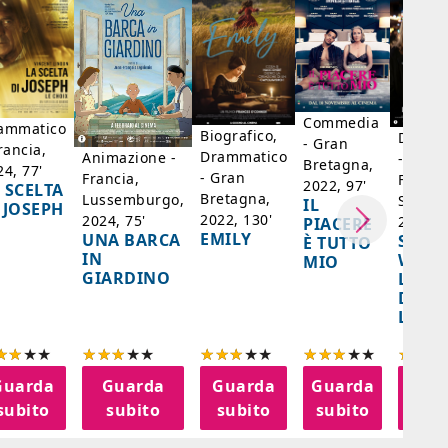
Commedia
ammatico
Biografico,
Dramm
- Gran
rancia,
Drammatico
Animazione -
- Giap
Bretagna,
24, 77'
- Gran
Francia,
Francia
2022, 97'
 SCELTA
Bretagna,
Lussemburgo,
Singap
IL
 JOSEPH
2022, 130'
2024, 75'
2024, 
PIACERE
EMILY
UNA BARCA
SPIRI
È TUTTO
IN
WORL
MIO
GIARDINO
LA FE
DELL
LANT
Guarda
Guarda
Guarda
Guarda
Gua
subito
subito
subito
subito
sub