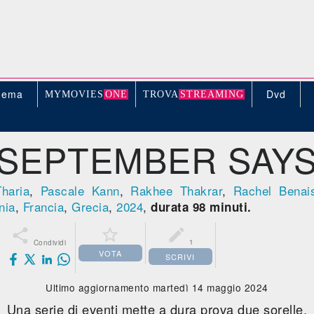
nema
Dvd
MYMOVIE
S
ONE
TROV
A
STREAMING
SEPTEMBER SAY
haria
,
Pascale Kann
,
Rakhee Thakrar
,
Rachel Benai
nia
,
Francia
,
Grecia
,
2024
,
durata 98 minuti.



1
Condividi
VOTA
SCRIVI
Ultimo aggiornamento martedì 14 maggio 2024
Una serie di eventi mette a dura prova due sorelle.