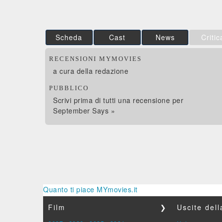
Scheda
Cast
News
Critic
RECENSIONI MYMOVIES
a cura della redazione
PUBBLICO
Scrivi prima di tutti una recensione per
September Says »
Quanto ti piace MYmovies.it
Film
❯
Uscite del