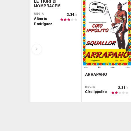
LE TIGRI DI
MOMPRACEM
REGIA
3.34
/5
Alberto
Rodríguez
ARRAPAHO
REGIA
2.31
/5
Ciro Ippolito
Film&More
IBS
DVD
DVD
IBS
Feltrinelli
DVD
DVD