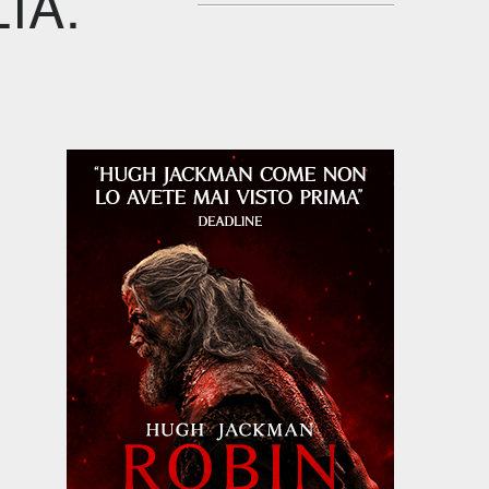
IA.
Biografico -
Drammatico
Commedia
Drammati