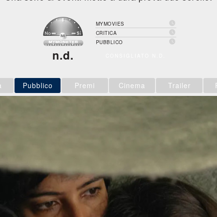

MYMOVIES

CRITICA

PUBBLICO
n.d.
CONSIGLIATO N.D.
a
Pubblico
Premi
Cinema
Trailer