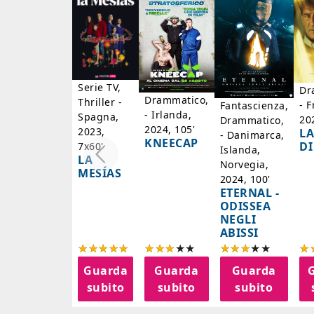
Serie TV,
Dr
Drammatico,
Thriller -
- F
Fantascienza,
- Irlanda,
Spagna,
20
Drammatico,
2024, 105'
2023,
LA
- Danimarca,
KNEECAP
DI
7x60'
Islanda,
LA
Norvegia,
MESÍAS
2024, 100'
ETERNAL -
ODISSEA
NEGLI
ABISSI
Guarda
Guarda
Guarda
subito
subito
subito