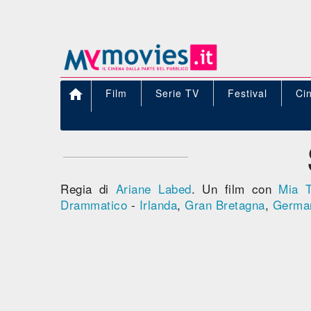

Film
Serie TV
Festival
Ci
Regia di
Ariane Labed
. Un film con
Mia T
Drammatico
-
Irlanda
,
Gran Bretagna
,
Germa