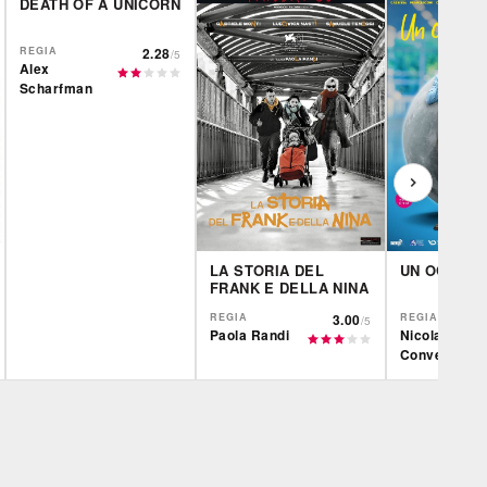
DEATH OF A UNICORN
REGIA
2.28
/5
Alex
Scharfman
LA STORIA DEL
UN OGGI A
FRANK E DELLA NINA
REGIA
3.00
REGIA
/5
Paola Randi
Nicola
Conversa
Film&More
CG | tv
CG | tv
DVD
BR
DVD
IBS
IBS
IBS
DVD
DVD
Feltrinelli
Feltrinelli
Feltrinelli
DVD
DVD