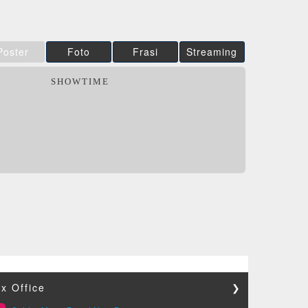
Poster
Foto
Frasi
Streaming
SHOWTIME
x Office
❯