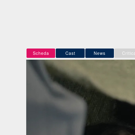
Scheda
Cast
News
Critic