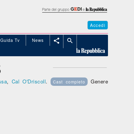
Accedi
Guida Tv
News


S
ssa
,
Cal O'Driscoll
.
Genere
Cast completo