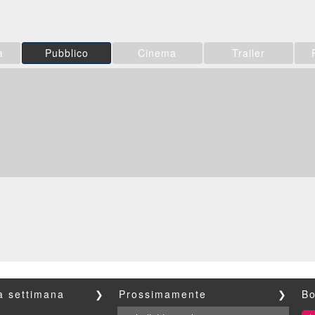
a
Pubblico
Cinema
Trailer
la settimana
❯
Prossimamente
❯
Bo