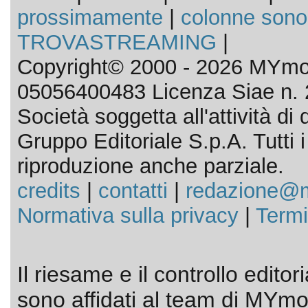
prossimamente
|
colonne sono
TROVASTREAMING
|
Copyright© 2000 - 2026 MYmov
05056400483 Licenza Siae n. 
Società soggetta all'attività d
Gruppo Editoriale S.p.A. Tutti i d
riproduzione anche parziale.
credits
|
contatti
|
redazione@m
Normativa sulla privacy
|
Termi
Il riesame e il controllo editor
sono affidati al team di MYmov