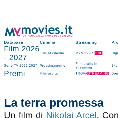
Database
Cinema
Streaming
Pr
Film 2026
Film al cinema
MYMOVIES
ONE
Digi
-
2027
Film gratis in
Serie TV
2026
2027
Prossimamente
Sky
streaming
Premi
Film uscita
TROVA
STREAMING
Dom
La terra promessa
Un film di
Nikolaj Arcel
. Co