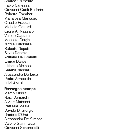
Andrea Chimento
Fabio Canessa
Giovanni Guidi Buffarini
Roberto Escobar
Mariarosa Mancuso
Claudio Fraccari
Michele Gottardi
Giona A. Nazzaro
Valerio Caprara
Manohla Dargis
Nicola Falcinella
Roberto Nepoti
Silvio Danese
Adriano De Grandis
Enrico Danesi
Filiberto Molossi
Serena Nannelli
Alessandra De Luca
Pedro Armocida
Luigi Abiusi
Rassegna stampa
Marco Minniti
Nora Demarchi
Alvise Mainardi
Raffaele Meale
Davide Di Giorgio
Daniele D'Orsi
Alessandro De Simone
Valerio Sammarco
Giovanni Spagnoletti