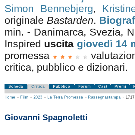
Simon Bennebjerg
,
Kristi
originale
Bastarden
.
Biograf
min. - Danimarca, Svezia, 
Inspired
uscita
giovedì 14
promessa
valutazi
critica, pubblico e dizionari.
Scheda
Critica
Pubblico
Forum
Cast
Premi
Home
»
Film
»
2023
»
La Terra Promessa
»
Rassegnastampa
»
1717
Giovanni Spagnoletti