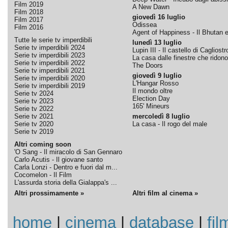
Film 2019
A New Dawn
Film 2018
giovedì 16 luglio
Film 2017
Odissea
Film 2016
Agent of Happiness - Il Bhutan e 
Tutte le serie tv imperdibili
lunedì 13 luglio
Serie tv imperdibili 2024
Lupin III - Il castello di Cagliostr
Serie tv imperdibili 2023
La casa dalle finestre che ridono
Serie tv imperdibili 2022
The Doors
Serie tv imperdibili 2021
giovedì 9 luglio
Serie tv imperdibili 2020
L'Hangar Rosso
Serie tv imperdibili 2019
Il mondo oltre
Serie tv 2024
Election Day
Serie tv 2023
165' Mineurs
Serie tv 2022
Serie tv 2021
mercoledì 8 luglio
Serie tv 2020
La casa - Il rogo del male
Serie tv 2019
Altri coming soon
'O Sang - Il miracolo di San Gennaro
Carlo Acutis - Il giovane santo
Carla Lonzi - Dentro e fuori dal m...
Cocomelon - Il Film
L'assurda storia della Gialappa's ...
Altri prossimamente »
Altri film al cinema »
home
|
cinema
|
database
|
fil