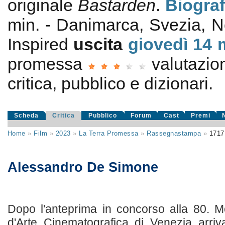
originale
Bastarden
.
Biograf
min. - Danimarca, Svezia, 
Inspired
uscita
giovedì 14
promessa
valutazi
critica, pubblico e dizionari.
Scheda
Critica
Pubblico
Forum
Cast
Premi
Home
»
Film
»
2023
»
La Terra Promessa
»
Rassegnastampa
»
1717
Alessandro De Simone
Dopo l'anteprima in concorso alla 80. M
d'Arte Cinematografica di Venezia arriv