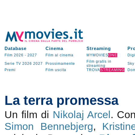
Database
Cinema
Streaming
Pr
Film 2026
-
2027
Film al cinema
MYMOVIES
ONE
Digi
Film gratis in
Serie TV
2026
2027
Prossimamente
Sky
streaming
Premi
Film uscita
TROVA
STREAMING
Dom
La terra promessa
Un film di
Nikolaj Arcel
. Co
Simon Bennebjerg
,
Kristi