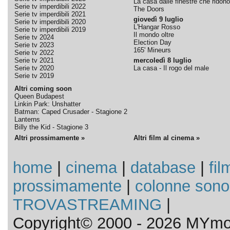
La casa dalle finestre che ridono
Serie tv imperdibili 2022
The Doors
Serie tv imperdibili 2021
giovedì 9 luglio
Serie tv imperdibili 2020
L'Hangar Rosso
Serie tv imperdibili 2019
Il mondo oltre
Serie tv 2024
Election Day
Serie tv 2023
165' Mineurs
Serie tv 2022
Serie tv 2021
mercoledì 8 luglio
Serie tv 2020
La casa - Il rogo del male
Serie tv 2019
Altri coming soon
Queen Budapest
Linkin Park: Unshatter
Batman: Caped Crusader - Stagione 2
Lanterns
Billy the Kid - Stagione 3
Altri prossimamente »
Altri film al cinema »
home
|
cinema
|
database
|
fil
prossimamente
|
colonne sono
TROVASTREAMING
|
Copyright© 2000 - 2026 MYmov