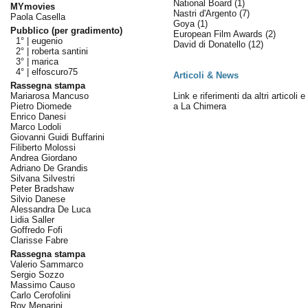
National Board
(1)
MYmovies
Nastri d'Argento
(7)
Paola Casella
Goya
(1)
Pubblico (per gradimento)
European Film Awards
(2)
1° |
eugenio
David di Donatello
(12)
2° |
roberta santini
3° |
marica
4° |
elfoscuro75
Articoli & News
Rassegna stampa
Mariarosa Mancuso
Link e riferimenti da altri articoli 
Pietro Diomede
a La Chimera
Enrico Danesi
Marco Lodoli
Giovanni Guidi Buffarini
Filiberto Molossi
Andrea Giordano
Adriano De Grandis
Silvana Silvestri
Peter Bradshaw
Silvio Danese
Alessandra De Luca
Lidia Saller
Goffredo Fofi
Clarisse Fabre
Rassegna stampa
Valerio Sammarco
Sergio Sozzo
Massimo Causo
Carlo Cerofolini
Roy Menarini