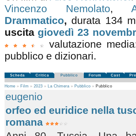
Vincenzo Nemolato
,
Drammatico
,
durata 134 mi
uscita
giovedì 23
novembr
valutazione medi
pubblico e dizionari.
Scheda
Critica
Pubblico
Forum
Cast
Pr
Home
»
Film
»
2023
»
La Chimera
»
Pubblico
»
Pubblico
eugenio
orfeo ed euridice nella tus
romana
Anni 80, Tuscia. Una b