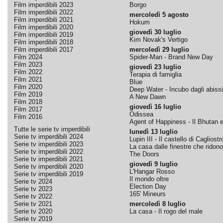
Film imperdibili 2023
Borgo
Film imperdibili 2022
mercoledì 5 agosto
Film imperdibili 2021
Hokum
Film imperdibili 2020
giovedì 30 luglio
Film imperdibili 2019
Kim Novak's Vertigo
Film imperdibili 2018
Film imperdibili 2017
mercoledì 29 luglio
Film 2024
Spider-Man - Brand New Day
Film 2023
giovedì 23 luglio
Film 2022
Terapia di famiglia
Film 2021
Blue
Film 2020
Deep Water - Incubo dagli abissi
Film 2019
A New Dawn
Film 2018
giovedì 16 luglio
Film 2017
Odissea
Film 2016
Agent of Happiness - Il Bhutan e 
Tutte le serie tv imperdibili
lunedì 13 luglio
Serie tv imperdibili 2024
Lupin III - Il castello di Cagliostr
Serie tv imperdibili 2023
La casa dalle finestre che ridono
Serie tv imperdibili 2022
The Doors
Serie tv imperdibili 2021
giovedì 9 luglio
Serie tv imperdibili 2020
L'Hangar Rosso
Serie tv imperdibili 2019
Il mondo oltre
Serie tv 2024
Election Day
Serie tv 2023
165' Mineurs
Serie tv 2022
Serie tv 2021
mercoledì 8 luglio
Serie tv 2020
La casa - Il rogo del male
Serie tv 2019