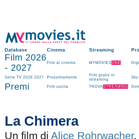
Database
Cinema
Streaming
Pr
Film 2026
Film al cinema
MYMOVIES
ONE
Digi
-
2027
Film gratis in
Serie TV
2026
2027
Prossimamente
Sky
streaming
Premi
Film uscita
TROVA
STREAMING
Dom
La Chimera
Un film di
Alice Rohrwacher