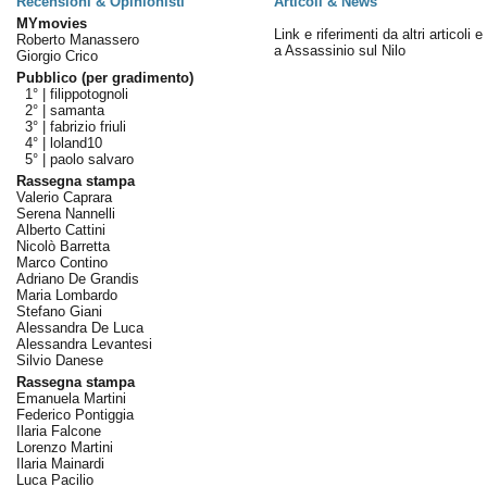
Recensioni & Opinionisti
Articoli & News
MYmovies
Link e riferimenti da altri articoli 
Roberto Manassero
a Assassinio sul Nilo
Giorgio Crico
Pubblico (per gradimento)
1° |
filippotognoli
2° |
samanta
3° |
fabrizio friuli
4° |
loland10
5° |
paolo salvaro
Rassegna stampa
Valerio Caprara
Serena Nannelli
Alberto Cattini
Nicolò Barretta
Marco Contino
Adriano De Grandis
Maria Lombardo
Stefano Giani
Alessandra De Luca
Alessandra Levantesi
Silvio Danese
Rassegna stampa
Emanuela Martini
Federico Pontiggia
Ilaria Falcone
Lorenzo Martini
Ilaria Mainardi
Luca Pacilio