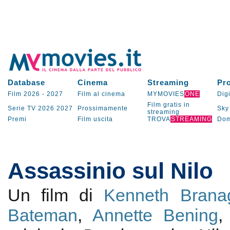
Database
Cinema
Streaming
Pr
Film 2026
-
2027
Film al cinema
MYMOVIES
ONE
Digi
Film gratis in
Serie TV
2026
2027
Prossimamente
Sky
streaming
Premi
Film uscita
TROVA
STREAMING
Dom
Assassinio sul Nilo
Un film di
Kenneth Brana
Bateman
,
Annette Bening