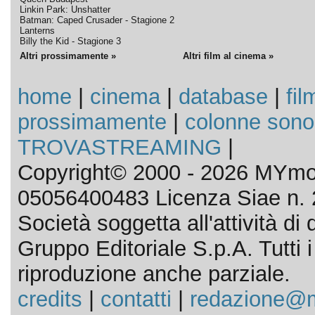
Linkin Park: Unshatter
Batman: Caped Crusader - Stagione 2
Lanterns
Billy the Kid - Stagione 3
Altri prossimamente »
Altri film al cinema »
home
|
cinema
|
database
|
fil
prossimamente
|
colonne sono
TROVASTREAMING
|
Copyright© 2000 - 2026 MYmov
05056400483 Licenza Siae n. 
Società soggetta all'attività d
Gruppo Editoriale S.p.A. Tutti i d
riproduzione anche parziale.
credits
|
contatti
|
redazione@m