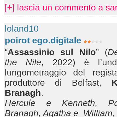
[+] lascia un commento a s
loland10
poirot ego.digitale
“
Assassinio sul Nilo
” (
D
the Nile
, 2022) è l’und
lungometraggio del regista
produttore di Belfast,
K
Branagh
.
Hercule e Kenneth, Po
Branagh, Agatha e William, 