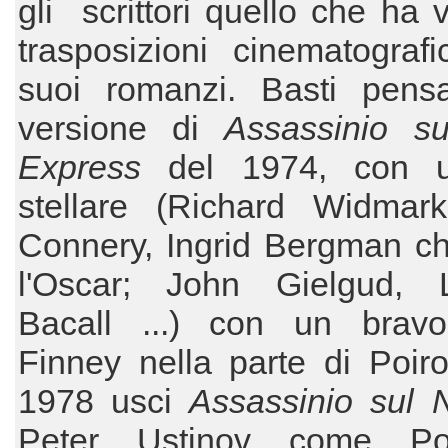
gli scrittori quello che ha v
trasposizioni cinematograf
suoi romanzi. Basti pensa
versione di
Assassinio sul
Express
del 1974, con u
stellare (Richard Widmar
Connery, Ingrid Bergman ch
l'Oscar; John Gielgud, 
Bacall ...) con un bravo
Finney nella parte di Poiro
1978 usci
Assassinio sul N
Peter Ustinov come Poi