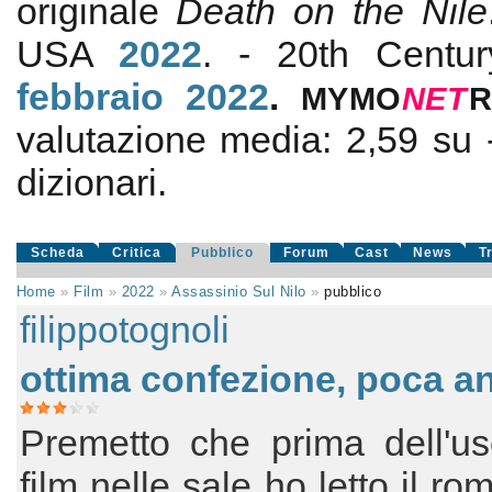
originale
Death on the Nile
USA
2022
. - 20th Centu
febbraio 2022
.
MYMO
NE
T
valutazione media:
2,59
su
dizionari.
Scheda
Critica
Pubblico
Forum
Cast
News
T
Home
»
Film
»
2022
»
Assassinio Sul Nilo
»
pubblico
filippotognoli
ottima confezione, poca a
Premetto che prima dell'us
film nelle sale ho letto il r