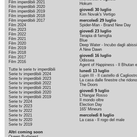
Film imperdibili 2021
Hokum
Film imperdibili 2020
giovedì 30 luglio
Film imperdibili 2019
Kim Novak's Vertigo
Film imperdibili 2018
Film imperdibili 2017
mercoledì 29 luglio
Film 2024
Spider-Man - Brand New Day
Film 2023
giovedì 23 luglio
Film 2022
Terapia di famiglia
Film 2021
Blue
Film 2020
Deep Water - Incubo dagli abissi
Film 2019
A New Dawn
Film 2018
giovedì 16 luglio
Film 2017
Odissea
Film 2016
Agent of Happiness - Il Bhutan e 
Tutte le serie tv imperdibili
lunedì 13 luglio
Serie tv imperdibili 2024
Lupin III - Il castello di Cagliostr
Serie tv imperdibili 2023
La casa dalle finestre che ridono
Serie tv imperdibili 2022
The Doors
Serie tv imperdibili 2021
giovedì 9 luglio
Serie tv imperdibili 2020
L'Hangar Rosso
Serie tv imperdibili 2019
Il mondo oltre
Serie tv 2024
Election Day
Serie tv 2023
165' Mineurs
Serie tv 2022
Serie tv 2021
mercoledì 8 luglio
Serie tv 2020
La casa - Il rogo del male
Serie tv 2019
Altri coming soon
Queen Budapest