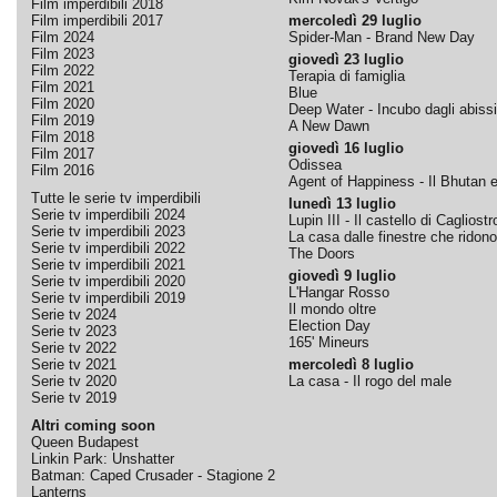
Film imperdibili 2018
Film imperdibili 2017
mercoledì 29 luglio
Film 2024
Spider-Man - Brand New Day
Film 2023
giovedì 23 luglio
Film 2022
Terapia di famiglia
Film 2021
Blue
Film 2020
Deep Water - Incubo dagli abissi
Film 2019
A New Dawn
Film 2018
giovedì 16 luglio
Film 2017
Odissea
Film 2016
Agent of Happiness - Il Bhutan e 
Tutte le serie tv imperdibili
lunedì 13 luglio
Serie tv imperdibili 2024
Lupin III - Il castello di Cagliostr
Serie tv imperdibili 2023
La casa dalle finestre che ridono
Serie tv imperdibili 2022
The Doors
Serie tv imperdibili 2021
giovedì 9 luglio
Serie tv imperdibili 2020
L'Hangar Rosso
Serie tv imperdibili 2019
Il mondo oltre
Serie tv 2024
Election Day
Serie tv 2023
165' Mineurs
Serie tv 2022
Serie tv 2021
mercoledì 8 luglio
Serie tv 2020
La casa - Il rogo del male
Serie tv 2019
Altri coming soon
Queen Budapest
Linkin Park: Unshatter
Batman: Caped Crusader - Stagione 2
Lanterns