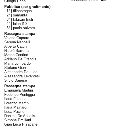
Giorgio Crico
Pubblico (per gradimento)
1° |
filippotognoli
2° |
samanta
3° |
fabrizio friuli
4° |
loland10
5° |
paolo salvaro
Rassegna stampa
Valerio Caprara
Serena Nannelli
Alberto Cattini
Nicolò Barretta
Marco Contino
Adriano De Grandis
Maria Lombardo
Stefano Giani
Alessandra De Luca
Alessandra Levantesi
Silvio Danese
Rassegna stampa
Emanuela Martini
Federico Pontiggia
Ilaria Falcone
Lorenzo Martini
Ilaria Mainardi
Luca Pacilio
Daniele De Angelis
Simone Emiliani
Gian Luca Pisacane