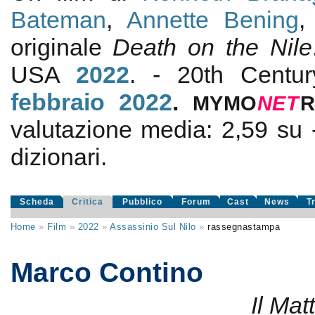
Bateman
,
Annette Bening
originale
Death on the Nile
USA
2022
. - 20th Centu
febbraio 2022
.
MYMO
NE
T
valutazione media:
2,59
su
dizionari.
Scheda
Critica
Pubblico
Forum
Cast
News
T
Home
»
Film
»
2022
»
Assassinio Sul Nilo
»
rassegnastampa
Marco Contino
Il Mat