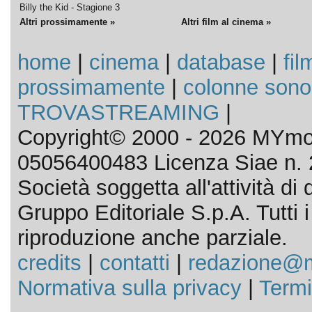
Billy the Kid - Stagione 3
Altri prossimamente »
Altri film al cinema »
home
|
cinema
|
database
|
fil
prossimamente
|
colonne sono
TROVASTREAMING
|
Copyright© 2000 - 2026 MYmov
05056400483 Licenza Siae n. 
Società soggetta all'attività d
Gruppo Editoriale S.p.A. Tutti i d
riproduzione anche parziale.
credits
|
contatti
|
redazione@m
Normativa sulla privacy
|
Termi