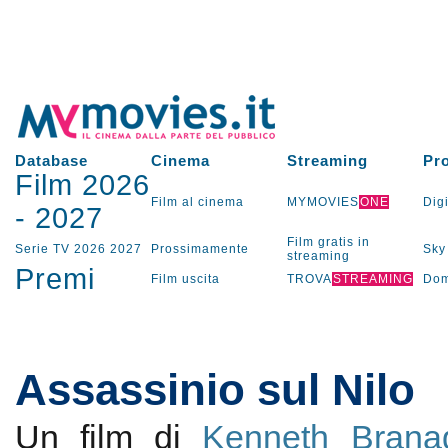
Database
Cinema
Streaming
Pr
Film 2026
Film al cinema
MYMOVIES
ONE
Digi
-
2027
Film gratis in
Serie TV
2026
2027
Prossimamente
Sky
streaming
Premi
Film uscita
TROVA
STREAMING
Dom
Assassinio sul Nilo
Un film di
Kenneth Brana