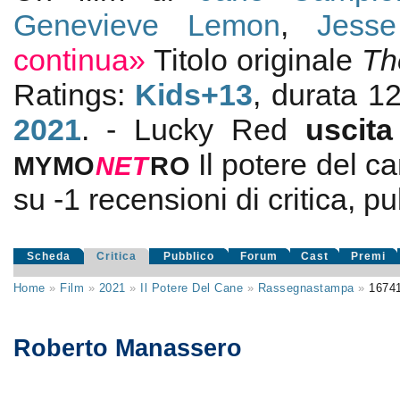
Genevieve Lemon
,
Jess
continua»
Titolo originale
Th
Ratings:
Kids+13
, durata 1
2021
. - Lucky Red
uscit
Il potere del c
MYMO
NE
T
RO
su
-1
recensioni di critica, pu
Scheda
Critica
Pubblico
Forum
Cast
Premi
Home
»
Film
»
2021
»
Il Potere Del Cane
»
Rassegnastampa
»
1674
Roberto Manassero