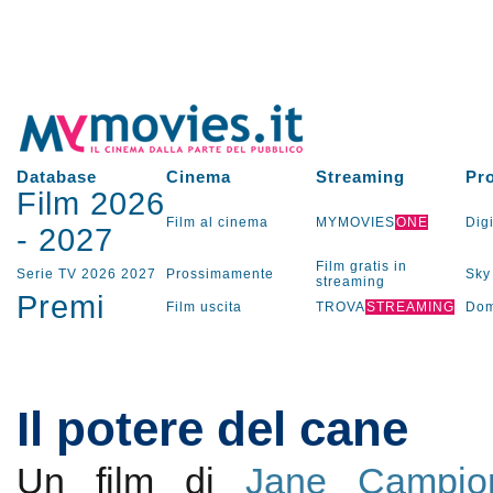
Database
Cinema
Streaming
Pr
Film 2026
Film al cinema
MYMOVIES
ONE
Digi
-
2027
Film gratis in
Serie TV
2026
2027
Prossimamente
Sky
streaming
Premi
Film uscita
TROVA
STREAMING
Dom
Il potere del cane
Un film di
Jane Campio