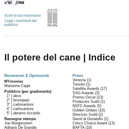
Sì
No
Scrivi la tua recensione
Leggi i commenti del
pubblico
0%
0%
Il potere del cane | Indice
Recensioni & Opinionisti
Premi
Venezia
(1)
MYmovies
Toronto
(1)
Marianna Cappi
Satellite Awards
(17)
Pubblico (per gradimento)
SAG Awards
(3)
1° |
alice
Premio Oscar
(13)
2° |
brunopepi
Producers Guild
(1)
3° |
carlosantoni
NSFC Awards
(5)
4° |
carlosantoni
Golden Globes
(10)
5° |
abramo rizzardo
Directors Guild
(2)
Rassegna stampa
David di Donatello
(1)
Joe Morgenstern
Critics Choice Award
(13)
Adriano De Grandis
BAFTA
(10)