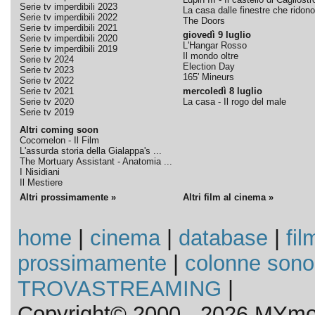
Serie tv imperdibili 2023
La casa dalle finestre che ridono
Serie tv imperdibili 2022
The Doors
Serie tv imperdibili 2021
giovedì 9 luglio
Serie tv imperdibili 2020
L'Hangar Rosso
Serie tv imperdibili 2019
Il mondo oltre
Serie tv 2024
Election Day
Serie tv 2023
165' Mineurs
Serie tv 2022
Serie tv 2021
mercoledì 8 luglio
Serie tv 2020
La casa - Il rogo del male
Serie tv 2019
Altri coming soon
Cocomelon - Il Film
L'assurda storia della Gialappa's ...
The Mortuary Assistant - Anatomia ...
I Nisidiani
Il Mestiere
Altri prossimamente »
Altri film al cinema »
home
|
cinema
|
database
|
fil
prossimamente
|
colonne sono
TROVASTREAMING
|
Copyright© 2000 - 2026 MYmov