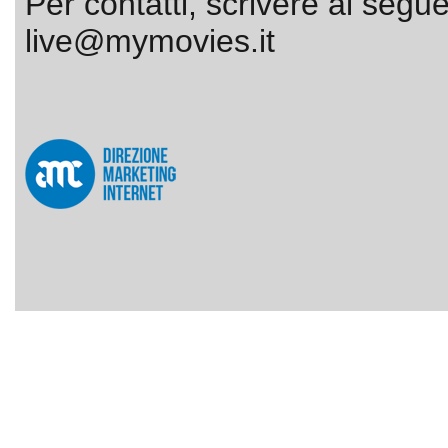
Per contatti, scrivere al segue
live@mymovies.it