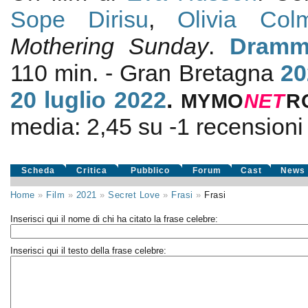
Sope Dirisu
,
Olivia Col
Mothering Sunday
.
Dramm
110 min. - Gran Bretagna
20
20
luglio 2022
.
MYMO
NE
T
R
media:
2,45
su
-1
recensioni d
Scheda
Critica
Pubblico
Forum
Cast
News
Home
»
Film
»
2021
»
Secret Love
»
Frasi
»
Frasi
Inserisci qui il nome di chi ha citato la frase celebre:
Inserisci qui il testo della frase celebre: