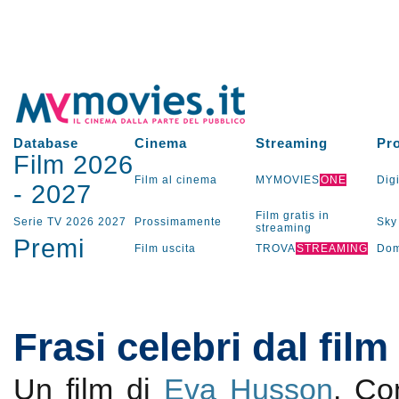
Database
Cinema
Streaming
Pr
Film 2026
Film al cinema
MYMOVIES
ONE
Digi
-
2027
Film gratis in
Serie TV
2026
2027
Prossimamente
Sky
streaming
Premi
Film uscita
TROVA
STREAMING
Dom
Frasi celebri dal fil
Un film di
Eva Husson
. C