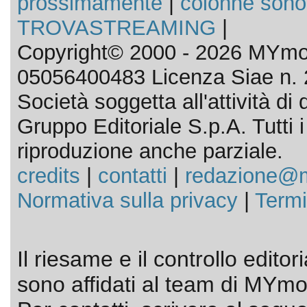
prossimamente
|
colonne sono
TROVASTREAMING
|
Copyright© 2000 - 2026 MYmov
05056400483 Licenza Siae n. 
Società soggetta all'attività d
Gruppo Editoriale S.p.A. Tutti i d
riproduzione anche parziale.
credits
|
contatti
|
redazione@m
Normativa sulla privacy
|
Termi
Il riesame e il controllo editor
sono affidati al team di MYmov