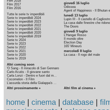
Film 2018
giovedì 16 luglio
Film 2017
Odissea
Film 2016
Agent of Happiness - Il Bhutan e 
Tutte le serie tv imperdibili
lunedì 13 luglio
Serie tv imperdibili 2024
Lupin III - Il castello di Cagliostr
Serie tv imperdibili 2023
La casa dalle finestre che ridono
Serie tv imperdibili 2022
The Doors
Serie tv imperdibili 2021
giovedì 9 luglio
Serie tv imperdibili 2020
L'Hangar Rosso
Serie tv imperdibili 2019
Il mondo oltre
Serie tv 2024
Election Day
Serie tv 2023
165' Mineurs
Serie tv 2022
Serie tv 2021
mercoledì 8 luglio
Serie tv 2020
La casa - Il rogo del male
Serie tv 2019
Altri coming soon
'O Sang - Il miracolo di San Gennaro
Carlo Acutis - Il giovane santo
Carla Lonzi - Dentro e fuori dal m...
Cocomelon - Il Film
L'assurda storia della Gialappa's ...
Altri prossimamente »
Altri film al cinema »
home
|
cinema
|
database
|
fil