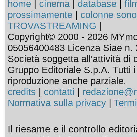
home
|
cinema
|
database
|
fil
prossimamente
|
colonne sono
TROVASTREAMING
|
Copyright© 2000 - 2026 MYmov
05056400483 Licenza Siae n. 
Società soggetta all'attività d
Gruppo Editoriale S.p.A. Tutti i d
riproduzione anche parziale.
credits
|
contatti
|
redazione@m
Normativa sulla privacy
|
Termi
Il riesame e il controllo editor