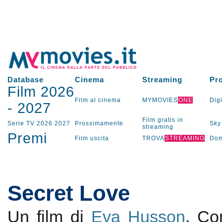
Database
Cinema
Streaming
Pr
Film 2026
Film al cinema
MYMOVIES
ONE
Digi
-
2027
Film gratis in
Serie TV
2026
2027
Prossimamente
Sky
streaming
Premi
Film uscita
TROVA
STREAMING
Dom
Secret Love
Un film di
Eva Husson
. C