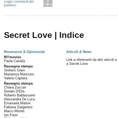
Leggi i commenti del
pubblico
0%
0%
Secret Love | Indice
Recensioni & Opinionisti
Articoli & News
MYmovies
Link e riferimenti da altri articoli 
Paola Casella
a Secret Love
Rassegna stampa
Stefano Giani
Mariarosa Mancuso
Valerio Caprara
Rassegna stampa
Chiara Zuccari
Donato D'Elia
Roberto Baldassarre
Alessandra De Luca
Emanuela Martini
Fabiana Sargentini
Marco Minniti
Ian Freer