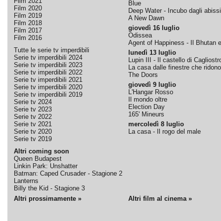
Film 2021
Blue
Film 2020
Deep Water - Incubo dagli abissi
Film 2019
A New Dawn
Film 2018
giovedì 16 luglio
Film 2017
Odissea
Film 2016
Agent of Happiness - Il Bhutan e 
Tutte le serie tv imperdibili
lunedì 13 luglio
Serie tv imperdibili 2024
Lupin III - Il castello di Cagliostr
Serie tv imperdibili 2023
La casa dalle finestre che ridono
Serie tv imperdibili 2022
The Doors
Serie tv imperdibili 2021
giovedì 9 luglio
Serie tv imperdibili 2020
L'Hangar Rosso
Serie tv imperdibili 2019
Il mondo oltre
Serie tv 2024
Election Day
Serie tv 2023
165' Mineurs
Serie tv 2022
Serie tv 2021
mercoledì 8 luglio
Serie tv 2020
La casa - Il rogo del male
Serie tv 2019
Altri coming soon
Queen Budapest
Linkin Park: Unshatter
Batman: Caped Crusader - Stagione 2
Lanterns
Billy the Kid - Stagione 3
Altri prossimamente »
Altri film al cinema »