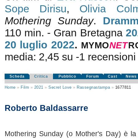
Sope Dirisu
,
Olivia Col
Mothering Sunday
.
Dramm
110 min. - Gran Bretagna
20
20
luglio 2022
.
MYMO
NE
T
R
media:
2,45
su
-1
recensioni d
Scheda
Critica
Pubblico
Forum
Cast
News
Home
»
Film
»
2021
»
Secret Love
»
Rassegnastampa
»
1677811
Roberto Baldassarre
Mothering Sunday (o Mother's Day) è la