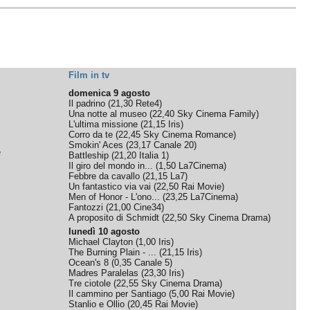
Film in tv
domenica 9 agosto
Il padrino
(
21,30
Rete4
)
Una notte al museo
(
22,40
Sky Cinema Family
)
L'ultima missione
(
21,15
Iris
)
Corro da te
(
22,45
Sky Cinema Romance
)
Smokin' Aces
(
23,17
Canale 20
)
e
Battleship
(
21,20
Italia 1
)
Il giro del mondo in...
(
1,50
La7Cinema
)
Febbre da cavallo
(
21,15
La7
)
Un fantastico via vai
(
22,50
Rai Movie
)
Men of Honor - L'ono...
(
23,25
La7Cinema
)
Fantozzi
(
21,00
Cine34
)
A proposito di Schmidt
(
22,50
Sky Cinema Drama
)
lunedì 10 agosto
Michael Clayton
(
1,00
Iris
)
The Burning Plain - ...
(
21,15
Iris
)
Ocean's 8
(
0,35
Canale 5
)
Madres Paralelas
(
23,30
Iris
)
Tre ciotole
(
22,55
Sky Cinema Drama
)
Il cammino per Santiago
(
5,00
Rai Movie
)
Stanlio e Ollio
(
20,45
Rai Movie
)