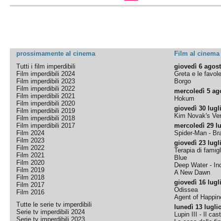
prossimamente al cinema
Film al cinema
Tutti i film imperdibili
giovedì 6 agos
Film imperdibili 2024
Greta e le favol
Film imperdibili 2023
Borgo
Film imperdibili 2022
mercoledì 5 ag
Film imperdibili 2021
Hokum
Film imperdibili 2020
giovedì 30 lugl
Film imperdibili 2019
Kim Novak's Ver
Film imperdibili 2018
Film imperdibili 2017
mercoledì 29 lu
Film 2024
Spider-Man - B
Film 2023
giovedì 23 lugl
Film 2022
Terapia di famigl
Film 2021
Blue
Film 2020
Deep Water - Inc
Film 2019
A New Dawn
Film 2018
giovedì 16 lugl
Film 2017
Odissea
Film 2016
Agent of Happine
Tutte le serie tv imperdibili
lunedì 13 lugli
Serie tv imperdibili 2024
Lupin III - Il cas
Serie tv imperdibili 2023