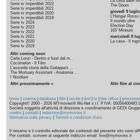
La casa dalle fi
Serie tv imperdibili 2022
The Doors
Serie tv imperdibili 2021
giovedì 9 lugli
Serie tv imperdibili 2020
L'Hangar Rosso
Serie tv imperdibili 2019
Il mondo oltre
Serie tv 2024
Election Day
Serie tv 2023
165' Mineurs
Serie tv 2022
Serie tv 2021
mercoledì 8 lug
Serie tv 2020
La casa - Il rog
Serie tv 2019
Altri coming soon
Carla Lonzi - Dentro e fuori dal m...
Cocomelon - Il Film
L'assurda storia della Gialappa's ...
The Mortuary Assistant - Anatomia ...
I Nisidiani
Altri prossimamente »
Altri film al ci
home
|
cinema
|
database
|
film
|
uscite
|
dvd
|
tv
|
box office
|
prossima
Copyright© 2000 - 2026 MYmovies® Mo-Net s.r.l. P.IVA: 05056400483 L
Società soggetta all'attività di direzione e coordinamento di GEDI Gruppo E
credits
|
contatti
|
redazione@mymovies.it
Normativa sulla privacy
|
Termini e condizioni d'uso
Il riesame e il controllo editoriale dei contenuti del presente sito sono a
Per contatti, scrivere al seguente indirizzo email: live@mymovies.it