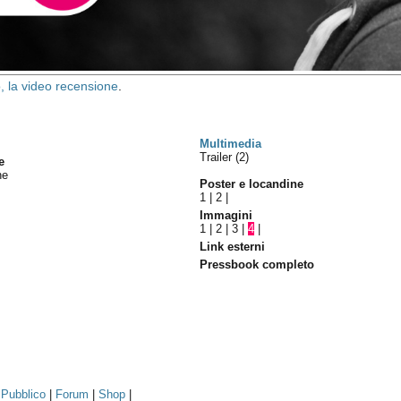
 la video recensione
.
Multimedia
Trailer (2)
e
ne
Poster e locandine
1
|
2
|
Immagini
1
|
2
|
3
|
4
|
Link esterni
Pressbook completo
|
Pubblico
|
Forum
|
Shop
|