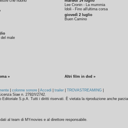
nestre che ridono
martedì 14 luglio
Lee Cronin - La mummia
Idoli - Fino all'ultima corsa
o
giovedì 2 luglio
Buen Camino
lio
o del male
nema »
Altri film in dvd »
mente
|
colonne sonore
|
Accedi
|
trailer
|
TROVASTREAMING
|
icenza Siae n. 2792/I/2742.
ditoriale S.p.A. Tutti i diritti riservati. È vietata la riproduzione anche parzia
ffidati al team di MYmovies e al direttore responsabile.