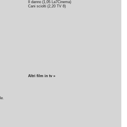
Il danno
(
1,05
La7Cinema
)
Cani sciolti
(
2,20
TV 8
)
Altri film in tv »
le.