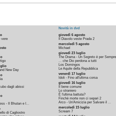
Novità in dvd
to
giovedì 6 agosto
e vere
Il Diavolo veste Prada 2
mercoledì 5 agosto
osto
Michael
giovedì 23 luglio
io
The Drama - Un Segreto è per Sempr
tigo
... che Dio perdona a tutti
Los Domingos
glio
Le Aquile della Repubblica
rand New Day
venerdì 17 luglio
io
Idoli - Fino all'ultima corsa
ia
giovedì 16 luglio
ubo dagli abissi
Il bene comune
Lo straniero
È l'ultima battuta?
io
Finchè morte non ci separi 2
Arco - Un'Amicizia per Salvare il ...
ss - Il Bhutan e l...
mercoledì 15 luglio
o
Scream 7
tello di Cagliostro