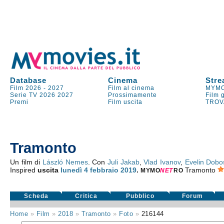
Database
Cinema
Stre
Film 2026
-
2027
Film al cinema
MYMO
Serie TV
2026
2027
Prossimamente
Film 
Premi
Film uscita
TROV
Tramonto
Un film di
László Nemes
. Con
Juli Jakab
,
Vlad Ivanov
,
Evelin Dobo
Inspired
uscita
lunedì 4
febbraio 2019
.
Tramonto
MYMO
NE
T
RO
Scheda
Critica
Pubblico
Forum
Home
»
Film
»
2018
»
Tramonto
»
Foto
»
216144