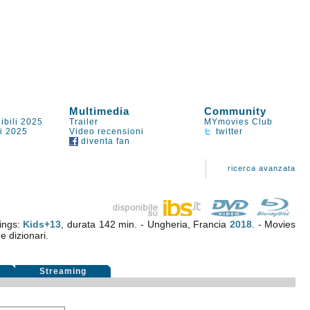
Multimedia
Community
ibili 2025
Trailer
MYmovies Club
li 2025
Video recensioni
twitter
diventa fan
ricerca avanzata
ings:
Kids+13
, durata 142 min. - Ungheria, Francia
2018
. - Movies
e dizionari.
i
Streaming