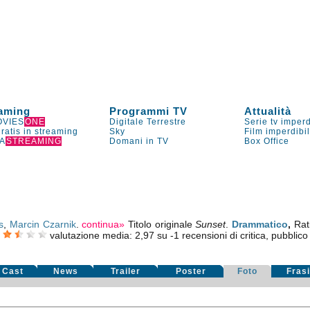
aming
Programmi TV
Attualità
VIES
ONE
Digitale Terrestre
Serie tv imperd
gratis in streaming
Sky
Film imperdibi
A
STREAMING
Domani in TV
Box Office
s
,
Marcin Czarnik
.
continua»
Titolo originale
Sunset
.
Drammatico
,
Rat
valutazione media:
2,97
su
-1
recensioni di critica, pubblico 
Cast
News
Trailer
Poster
Foto
Fras