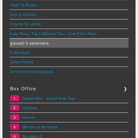
Train To Busan
Sunny Dancer
Coyote Vs. Acme
Katy Perry: The Lifetimes Tour - Live From Paris
giovedì 3 settembre
Il Malloppo
Silent Friend
Un mondo meraviglioso
Box Office
❯
1
Spider-Man - Brand New Day
2
Odissea
3
Hokum
4
Minions & Monsters
5
Toy Story 5