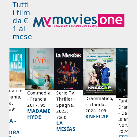
Tutti
i film
da €
1 al
mese
rammatico
Serie TV,
Commedia
 Germania,
Drammatico,
Thriller -
- Francia,
Fantasci
rancia,
- Irlanda,
Spagna,
2017, 95'
Drammat
025, 99'
2024, 105'
MADAME
2023,
- Danima
ADY
KNEECAP
HYDE
7x60'
Islanda,
AZCA -
LA
Norvegi
A
MESÍAS
2024, 10
IGNORA