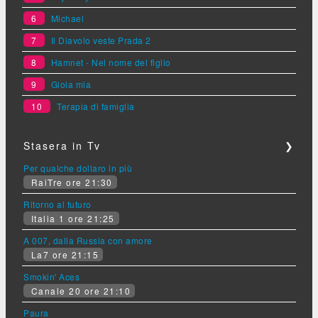
6
Michael
7
Il Diavolo veste Prada 2
8
Hamnet - Nel nome del figlio
9
Gioia mia
10
Terapia di famiglia
Stasera in Tv
❯
Per qualche dollaro in più
RaiTre ore 21:30
Ritorno al futuro
Italia 1 ore 21:25
A 007, dalla Russia con amore
La7 ore 21:15
Smokin' Aces
Canale 20 ore 21:10
Paura