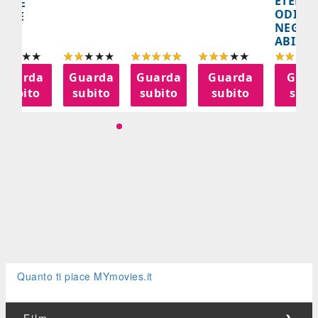
ETERNA
ELLE
ODISS
INEE
NEGLI
ABISSI
Guarda
Guarda
Guarda
Guarda
Guar
subito
subito
subito
subito
subi
Quanto ti piace MYmovies.it
Film
❯