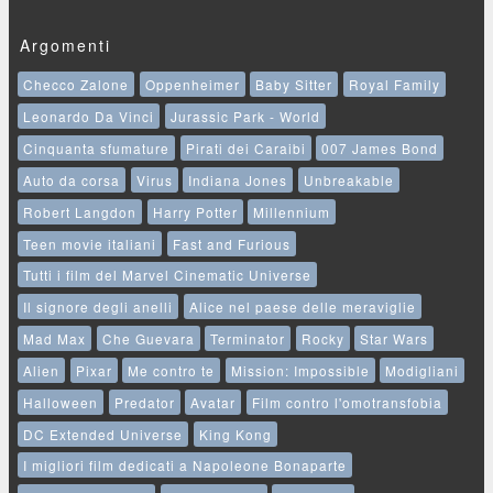
Argomenti
Checco Zalone
Oppenheimer
Baby Sitter
Royal Family
Leonardo Da Vinci
Jurassic Park - World
Cinquanta sfumature
Pirati dei Caraibi
007 James Bond
Auto da corsa
Virus
Indiana Jones
Unbreakable
Robert Langdon
Harry Potter
Millennium
Teen movie italiani
Fast and Furious
Tutti i film del Marvel Cinematic Universe
Il signore degli anelli
Alice nel paese delle meraviglie
Mad Max
Che Guevara
Terminator
Rocky
Star Wars
Alien
Pixar
Me contro te
Mission: Impossible
Modigliani
Halloween
Predator
Avatar
Film contro l'omotransfobia
DC Extended Universe
King Kong
I migliori film dedicati a Napoleone Bonaparte