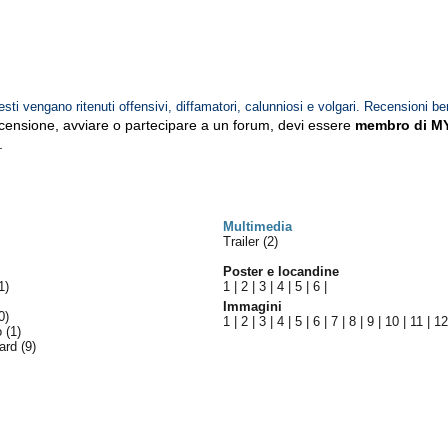
esti vengano ritenuti offensivi, diffamatori, calunniosi e volgari. Recensioni be
ecensione, avviare o partecipare a un forum, devi essere
membro di M
.
Multimedia
Trailer (2)
Poster e locandine
1)
1
|
2
|
3
|
4
|
5
|
6
|
Immagini
0)
1
|
2
|
3
|
4
|
5
|
6
|
7
|
8
|
9
|
10
|
11
|
1
lo
(1)
ward
(9)