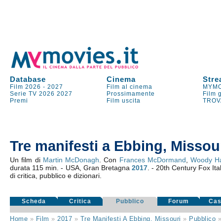
Database
Cinema
Stre
Film 2026
-
2027
Film al cinema
MYMO
Serie TV
2026
2027
Prossimamente
Film 
Premi
Film uscita
TROV
Tre manifesti a Ebbing, Missou
Un film di
Martin McDonagh
. Con
Frances McDormand
,
Woody Ha
durata 115 min. - USA, Gran Bretagna
2017
. - 20th Century Fox Ita
di critica, pubblico e dizionari.
Scheda
Critica
Pubblico
Forum
Cas
Home
»
Film
»
2017
»
Tre Manifesti A Ebbing, Missouri
»
Pubblico