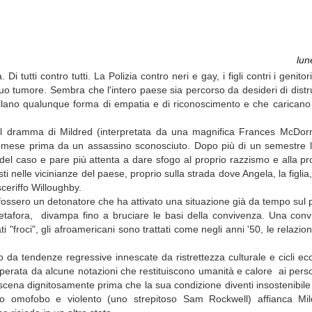
lun
i tutti contro tutti. La Polizia contro neri e gay, i figli contri i genitor
il suo tumore. Sembra che l'intero paese sia percorso da desideri di dist
ellano qualunque forma di empatia e di riconoscimento e che caricano 
 il dramma di Mildred (interpretata da una magnifica Frances McDo
e mese prima da un assassino sconosciuto. Dopo più di un semestre 
i del caso e pare più attenta a dare sfogo al proprio razzismo e alla p
i nelle vicinianze del paese, proprio sulla strada dove Angela, la figlia
ceriffo Willoughby.
fossero un detonatore che ha attivato una situazione già da tempo sul 
tafora, divampa fino a bruciare le basi della convivenza. Una convive
i "froci", gli afroamericani sono trattati come negli anni '50, le relazi
.
 da tendenze regressive innescate da ristrettezza culturale e cicli ec
perata da alcune notazioni che restituiscono umanità e calore ai perso
ena dignitosamente prima che la sua condizione diventi insostenibile e
tto omofobo e violento (uno strepitoso Sam Rockwell) affianca Mil