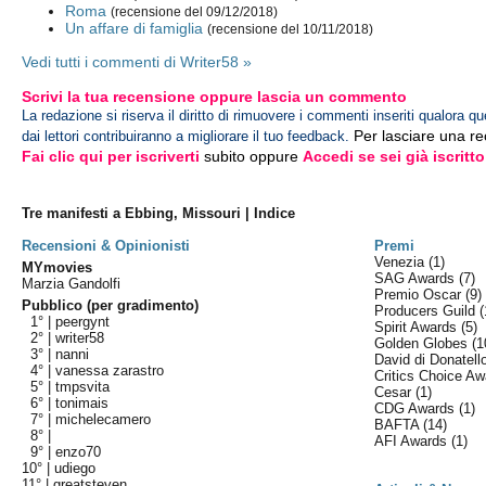
Roma
(recensione del 09/12/2018)
Un affare di famiglia
(recensione del 10/11/2018)
Vedi tutti i commenti di Writer58 »
Scrivi la tua recensione oppure lascia un commento
La redazione si riserva il diritto di rimuovere i commenti inseriti qualora qu
Per lasciare una r
dai lettori contribuiranno a migliorare il tuo feedback.
Fai clic qui per iscriverti
subito oppure
Accedi se sei già iscritto
Tre manifesti a Ebbing, Missouri | Indice
Recensioni & Opinionisti
Premi
Venezia
(1)
MYmovies
SAG Awards
(7)
Marzia Gandolfi
Premio Oscar
(9)
Pubblico (per gradimento)
Producers Guild
(
1° |
peergynt
Spirit Awards
(5)
2° |
writer58
Golden Globes
(1
3° |
nanni
David di Donatel
4° |
vanessa zarastro
Critics Choice A
5° |
tmpsvita
Cesar
(1)
6° |
tonimais
CDG Awards
(1)
7° |
michelecamero
BAFTA
(14)
8° |
AFI Awards
(1)
9° |
enzo70
10° |
udiego
11° |
greatsteven