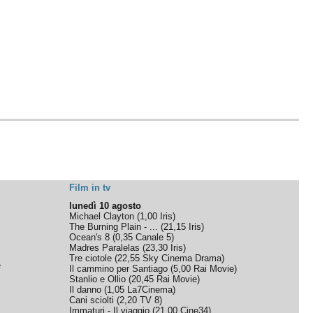
Film in tv
lunedì 10 agosto
Michael Clayton
(
1,00
Iris
)
The Burning Plain - ...
(
21,15
Iris
)
Ocean's 8
(
0,35
Canale 5
)
Madres Paralelas
(
23,30
Iris
)
Tre ciotole
(
22,55
Sky Cinema Drama
)
e
Il cammino per Santiago
(
5,00
Rai Movie
)
Stanlio e Ollio
(
20,45
Rai Movie
)
Il danno
(
1,05
La7Cinema
)
Cani sciolti
(
2,20
TV 8
)
Immaturi - Il viaggio
(
21,00
Cine34
)