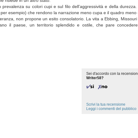
e risiede in un altro stato.
prevalenza su colori cupi e sul filo dell'aggressività e della durezza.
no, per esempio) che rendono la narrazione meno cupa e il quadro meno
peranza, non propone un esito consolatorio. La vita a Ebbing, Missouri
no il paese, un territorio splendido e ostile, che pare conceder
Sei d'accordo con la recension
Writer58?
Scrivi la tua recensione
Leggi i commenti del pubblico