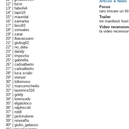
Articoli & News
12° |
lucio
Focus
13° |
fabiofeli
raro trovare un fi
14° |
lapo10
15° |
mauridal
Trailer
16° |
samanta
tre manifesti fuori 
17° |
biso93
Video recension
18° |
simoalex
la video recensio
19° |
zarar
20° |
lbavassano
21° |
giuliog02
22° |
no_data
23° |
dandy
24° |
tmpsvita
25° |
gabriella
26° |
carloalberto
27° |
carloalberto
28° |
luca scialo
29° |
stenoir
30° |
lollomoso
31° |
marcomichielis
32° |
laurence316
33° |
goldy
34° |
lorenzodv
35° |
elgatoloco
36° |
ralphscott
37° |
rob8
38° |
jackmalone
39° |
ninoraffa
40° |
giulio_galasso