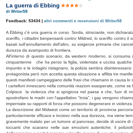
La guerra di Ebbing
di Writer58
Feedback: 53434 |
altri commenti e recensioni di Writer58
A Ebbing c'è una guerra in corso. Sorda, strisciante, non dichiarata. D
sceriffo, i cittadini benpensanti contro Mildred, lo sceriffo contro 
basati sull'annullamento dell'altro, su esigenze primarie che canc
durezza da avamposto di frontiera.
All'interno di questo scenario, da western moderno, si consuma
cinquantenne che ha perso la figlia, violentata e uccisa qualch
impunito e le indagini ristagnano, la polizia sembra disinteressars
protagonista però non accetta questa situazione e affitta tre manifest
questi manifesti campeggiano delle frasi che chiamano in causa lo s
I cartelloni innescano nella comunità reazioni esasperate, come se 
Colpisce la violenza che si sprigiona nel paese e che, fuor di me
apostrofano le madri con l'appellativo "troia", i gay vengono chiamat
imperniate su rapporti di forza che possono degenerare in violenza
La descrizione del Midwest come un territorio di provincia percorso
particolarmente efficace e incisivo nella sua durezza, ma viene tem
gravemente malato per un tumore al pancreas, decide di uscire di sc
toccanti che scavano nelle sue emozioni autentiche; il polizio