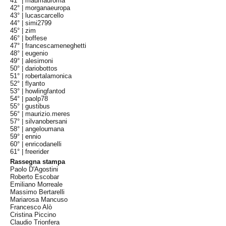
41° |
maumauroma
42° |
morganaeuropa
43° |
lucascarcello
44° |
simi2799
45° |
zim
46° |
boffese
47° |
francescameneghetti
48° |
eugenio
49° |
alesimoni
50° |
dariobottos
51° |
robertalamonica
52° |
flyanto
53° |
howlingfantod
54° |
paolp78
55° |
gustibus
56° |
maurizio.meres
57° |
silvanobersani
58° |
angeloumana
59° |
ennio
60° |
enricodanelli
61° |
freerider
Rassegna stampa
Paolo D'Agostini
Roberto Escobar
Emiliano Morreale
Massimo Bertarelli
Mariarosa Mancuso
Francesco Alò
Cristina Piccino
Claudio Trionfera