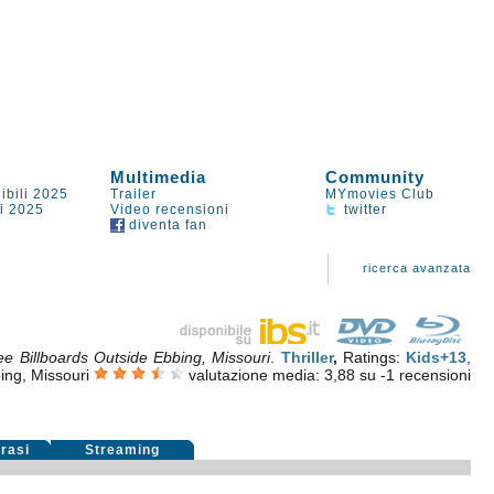
Multimedia
Community
ibili 2025
Trailer
MYmovies Club
li 2025
Video recensioni
twitter
diventa fan
ricerca avanzata
ee Billboards Outside Ebbing, Missouri
.
Thriller
,
Ratings:
Kids+13
,
ing, Missouri
valutazione media:
3,88
su
-1
recensioni
rasi
Streaming