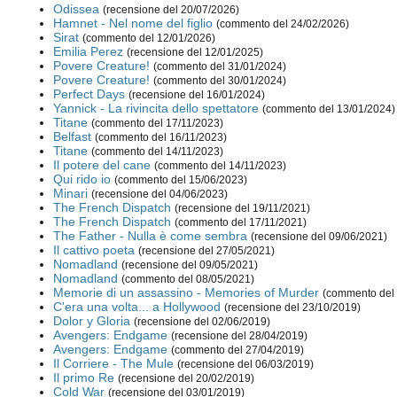
Odissea
(recensione del 20/07/2026)
Hamnet - Nel nome del figlio
(commento del 24/02/2026)
Sirat
(commento del 12/01/2026)
Emilia Perez
(recensione del 12/01/2025)
Povere Creature!
(commento del 31/01/2024)
Povere Creature!
(commento del 30/01/2024)
Perfect Days
(recensione del 16/01/2024)
Yannick - La rivincita dello spettatore
(commento del 13/01/2024)
Titane
(commento del 17/11/2023)
Belfast
(commento del 16/11/2023)
Titane
(commento del 14/11/2023)
Il potere del cane
(commento del 14/11/2023)
Qui rido io
(commento del 15/06/2023)
Minari
(recensione del 04/06/2023)
The French Dispatch
(recensione del 19/11/2021)
The French Dispatch
(commento del 17/11/2021)
The Father - Nulla è come sembra
(recensione del 09/06/2021)
Il cattivo poeta
(recensione del 27/05/2021)
Nomadland
(recensione del 09/05/2021)
Nomadland
(commento del 08/05/2021)
Memorie di un assassino - Memories of Murder
(commento del
C'era una volta... a Hollywood
(recensione del 23/10/2019)
Dolor y Gloria
(recensione del 02/06/2019)
Avengers: Endgame
(recensione del 28/04/2019)
Avengers: Endgame
(commento del 27/04/2019)
Il Corriere - The Mule
(recensione del 06/03/2019)
Il primo Re
(recensione del 20/02/2019)
Cold War
(recensione del 03/01/2019)