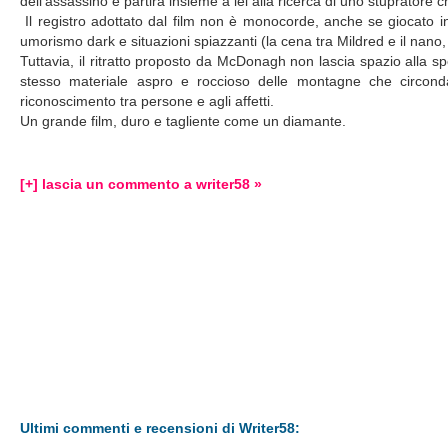
dell'assassino e partirà insieme a lei alla ricerca di uno stupratore ch
Il registro adottato dal film non è monocorde, anche se giocato in 
umorismo dark e situazioni spiazzanti (la cena tra Mildred e il na
Tuttavia, il ritratto proposto da McDonagh non lascia spazio alla s
stesso materiale aspro e roccioso delle montagne che circonda
riconoscimento tra persone e agli affetti.
Un grande film, duro e tagliente come un diamante.
[+] lascia un commento a writer58 »
Ultimi commenti e recensioni di Writer58: