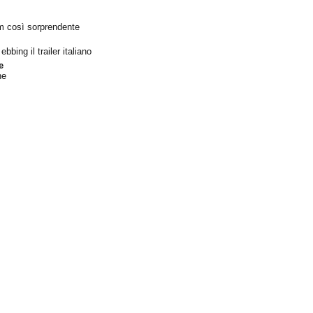
lm così sorprendente
ebbing il trailer italiano
e
ne