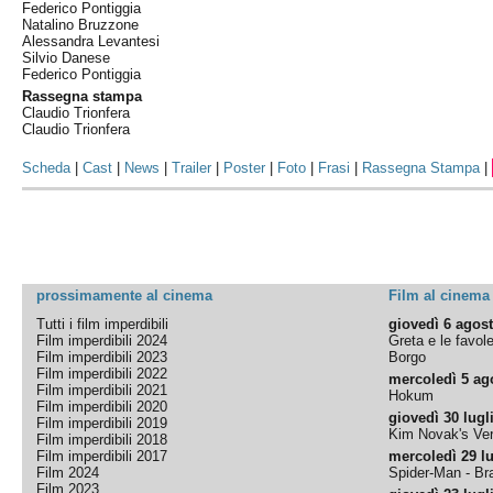
Federico Pontiggia
Natalino Bruzzone
Alessandra Levantesi
Silvio Danese
Federico Pontiggia
Rassegna stampa
Claudio Trionfera
Claudio Trionfera
Scheda
|
Cast
|
News
|
Trailer
|
Poster
|
Foto
|
Frasi
|
Rassegna Stampa
|
prossimamente al cinema
Film al cinema
Tutti i film imperdibili
giovedì 6 agos
Film imperdibili 2024
Greta e le favol
Film imperdibili 2023
Borgo
Film imperdibili 2022
mercoledì 5 ag
Film imperdibili 2021
Hokum
Film imperdibili 2020
giovedì 30 lugl
Film imperdibili 2019
Kim Novak's Ver
Film imperdibili 2018
Film imperdibili 2017
mercoledì 29 lu
Film 2024
Spider-Man - B
Film 2023