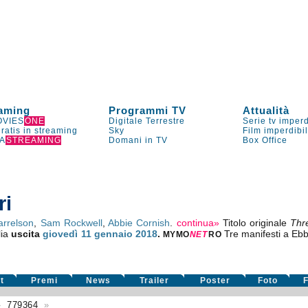
aming
Programmi TV
Attualità
VIES
ONE
Digitale Terrestre
Serie tv imperd
gratis in streaming
Sky
Film imperdibi
A
STREAMING
Domani in TV
Box Office
ri
rrelson
,
Sam Rockwell
,
Abbie Cornish
.
continua»
Titolo originale
Thr
lia
uscita
giovedì 11
gennaio 2018
.
Tre manifesti a Ebb
MYMO
NE
T
RO
t
Premi
News
Trailer
Poster
Foto
F
»
779364
»