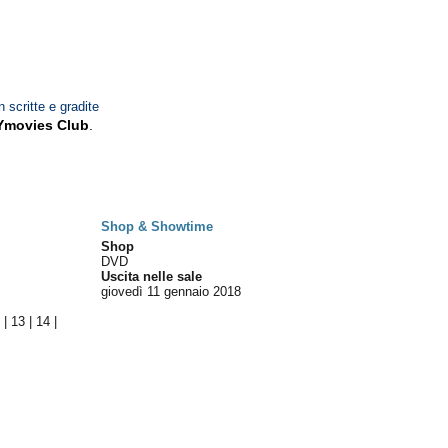
n scritte e gradite
Ymovies Club
.
Shop & Showtime
Shop
DVD
Uscita nelle sale
giovedì 11
gennaio 2018
2
|
13
|
14
|