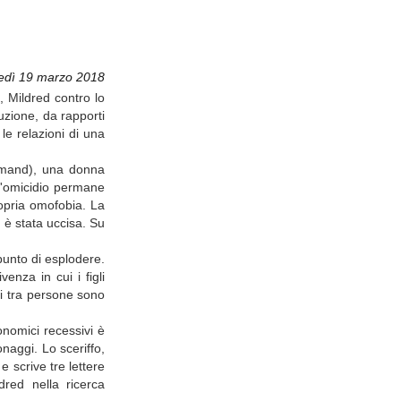
edì 19 marzo 2018
i, Mildred contro lo
ruzione, da rapporti
le relazioni di una
rmand), una donna
l'omicidio permane
ropria omofobia. La
, è stata uccisa. Su
punto di esplodere.
nza in cui i figli
oni tra persone sono
onomici recessivi è
naggi. Lo sceriffo,
 scrive tre lettere
dred nella ricerca