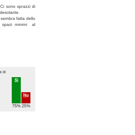
 Ci sono sprazzi di
 desolante.
 sembra fatta dello
e spazi minimi al
e di
Sì
No
75%
25%