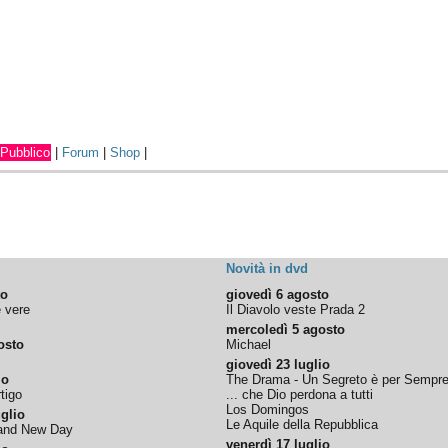
Pubblico
|
Forum
|
Shop
|
Novità in dvd
to
giovedì 6 agosto
e vere
Il Diavolo veste Prada 2
mercoledì 5 agosto
osto
Michael
giovedì 23 luglio
io
The Drama - Un Segreto è per Sempr
tigo
... che Dio perdona a tutti
Los Domingos
glio
Le Aquile della Repubblica
rand New Day
venerdì 17 luglio