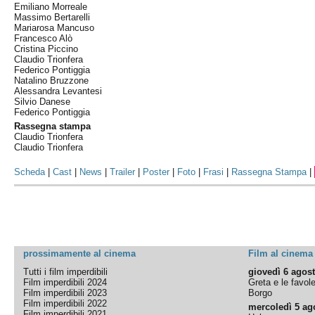
Emiliano Morreale
Massimo Bertarelli
Mariarosa Mancuso
Francesco Alò
Cristina Piccino
Claudio Trionfera
Federico Pontiggia
Natalino Bruzzone
Alessandra Levantesi
Silvio Danese
Federico Pontiggia
Rassegna stampa
Claudio Trionfera
Claudio Trionfera
Scheda
|
Cast
|
News
|
Trailer
|
Poster
|
Foto
|
Frasi
|
Rassegna Stampa
|
prossimamente al cinema
Film al cinema
Tutti i film imperdibili
giovedì 6 agos
Film imperdibili 2024
Greta e le favol
Film imperdibili 2023
Borgo
Film imperdibili 2022
mercoledì 5 ag
Film imperdibili 2021