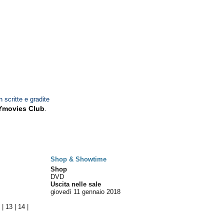
n scritte e gradite
Ymovies Club
.
Shop & Showtime
Shop
DVD
Uscita nelle sale
giovedì 11
gennaio 2018
2
|
13
|
14
|