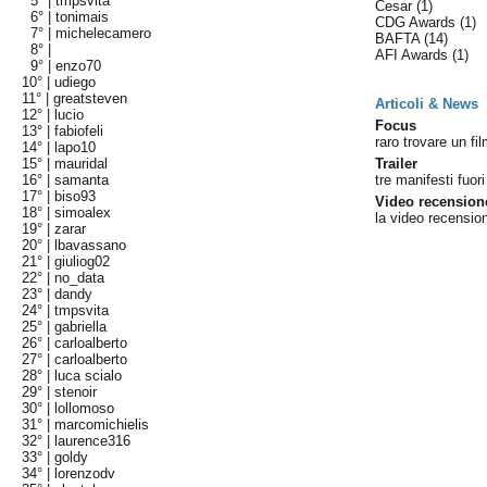
5° |
tmpsvita
Cesar
(1)
6° |
tonimais
CDG Awards
(1)
7° |
michelecamero
BAFTA
(14)
8° |
AFI Awards
(1)
9° |
enzo70
10° |
udiego
11° |
greatsteven
Articoli & News
12° |
lucio
Focus
13° |
fabiofeli
raro trovare un fi
14° |
lapo10
15° |
mauridal
Trailer
16° |
samanta
tre manifesti fuori 
17° |
biso93
Video recension
18° |
simoalex
la video recensio
19° |
zarar
20° |
lbavassano
21° |
giuliog02
22° |
no_data
23° |
dandy
24° |
tmpsvita
25° |
gabriella
26° |
carloalberto
27° |
carloalberto
28° |
luca scialo
29° |
stenoir
30° |
lollomoso
31° |
marcomichielis
32° |
laurence316
33° |
goldy
34° |
lorenzodv