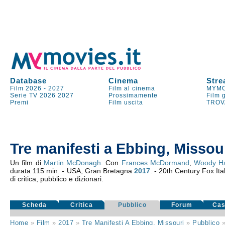
Database
Cinema
Stre
Film 2026
-
2027
Film al cinema
MYMO
Serie TV
2026
2027
Prossimamente
Film 
Premi
Film uscita
TROV
Tre manifesti a Ebbing, Missou
Un film di
Martin McDonagh
. Con
Frances McDormand
,
Woody Ha
durata 115 min. - USA, Gran Bretagna
2017
. - 20th Century Fox Ita
di critica, pubblico e dizionari.
Scheda
Critica
Pubblico
Forum
Cas
Home
»
Film
»
2017
»
Tre Manifesti A Ebbing, Missouri
»
Pubblico