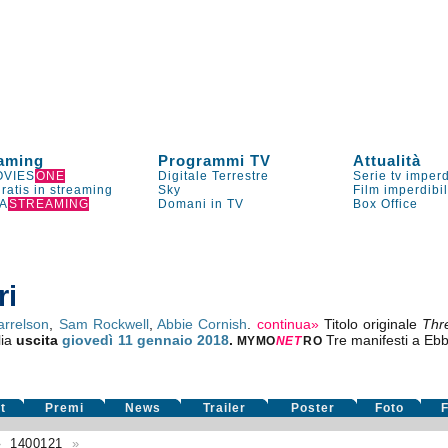
aming
Programmi TV
Attualità
VIES
ONE
Digitale Terrestre
Serie tv imperd
gratis in streaming
Sky
Film imperdibi
A
STREAMING
Domani in TV
Box Office
ri
rrelson
,
Sam Rockwell
,
Abbie Cornish
.
continua»
Titolo originale
Thr
lia
uscita
giovedì 11
gennaio 2018
.
Tre manifesti a Ebb
MYMO
NE
T
RO
t
Premi
News
Trailer
Poster
Foto
F
»
1400121
»