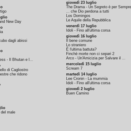
giovedì 23 luglio
io
The Drama - Un Segreto è per Sempr
tigo
... che Dio perdona a tutti
Los Domingos
glio
Le Aquile della Repubblica
rand New Day
venerdì 17 luglio
io
Idoli - Fino all'ultima corsa
ia
giovedì 16 luglio
ubo dagli abissi
Il bene comune
Lo straniero
È l'ultima battuta?
io
Finchè morte non ci separi 2
Arco - Un'Amicizia per Salvare il ...
ss - Il Bhutan e l...
mercoledì 15 luglio
o
Scream 7
tello di Cagliostro
nestre che ridono
martedì 14 luglio
Lee Cronin - La mummia
Idoli - Fino all'ultima corsa
o
giovedì 2 luglio
Buen Camino
lio
o del male