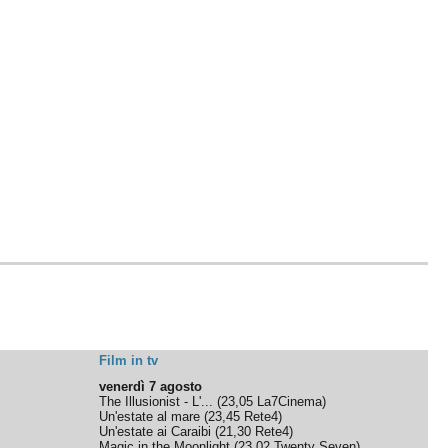
Film in tv
venerdì 7 agosto
The Illusionist - L'...
(
23,05
La7Cinema
)
Un'estate al mare
(
23,45
Rete4
)
Un'estate ai Caraibi
(
21,30
Rete4
)
Magic in the Moonlight
(
23,02
Twenty Seven
)