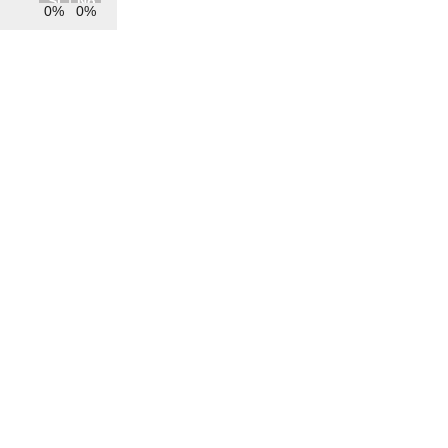
Sì
No
0%
0%