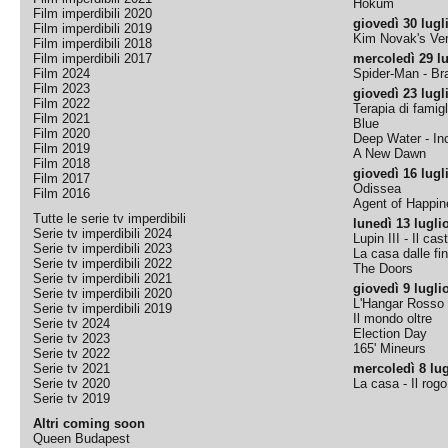
Hokum
Film imperdibili 2020
giovedì 30 lugl
Film imperdibili 2019
Kim Novak's Ver
Film imperdibili 2018
Film imperdibili 2017
mercoledì 29 lu
Film 2024
Spider-Man - B
Film 2023
giovedì 23 lugl
Film 2022
Terapia di famigl
Film 2021
Blue
Film 2020
Deep Water - Inc
Film 2019
A New Dawn
Film 2018
giovedì 16 lugl
Film 2017
Odissea
Film 2016
Agent of Happine
Tutte le serie tv imperdibili
lunedì 13 lugli
Serie tv imperdibili 2024
Lupin III - Il cas
Serie tv imperdibili 2023
La casa dalle fi
Serie tv imperdibili 2022
The Doors
Serie tv imperdibili 2021
giovedì 9 lugli
Serie tv imperdibili 2020
L'Hangar Rosso
Serie tv imperdibili 2019
Il mondo oltre
Serie tv 2024
Election Day
Serie tv 2023
165' Mineurs
Serie tv 2022
Serie tv 2021
mercoledì 8 lug
Serie tv 2020
La casa - Il rog
Serie tv 2019
Altri coming soon
Queen Budapest