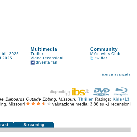
Multimedia
Community
ibili 2025
Trailer
MYmovies Club
li 2025
Video recensioni
twitter
diventa fan
ricerca avanzata
ee Billboards Outside Ebbing, Missouri
.
Thriller
,
Ratings:
Kids+13
,
ing, Missouri
valutazione media:
3,88
su
-1
recensioni
rasi
Streaming