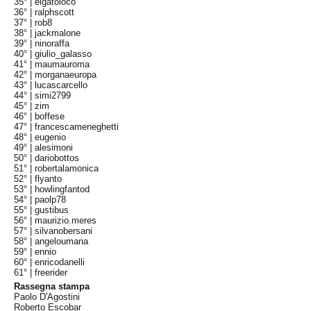
35° |
elgatoloco
36° |
ralphscott
37° |
rob8
38° |
jackmalone
39° |
ninoraffa
40° |
giulio_galasso
41° |
maumauroma
42° |
morganaeuropa
43° |
lucascarcello
44° |
simi2799
45° |
zim
46° |
boffese
47° |
francescameneghetti
48° |
eugenio
49° |
alesimoni
50° |
dariobottos
51° |
robertalamonica
52° |
flyanto
53° |
howlingfantod
54° |
paolp78
55° |
gustibus
56° |
maurizio.meres
57° |
silvanobersani
58° |
angeloumana
59° |
ennio
60° |
enricodanelli
61° |
freerider
Rassegna stampa
Paolo D'Agostini
Roberto Escobar