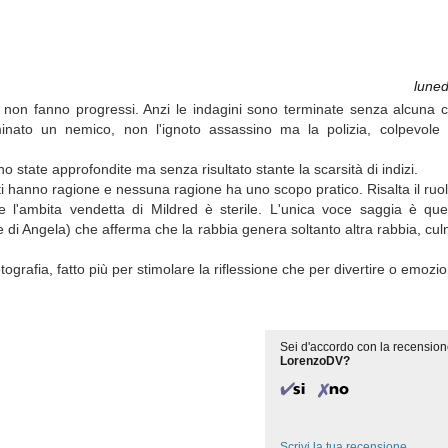
luned
 non fanno progressi. Anzi le indagini sono terminate senza alcuna 
inato un nemico, non l'ignoto assassino ma la polizia, colpevole
ono state approfondite ma senza risultato stante la scarsità di indizi.
tti hanno ragione e nessuna ragione ha uno scopo pratico. Risalta il ruol
l'ambita vendetta di Mildred è sterile. L'unica voce saggia è quel
 di Angela) che afferma che la rabbia genera soltanto altra rabbia, culm
ografia, fatto più per stimolare la riflessione che per divertire o emozi
Sei d'accordo con la recension
LorenzoDV?
Scrivi la tua recensione