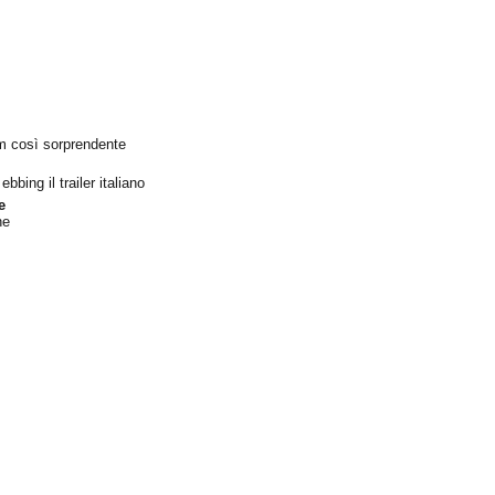
lm così sorprendente
ebbing il trailer italiano
e
ne