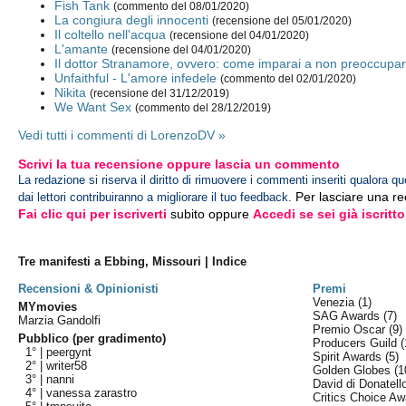
Fish Tank
(commento del 08/01/2020)
La congiura degli innocenti
(recensione del 05/01/2020)
Il coltello nell'acqua
(recensione del 04/01/2020)
L'amante
(recensione del 04/01/2020)
Il dottor Stranamore, ovvero: come imparai a non preoccup
Unfaithful - L'amore infedele
(commento del 02/01/2020)
Nikita
(recensione del 31/12/2019)
We Want Sex
(commento del 28/12/2019)
Vedi tutti i commenti di LorenzoDV »
Scrivi la tua recensione oppure lascia un commento
La redazione si riserva il diritto di rimuovere i commenti inseriti qualora qu
Per lasciare una r
dai lettori contribuiranno a migliorare il tuo feedback.
Fai clic qui per iscriverti
subito oppure
Accedi se sei già iscritto
Tre manifesti a Ebbing, Missouri | Indice
Recensioni & Opinionisti
Premi
Venezia
(1)
MYmovies
SAG Awards
(7)
Marzia Gandolfi
Premio Oscar
(9)
Pubblico (per gradimento)
Producers Guild
(
1° |
peergynt
Spirit Awards
(5)
2° |
writer58
Golden Globes
(1
3° |
nanni
David di Donatel
4° |
vanessa zarastro
Critics Choice A