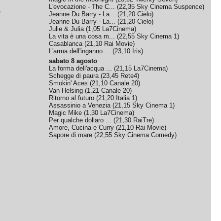
L'evocazione - The C...
(
22,35
Sky Cinema Suspence
)
e
Jeanne Du Barry - La...
(
21,20
Cielo
)
Jeanne Du Barry - La...
(
21,20
Cielo
)
Julie & Julia
(
1,05
La7Cinema
)
La vita è una cosa m...
(
22,55
Sky Cinema 1
)
Casablanca
(
21,10
Rai Movie
)
L'arma dell'inganno ...
(
23,10
Iris
)
sabato 8 agosto
La forma dell'acqua ...
(
21,15
La7Cinema
)
Schegge di paura
(
23,45
Rete4
)
Smokin' Aces
(
21,10
Canale 20
)
Van Helsing
(
1,21
Canale 20
)
Ritorno al futuro
(
21,20
Italia 1
)
Assassinio a Venezia
(
21,15
Sky Cinema 1
)
Magic Mike
(
1,30
La7Cinema
)
Per qualche dollaro ...
(
21,30
RaiTre
)
Amore, Cucina e Curry
(
21,10
Rai Movie
)
Sapore di mare
(
22,55
Sky Cinema Comedy
)