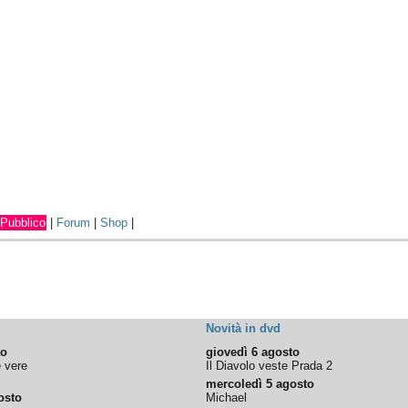
Pubblico
|
Forum
|
Shop
|
Novità in dvd
to
giovedì 6 agosto
e vere
Il Diavolo veste Prada 2
mercoledì 5 agosto
osto
Michael