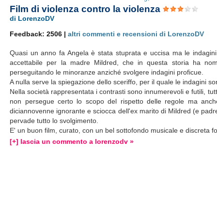
Film di violenza contro la violenza
di LorenzoDV
Feedback: 2506 |
altri commenti e recensioni di LorenzoDV
Quasi un anno fa Angela è stata stuprata e uccisa ma le indagini
accettabile per la madre Mildred, che in questa storia ha nom
perseguitando le minoranze anziché svolgere indagini proficue.
A nulla serve la spiegazione dello sceriffo, per il quale le indagini s
Nella società rappresentata i contrasti sono innumerevoli e futili, tu
non persegue certo lo scopo del rispetto delle regole ma anche 
diciannovenne ignorante e sciocca dell'ex marito di Mildred (e padre
pervade tutto lo svolgimento.
E' un buon film, curato, con un bel sottofondo musicale e discreta fot
[+] lascia un commento a lorenzodv »