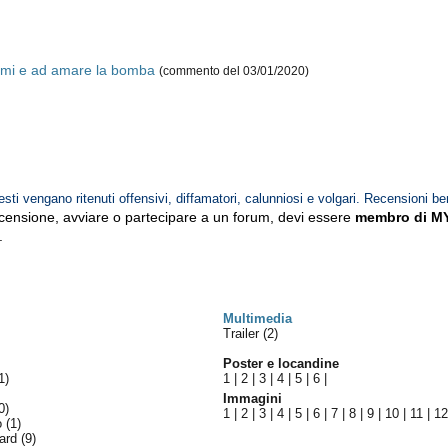
armi e ad amare la bomba
(commento del 03/01/2020)
esti vengano ritenuti offensivi, diffamatori, calunniosi e volgari. Recensioni be
ecensione, avviare o partecipare a un forum, devi essere
membro di M
.
Multimedia
Trailer (2)
Poster e locandine
1)
1
|
2
|
3
|
4
|
5
|
6
|
Immagini
0)
1
|
2
|
3
|
4
|
5
|
6
|
7
|
8
|
9
|
10
|
11
|
1
lo
(1)
ward
(9)