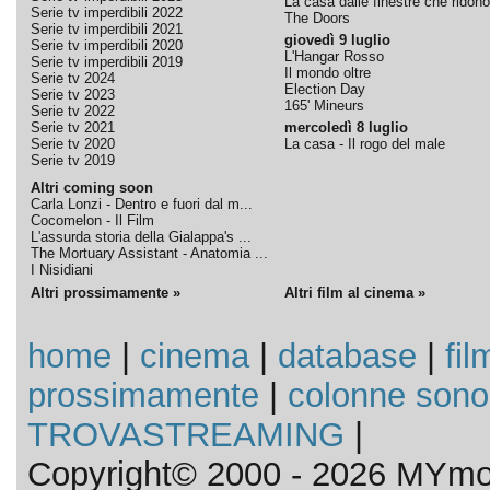
La casa dalle finestre che ridono
Serie tv imperdibili 2022
The Doors
Serie tv imperdibili 2021
giovedì 9 luglio
Serie tv imperdibili 2020
L'Hangar Rosso
Serie tv imperdibili 2019
Il mondo oltre
Serie tv 2024
Election Day
Serie tv 2023
165' Mineurs
Serie tv 2022
Serie tv 2021
mercoledì 8 luglio
Serie tv 2020
La casa - Il rogo del male
Serie tv 2019
Altri coming soon
Carla Lonzi - Dentro e fuori dal m...
Cocomelon - Il Film
L'assurda storia della Gialappa's ...
The Mortuary Assistant - Anatomia ...
I Nisidiani
Altri prossimamente »
Altri film al cinema »
home
|
cinema
|
database
|
fil
prossimamente
|
colonne sono
TROVASTREAMING
|
Copyright© 2000 - 2026 MYmov