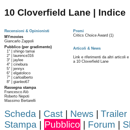
10 Cloverfield Lane | Indice
Recensioni & Opinionisti
Premi
Critics Choice Award
(1)
MYmovies
Giancarlo Zappoli
Pubblico (per gradimento)
Articoli & News
1° |
shingo tamai
2° |
laurence316
Link e riferimenti da altri articoli 
3° |
jaylee
a 10 Cloverfield Lane
4° |
cinebura
5° |
jennyx
6° |
elgatoloco
7° |
carloalberto
8° |
gianleo67
Rassegna stampa
Francesco Alò
Roberto Nepoti
Massimo Bertarelli
Scheda
|
Cast
|
News
|
Trailer
Stampa
|
Pubblico
|
Forum
|
S