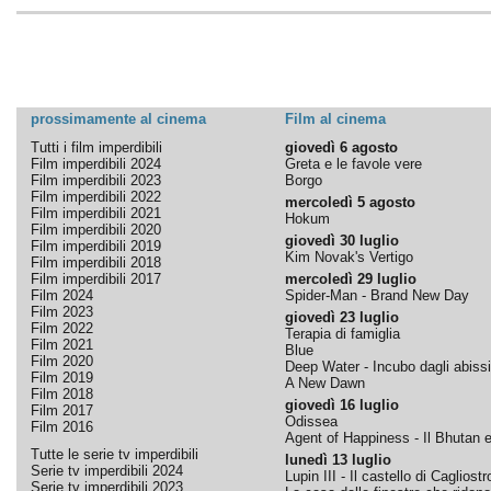
prossimamente al cinema
Film al cinema
Tutti i film imperdibili
giovedì 6 agosto
Film imperdibili 2024
Greta e le favole vere
Film imperdibili 2023
Borgo
Film imperdibili 2022
mercoledì 5 agosto
Film imperdibili 2021
Hokum
Film imperdibili 2020
giovedì 30 luglio
Film imperdibili 2019
Kim Novak's Vertigo
Film imperdibili 2018
Film imperdibili 2017
mercoledì 29 luglio
Film 2024
Spider-Man - Brand New Day
Film 2023
giovedì 23 luglio
Film 2022
Terapia di famiglia
Film 2021
Blue
Film 2020
Deep Water - Incubo dagli abissi
Film 2019
A New Dawn
Film 2018
giovedì 16 luglio
Film 2017
Odissea
Film 2016
Agent of Happiness - Il Bhutan e 
Tutte le serie tv imperdibili
lunedì 13 luglio
Serie tv imperdibili 2024
Lupin III - Il castello di Cagliostr
Serie tv imperdibili 2023