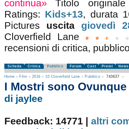
continua»
Titolo origina
Ratings:
Kids+13
, durata 
Pictures
uscita
giovedì 2
Cloverfield Lane
recensioni di critica, pubblico
Scheda
Critica
Pubblico
Forum
Cast
Premi
News
Home
»
Film
»
2016
»
10 Cloverfield Lane
»
Pubblico
»
743637
»
I Mostri sono Ovunqu
di jaylee
Feedback: 14771 |
altri co