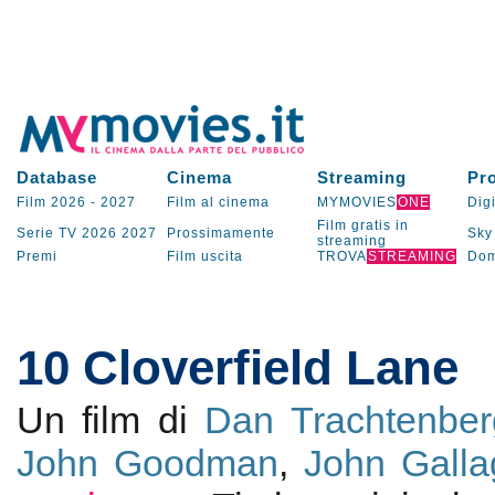
Database
Cinema
Streaming
Pr
Film 2026
-
2027
Film al cinema
MYMOVIES
ONE
Digi
Film gratis in
Serie TV
2026
2027
Prossimamente
Sky
streaming
Premi
Film uscita
TROVA
STREAMING
Dom
10 Cloverfield Lane
Un film di
Dan Trachtenber
John Goodman
,
John Galla