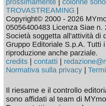
prossimamente
|
colonne sono
TROVASTREAMING
|
Copyright© 2000 - 2026 MYmov
05056400483 Licenza Siae n. 
Società soggetta all'attività d
Gruppo Editoriale S.p.A. Tutti i d
riproduzione anche parziale.
credits
|
contatti
|
redazione@m
Normativa sulla privacy
|
Termi
Il riesame e il controllo editor
sono affidati al team di MYmov