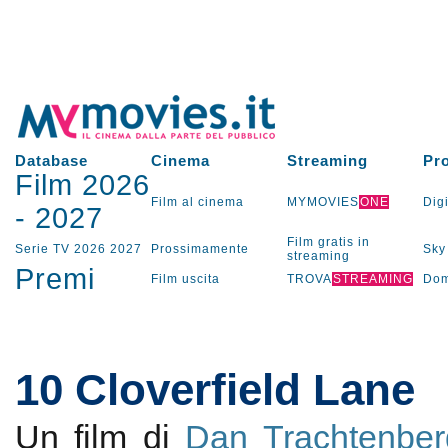
Database
Cinema
Streaming
Pr
Film 2026
Film al cinema
MYMOVIES
ONE
Digi
-
2027
Film gratis in
Serie TV
2026
2027
Prossimamente
Sky
streaming
Premi
Film uscita
TROVA
STREAMING
Dom
10 Cloverfield Lane
Un film di
Dan Trachtenber