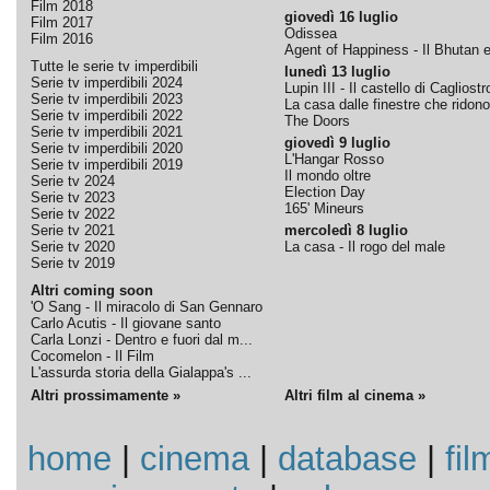
Film 2018
giovedì 16 luglio
Film 2017
Odissea
Film 2016
Agent of Happiness - Il Bhutan e 
Tutte le serie tv imperdibili
lunedì 13 luglio
Serie tv imperdibili 2024
Lupin III - Il castello di Cagliostr
Serie tv imperdibili 2023
La casa dalle finestre che ridono
Serie tv imperdibili 2022
The Doors
Serie tv imperdibili 2021
giovedì 9 luglio
Serie tv imperdibili 2020
L'Hangar Rosso
Serie tv imperdibili 2019
Il mondo oltre
Serie tv 2024
Election Day
Serie tv 2023
165' Mineurs
Serie tv 2022
Serie tv 2021
mercoledì 8 luglio
Serie tv 2020
La casa - Il rogo del male
Serie tv 2019
Altri coming soon
'O Sang - Il miracolo di San Gennaro
Carlo Acutis - Il giovane santo
Carla Lonzi - Dentro e fuori dal m...
Cocomelon - Il Film
L'assurda storia della Gialappa's ...
Altri prossimamente »
Altri film al cinema »
home
|
cinema
|
database
|
fil