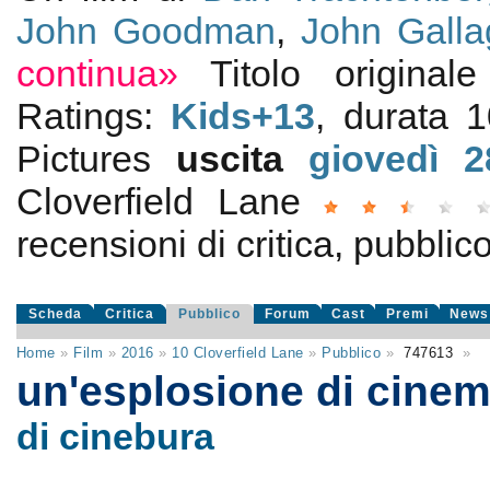
John Goodman
,
John Galla
continua»
Titolo origina
Ratings:
Kids+13
, durata 
Pictures
uscita
giovedì 2
Cloverfield Lane
recensioni di critica, pubblico
Scheda
Critica
Pubblico
Forum
Cast
Premi
News
Home
»
Film
»
2016
»
10 Cloverfield Lane
»
Pubblico
»
747613
»
un'esplosione di cine
di cinebura