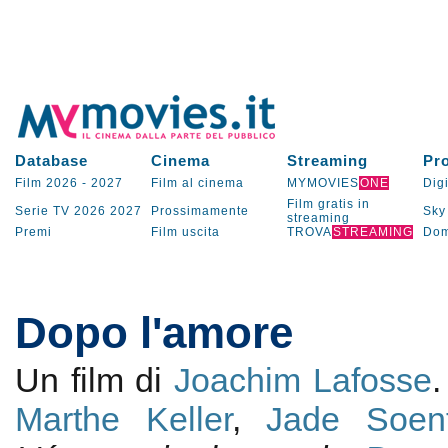
Database
Cinema
Streaming
Pr
Film 2026
-
2027
Film al cinema
MYMOVIES
ONE
Digi
Film gratis in
Serie TV
2026
2027
Prossimamente
Sky
streaming
Premi
Film uscita
TROVA
STREAMING
Dom
Dopo l'amore
Un film di
Joachim Lafosse
Marthe Keller
,
Jade Soent