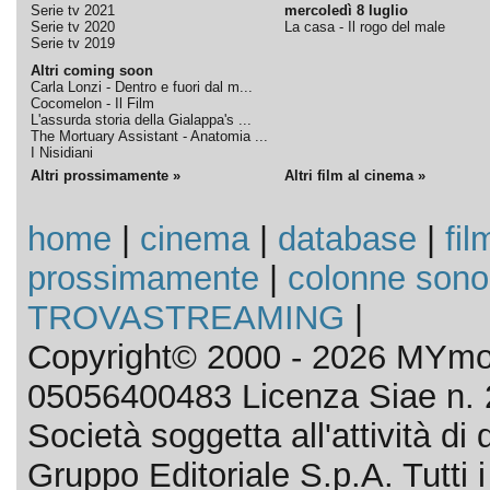
Serie tv 2021
mercoledì 8 luglio
Serie tv 2020
La casa - Il rogo del male
Serie tv 2019
Altri coming soon
Carla Lonzi - Dentro e fuori dal m...
Cocomelon - Il Film
L'assurda storia della Gialappa's ...
The Mortuary Assistant - Anatomia ...
I Nisidiani
Altri prossimamente »
Altri film al cinema »
home
|
cinema
|
database
|
fil
prossimamente
|
colonne sono
TROVASTREAMING
|
Copyright© 2000 - 2026 MYmov
05056400483 Licenza Siae n. 
Società soggetta all'attività d
Gruppo Editoriale S.p.A. Tutti i d