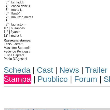
3° |
kimkiduk
4° |
enrico danelli
5° |
maria f.
6° |
flaw54
7° |
maurizio meres
8° |
9° |
laurastorm
10° |
susannes
11° |
flyanto
12° |
maria f.
Rassegna stampa
Fabio Ferzetti
Massimo Bertarelli
Federico Pontiggia
Fulvia Caprara
Paolo D'Agostini
Scheda
|
Cast
|
News
|
Trailer
Stampa
|
Pubblico
|
Forum
|
S