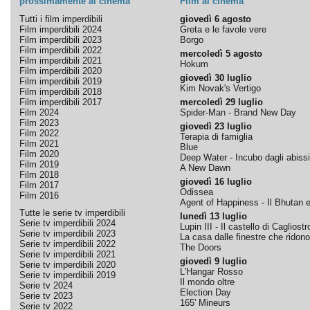
prossimamente al cinema
Film al cinema
Tutti i film imperdibili
giovedì 6 agosto
Film imperdibili 2024
Greta e le favole vere
Film imperdibili 2023
Borgo
Film imperdibili 2022
mercoledì 5 agosto
Film imperdibili 2021
Hokum
Film imperdibili 2020
giovedì 30 luglio
Film imperdibili 2019
Kim Novak's Vertigo
Film imperdibili 2018
Film imperdibili 2017
mercoledì 29 luglio
Film 2024
Spider-Man - Brand New Day
Film 2023
giovedì 23 luglio
Film 2022
Terapia di famiglia
Film 2021
Blue
Film 2020
Deep Water - Incubo dagli abissi
Film 2019
A New Dawn
Film 2018
giovedì 16 luglio
Film 2017
Odissea
Film 2016
Agent of Happiness - Il Bhutan e 
Tutte le serie tv imperdibili
lunedì 13 luglio
Serie tv imperdibili 2024
Lupin III - Il castello di Cagliostr
Serie tv imperdibili 2023
La casa dalle finestre che ridono
Serie tv imperdibili 2022
The Doors
Serie tv imperdibili 2021
giovedì 9 luglio
Serie tv imperdibili 2020
L'Hangar Rosso
Serie tv imperdibili 2019
Il mondo oltre
Serie tv 2024
Election Day
Serie tv 2023
165' Mineurs
Serie tv 2022