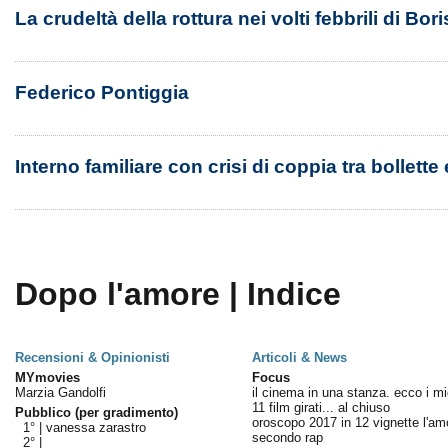
La crudeltà della rottura nei volti febbrili di Bor
Federico Pontiggia
Interno familiare con crisi di coppia tra bollette 
Dopo l'amore | Indice
Recensioni & Opinionisti
Articoli & News
MYmovies
Focus
Marzia Gandolfi
il cinema in una stanza. ecco i mig
11 film girati... al chiuso
Pubblico (per gradimento)
oroscopo 2017 in 12 vignette l'am
1° |
vanessa zarastro
secondo rap
2° |