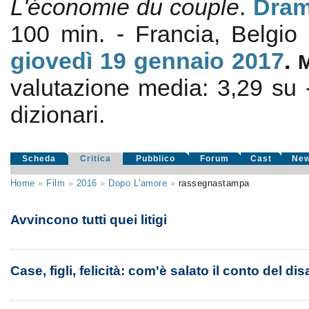
L'économie du couple
.
Dram
100 min. - Francia, Belgio
giovedì 19
gennaio 2017
.
valutazione media:
3,29
su
dizionari.
Scheda
Critica
Pubblico
Forum
Cast
Ne
Home
»
Film
»
2016
»
Dopo L'amore
»
rassegnastampa
Avvincono tutti quei litigi
Case, figli, felicità: com'è salato il conto del d