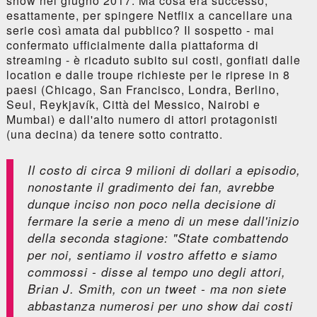
show nel giugno 2017. Ma cosa era successo,
esattamente, per spingere Netflix a cancellare una
serie così amata dal pubblico? Il sospetto - mai
confermato ufficialmente dalla piattaforma di
streaming - è ricaduto subito sui costi, gonfiati dalle
location e dalle troupe richieste per le riprese in 8
paesi (Chicago, San Francisco, Londra, Berlino,
Seul, Reykjavík, Città del Messico, Nairobi e
Mumbai) e dall'alto numero di attori protagonisti
(una decina) da tenere sotto contratto.
Il costo di circa 9 milioni di dollari a episodio,
nonostante il gradimento dei fan, avrebbe
dunque inciso non poco nella decisione di
fermare la serie a meno di un mese dall'inizio
della seconda stagione: "State combattendo
per noi, sentiamo il vostro affetto e siamo
commossi - disse al tempo uno degli attori,
Brian J. Smith, con un tweet - ma non siete
abbastanza numerosi per uno show dai costi