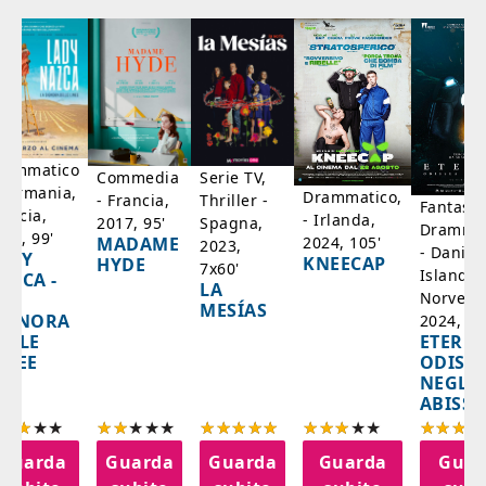
rammatico
Serie TV,
Commedia
 Germania,
Drammatico,
Thriller -
- Francia,
Fantasci
rancia,
- Irlanda,
Spagna,
2017, 95'
Drammat
025, 99'
2024, 105'
MADAME
2023,
- Danim
ADY
KNEECAP
HYDE
7x60'
Islanda,
AZCA -
LA
Norvegi
A
MESÍAS
IGNORA
2024, 10
ETERNA
ELLE
ODISS
INEE
NEGLI
ABISSI
Guarda
Guarda
Guarda
Guarda
Guar