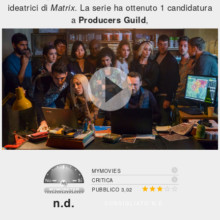
ideatrici di
Matrix
. La serie ha ottenuto 1 candidatura
a
Producers Guild
,

MYMOVIES

CRITICA





PUBBLICO 3,02
n.d.
CONSIGLIATO N.D.