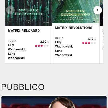
MATRIX REVOLUTIONS
MA
MATRIX RELOADED
RE
REGIA
2.73
/5
REG
REGIA
2.92
Lilly
/5
Lan
Lilly
Wachowski,
Wac
Wachowski,
Lana
Lana
Wachowski
Wachowski
IBS
IBS
IBS
DVD
BR
DVD
BR
Feltrinelli
Feltrinelli
Felt
DVD
DVD
PUBBLICO