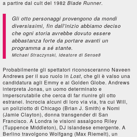
a partire dal cult del 1982
Blade Runner
.
Gli otto personaggi provengono da mondi
diversissimi, fin dall'inizio abbiamo deciso
che ogni storia avrebbe dovuto essere
abbastanza forte da portare avanti un
programma a sé stante.
Michael Straczynski, Ideatore di Sense8
Probabilmente gli spettatori riconosceranno Naveen
Andrews per il suo ruolo in
Lost
, che gli è valso una
candidatura agli Emmy e ai Golden Globe. Andrews
interpreta Jonas, un uomo determinato e
imperscrutabile che cerca di far riunire gli otto
estranei. Incrocia alcuni di loro via via, tra cui Will,
un poliziotto di Chicago (Brian J. Smith) e Nomi
(Jamie Clayton), donna transgender di San
Francisco. A Londra le visioni assalgono Riley
(Tuppence Middleton), DJ islandese emergente. A
Berlino travolgono Wolfgang (Max Riemelt), un