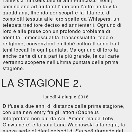
l'attivista transessuale di San Francisco Nomi)
cominciano ad aiutarsi l'uno con l'altro nella vita
quotidiana, finendo per scoprire la fitta rete di
complotti tessuta alle loro spalle da Whispers, un
telepata traditore deciso ad annientarli. Ognuno di
loro è alle prese con un profondo problema di
identità - omosessualità, transessualità, fede e
religione, convenzioni e cliché culturali sono tra i
temi toccati in ogni puntata. Ma ognuno di loro fa
anche parte di una partita più grande, le cui carte
verranno scoperte nell'ultima puntata della prima
stagione.
LA STAGIONE 2.
lunedì 4 giugno 2018
Diffusa a due anni di distanza dalla prima stagione,
con una new entry fra gli attori (Capheus
interpretato non più da Aml Ameen ma da Toby
Omwumere) e la sola Lana Wachowski alla regia, la
nuova serie di dieci episodi di
Sense8
riprende dal