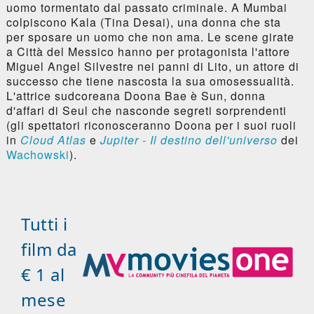
uomo tormentato dal passato criminale. A Mumbai
colpiscono Kala (Tina Desai), una donna che sta
per sposare un uomo che non ama. Le scene girate
a Città del Messico hanno per protagonista l'attore
Miguel Angel Silvestre nei panni di Lito, un attore di
successo che tiene nascosta la sua omosessualità.
L'attrice sudcoreana Doona Bae è Sun, donna
d'affari di Seul che nasconde segreti sorprendenti
(gli spettatori riconosceranno Doona per i suoi ruoli
in
Cloud Atlas
e
Jupiter - Il destino dell'universo
dei
Wachowski
).
Tutti i
film da
€ 1 al
mese