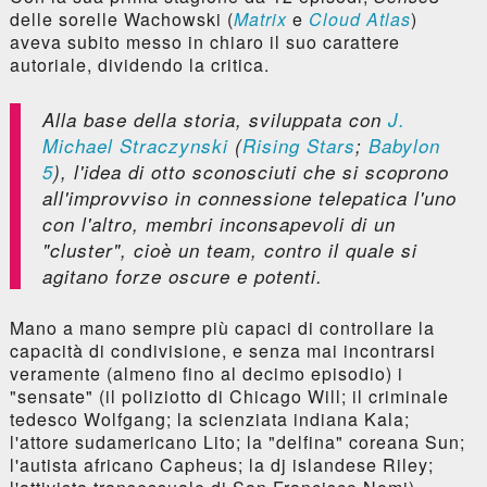
delle sorelle Wachowski (
Matrix
e
Cloud Atlas
)
aveva subito messo in chiaro il suo carattere
autoriale, dividendo la critica.
Alla base della storia, sviluppata con
J.
Michael Straczynski
(
Rising Stars
;
Babylon
5
), l'idea di otto sconosciuti che si scoprono
all'improvviso in connessione telepatica l'uno
con l'altro, membri inconsapevoli di un
"cluster", cioè un team, contro il quale si
agitano forze oscure e potenti.
Mano a mano sempre più capaci di controllare la
capacità di condivisione, e senza mai incontrarsi
veramente (almeno fino al decimo episodio) i
"sensate" (il poliziotto di Chicago Will; il criminale
tedesco Wolfgang; la scienziata indiana Kala;
l'attore sudamericano Lito; la "delfina" coreana Sun;
l'autista africano Capheus; la dj islandese Riley;