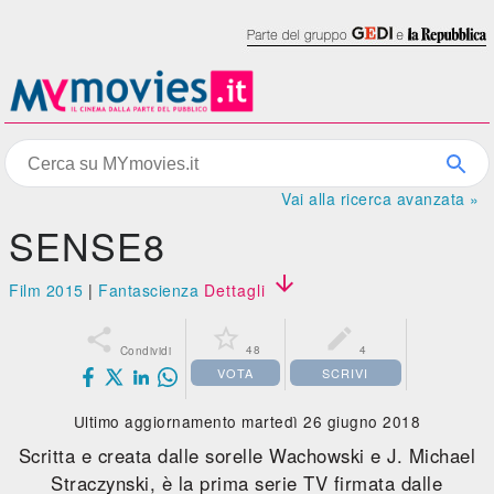
Vai alla ricerca avanzata »
SENSE8

Film 2015
|
Fantascienza
Dettagli



48
4
Condividi
VOTA
SCRIVI
Ultimo aggiornamento martedì 26 giugno 2018
Scritta e creata dalle sorelle Wachowski e J. Michael
Straczynski, è la prima serie TV firmata dalle