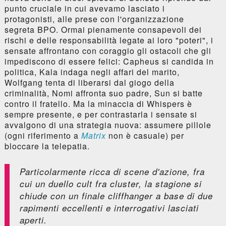
punto cruciale in cui avevamo lasciato i
protagonisti, alle prese con l'organizzazione
segreta BPO. Ormai pienamente consapevoli dei
rischi e delle responsabilità legate ai loro "poteri", i
sensate affrontano con coraggio gli ostacoli che gli
impediscono di essere felici: Capheus si candida in
politica, Kala indaga negli affari del marito,
Wolfgang tenta di liberarsi dal giogo della
criminalità, Nomi affronta suo padre, Sun si batte
contro il fratello. Ma la minaccia di Whispers è
sempre presente, e per contrastarla i sensate si
avvalgono di una strategia nuova: assumere pillole
(ogni riferimento a
Matrix
non è casuale) per
bloccare la telepatia.
Particolarmente ricca di scene d'azione, fra
cui un duello cult fra cluster, la stagione si
chiude con un finale cliffhanger a base di due
rapimenti eccellenti e interrogativi lasciati
aperti.