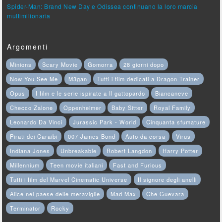
Spider-Man: Brand New Day e Odissea continuano la loro marcia
multimilionaria
Argomenti
Minions
Scary Movie
Gomorra
28 giorni dopo
Now You See Me
M3gan
Tutti i film dedicati a Dragon Trainer
Opus
I film e le serie ispirate a Il gattopardo
Biancaneve
Checco Zalone
Oppenheimer
Baby Sitter
Royal Family
Leonardo Da Vinci
Jurassic Park - World
Cinquanta sfumature
Pirati dei Caraibi
007 James Bond
Auto da corsa
Virus
Indiana Jones
Unbreakable
Robert Langdon
Harry Potter
Millennium
Teen movie italiani
Fast and Furious
Tutti i film del Marvel Cinematic Universe
Il signore degli anelli
Alice nel paese delle meraviglie
Mad Max
Che Guevara
Terminator
Rocky