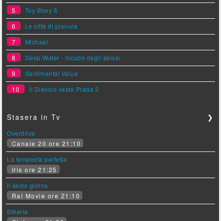
5
Toy Story 5
6
Le città di pianura
7
Michael
8
Deep Water - Incubo dagli abissi
9
Sentimental Value
10
Il Diavolo veste Prada 2
Stasera in Tv
❯
Overdrive
Canale 20 ore 21:10
La tempesta perfetta
Iris ore 21:25
Il sesto giorno
Rai Movie ore 21:10
Siberia