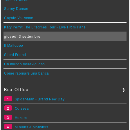
Sunny Dancer
Coyote Vs. Acme
Katy Perry: The Lifetimes Tour - Live From Paris
giovedì 3 settembre
Il Malloppo
Silent Friend
Un mondo meraviglioso
Come rapinare una banca
Box Office
❯
1
Spider-Man - Brand New Day
2
Odissea
3
Hokum
4
Minions & Monsters