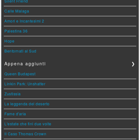
Silent Friend
Calle Malaga
Amori e Incantesimi 2
Palestina 36
Hope
Bentornati al Sud
Appena aggiunti
❯
Queen Budapest
Linkin Park: Unshatter
Zustissia
La leggenda del deserto
Fame d'aria
L'estate che finì due volte
Il Caso Thomas Crown