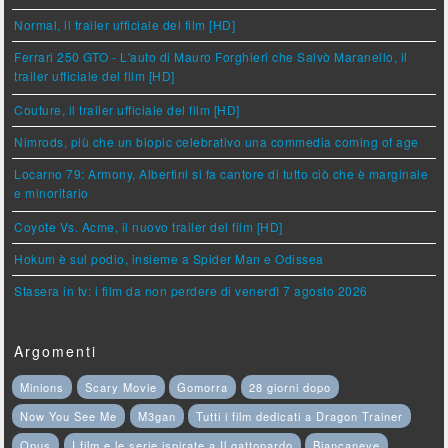
Normal, il trailer ufficiale del film [HD]
Ferrari 250 GTO - L'auto di Mauro Forghieri che Salvò Maranello, il
trailer ufficiale del film [HD]
Couture, il trailer ufficiale del film [HD]
Nimrods, più che un biopic celebrativo una commedia coming of age
Locarno 79: Armony, Albertini si fa cantore di tutto ciò che è marginale
e minoritario
Coyote Vs. Acme, il nuovo trailer del film [HD]
Hokum è sul podio, insieme a Spider Man e Odissea
Stasera in tv: i film da non perdere di venerdì 7 agosto 2026
Argomenti
Minions
Scary Movie
Gomorra
28 giorni dopo
Now You See Me
M3gan
Tutti i film dedicati a Dragon Trainer
Opus
I film e le serie ispirate a Il gattopardo
Biancaneve