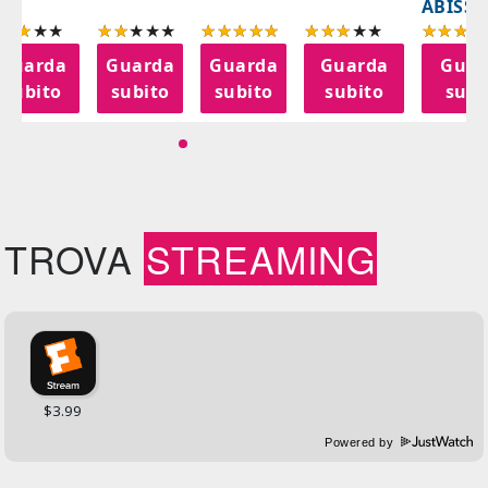
ABISSI
Guarda
Guarda
Guarda
Guarda
Guar
subito
subito
subito
subito
subi
TROVA
STREAMING
Powered by