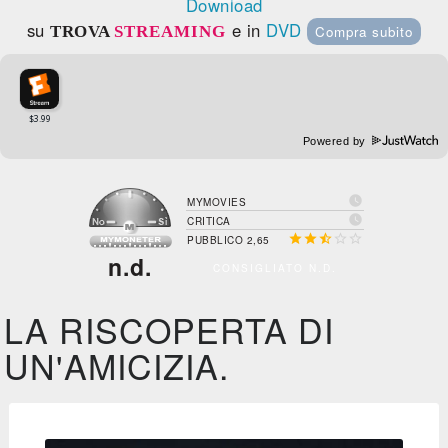
Download
su
e in
DVD
TROVA
STREAMING
Compra subito
Powered by

MYMOVIES

CRITICA





PUBBLICO 2,65
n.d.
CONSIGLIATO N.D.
LA RISCOPERTA DI
UN'AMICIZIA.