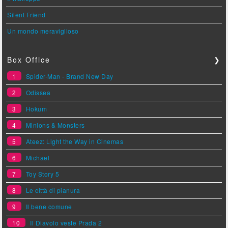
Silent Friend
Un mondo meraviglioso
Box Office
❯
1
Spider-Man - Brand New Day
2
Odissea
3
Hokum
4
Minions & Monsters
5
Ateez: Light the Way in Cinemas
6
Michael
7
Toy Story 5
8
Le città di pianura
9
Il bene comune
10
Il Diavolo veste Prada 2