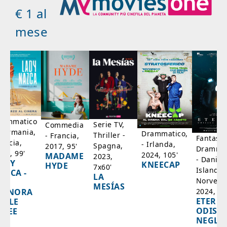
€ 1 al
mese
rammatico
Serie TV,
Commedia
 Germania,
Drammatico,
Thriller -
- Francia,
Fantasci
rancia,
- Irlanda,
Spagna,
2017, 95'
Drammat
025, 99'
2024, 105'
MADAME
2023,
- Danim
ADY
KNEECAP
HYDE
7x60'
Islanda,
AZCA -
LA
Norvegi
A
MESÍAS
IGNORA
2024, 10
ETERNA
ELLE
ODISS
INEE
NEGLI