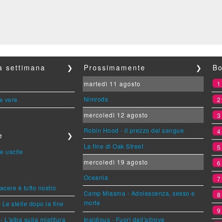
la settimana
❯
Prossimamente
❯
Bo
martedì 11 agosto
Nimrods
le vere
mercoledì 12 agosto
Robin Hood - Il prezzo del sangue
e
❯
La fine di Oak Street
e uscite
mercoledì 19 agosto
Oceania
piacere è tutto nostro
Camp Miasma - Adolescenza, sesso e
morte
 Le stelle dopo la fine
L'alba sulla mietitura
Insidious - Fuori dall'altrove