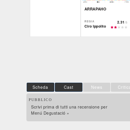
ARRAPAHO
REGIA
2.31
/5
Ciro Ippolito
Film&More
IBS
DVD
DVD
IBS
Feltrinelli
DVD
DVD
Scheda
Cast
News
Critic
PUBBLICO
Scrivi prima di tutti una recensione per
Menú Degustació »