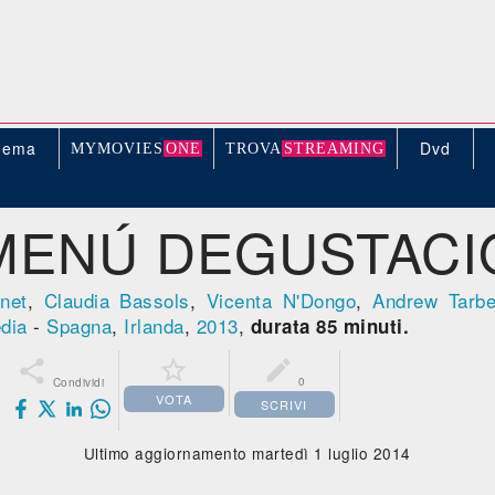
nema
Dvd
MYMOVIE
S
ONE
TROV
A
STREAMING
MENÚ DEGUSTACI
net
,
Claudia Bassols
,
Vicenta N'Dongo
,
Andrew Tarbe
dia
-
Spagna
,
Irlanda
,
2013
,
durata 85 minuti.



0
Condividi
VOTA
SCRIVI
Ultimo aggiornamento martedì 1 luglio 2014