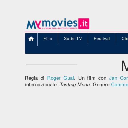

Film
Serie TV
Festival
Ci
Regia di
Roger Gual
. Un film con
Jan Cor
internazionale:
. Genere
Comme
Tasting Menu