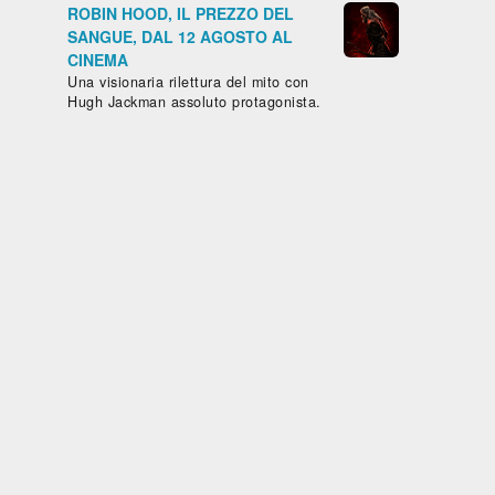
arda
Guarda
Guarda
Guarda
Guard
ROBIN HOOD, IL PREZZO DEL
bito
subito
subito
subito
subito
SANGUE, DAL 12 AGOSTO AL
CINEMA
Una visionaria rilettura del mito con
Hugh Jackman assoluto protagonista.