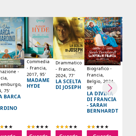
Commedia
Drammatico
Dram
- Francia,
Biografico -
- Francia,
- Bras
mazione -
2017, 95'
Francia,
2024, 77'
Messi
cia,
MADAME
LA SCELTA
Belgio, 2024,
Paesi 
semburgo,
HYDE
DI JOSEPH
98'
Cile, 
, 75'
LA DIVINA
A BARCA
85'
DI FRANCIA
IL
- SARAH
ARDINO
SENT
BERNHARDT
AZZ