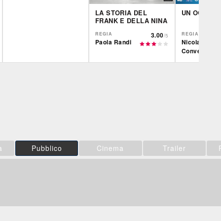
LA STORIA DEL
UN OGGI A
FRANK E DELLA NINA
REGIA
3.00
REGIA
/5
Paola Randi
Nicola
Conversa
Film&More
CG | tv
CG | tv
DVD
BR
DVD
IBS
IBS
IBS
DVD
DVD
Feltrinelli
Feltrinelli
Feltrinelli
DVD
DVD
a
Pubblico
Cinema
Trailer