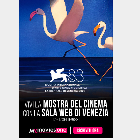
Fantascienza,
Commedia
Drammatico
Drammati
Drammatico,
- Francia,
- Marocco,
- Francia,
- Danimarca,
2024, 101'
2022, 122'
2023, 102'
LA
IL
MON
Islanda,
GAZZA
CAFTANO
CRIME - 
Norvegia,
LADRA
BLU
COLPEVO
2024, 100'
SONO IO
ETERNAL -
ODISSEA
matico
NEGLI
ile,
ABISSI
co,
Bassi,
2025,
IERO
URRO