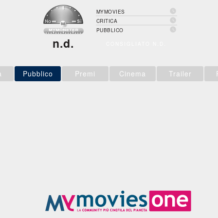

MYMOVIES

CRITICA

PUBBLICO
n.d.
CONSIGLIATO N.D.
a
Pubblico
Premi
Cinema
Trailer