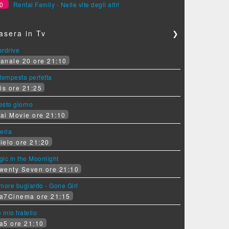
0
Rental Family - Nelle vite degli altri
asera in Tv
❯
erdrive
anale 20 ore 21:10
tempesta perfetta
is ore 21:25
sesto giorno
ai Movie ore 21:10
eria
ielo ore 21:20
ic in the Moonlight
wenty Seven ore 21:10
more bugiardo - Gone Girl
a7Cinema ore 21:15
e mio fratello
a5 ore 21:10