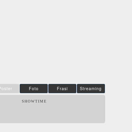
LLA VOLTA
2.62
/5
IBS
Film&More
DVD
DVD
DVD
Feltrinelli
IBS
DVD
DVD
DVD
Feltrinelli
DVD
DVD
Poster
Foto
Frasi
Streaming
SHOWTIME