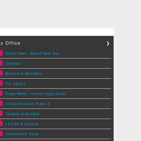
x Office
❯
1
Spider-Man - Brand New Day
2
Odissea
3
Minions & Monsters
4
Toy Story 5
5
Deep Water - Incubo dagli abissi
6
Il Diavolo veste Prada 2
7
Terapia di famiglia
8
Le città di pianura
9
Sentimental Value