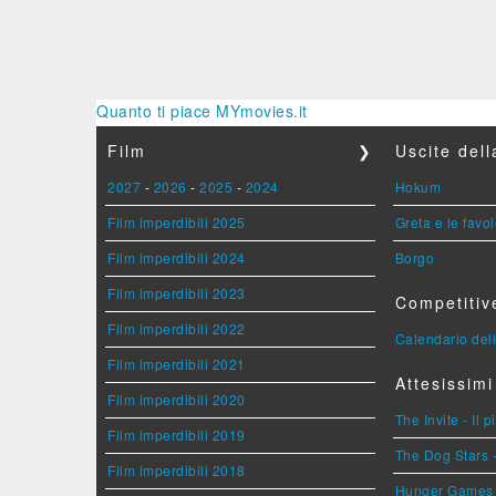
Quanto ti piace MYmovies.it
Film
❯
Uscite del
2027
-
2026
-
2025
-
2024
Hokum
Film imperdibili 2025
Greta e le favo
Film imperdibili 2024
Borgo
Film imperdibili 2023
Competitiv
Film imperdibili 2022
Calendario dell
Film imperdibili 2021
Attesissimi
Film imperdibili 2020
The Invite - Il 
Film imperdibili 2019
The Dog Stars -
Film imperdibili 2018
Hunger Games - 