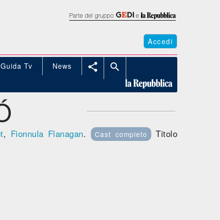
Accedi
Guida Tv
News


Ó
t
,
Fionnula Flanagan
.
Titolo
Cast completo