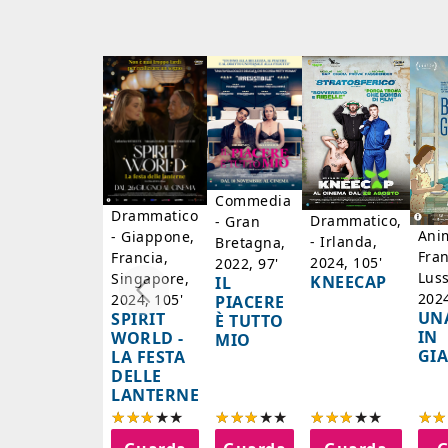
Commedia
Drammatico
Drammatico,
- Gran
Ani
- Giappone,
- Irlanda,
Bretagna,
Fran
Francia,
2024, 105'
2022, 97'
Lus
Singapore,
KNEECAP
IL
2024
2024, 105'
PIACERE
UN
SPIRIT
È TUTTO
IN
WORLD -
MIO
GI
LA FESTA
DELLE
LANTERNE