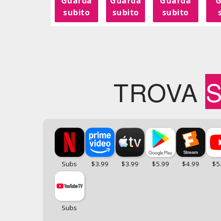
Guarda
Guarda
Guarda
G
subito
subito
subito
TROVA