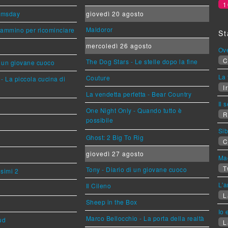
1
omsday
giovedì 20 agosto
Maldoror
cammino per ricominciare
St
mercoledì 26 agosto
Ov
C
The Dog Stars - Le stelle dopo la fine
i un giovane cuoco
La 
Couture
- La piccola cucina di
Ir
La vendetta perfetta - Bear Country
Il 
One Night Only - Quando tutto è
R
possibile
Sib
Ghost: 2 Big To Rig
C
giovedì 27 agosto
Mag
T
Tony - Diario di un giovane cuoco
esimi 2
L'a
Il Cileno
L
Sheep in the Box
Io 
Marco Bellocchio - La porta della realtà
ud
L