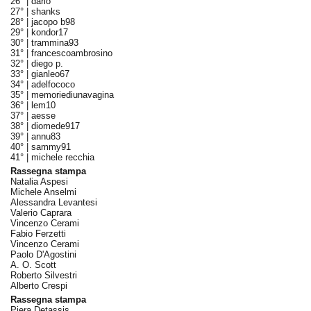
26° |
dario
27° |
shanks
28° |
jacopo b98
29° |
kondor17
30° |
trammina93
31° |
francescoambrosino
32° |
diego p.
33° |
gianleo67
34° |
adelfococo
35° |
memoriediunavagina
36° |
lem10
37° |
aesse
38° |
diomede917
39° |
annu83
40° |
sammy91
41° |
michele recchia
Rassegna stampa
Natalia Aspesi
Michele Anselmi
Alessandra Levantesi
Valerio Caprara
Vincenzo Cerami
Fabio Ferzetti
Vincenzo Cerami
Paolo D'Agostini
A. O. Scott
Roberto Silvestri
Alberto Crespi
Rassegna stampa
Piera Detassis