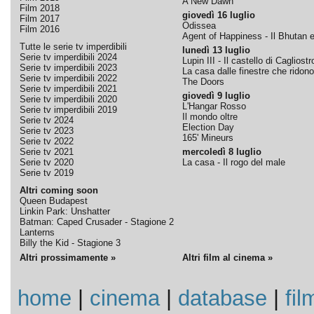
A New Dawn
Film 2018
giovedì 16 luglio
Film 2017
Odissea
Film 2016
Agent of Happiness - Il Bhutan e 
Tutte le serie tv imperdibili
lunedì 13 luglio
Serie tv imperdibili 2024
Lupin III - Il castello di Cagliostr
Serie tv imperdibili 2023
La casa dalle finestre che ridono
Serie tv imperdibili 2022
The Doors
Serie tv imperdibili 2021
giovedì 9 luglio
Serie tv imperdibili 2020
L'Hangar Rosso
Serie tv imperdibili 2019
Il mondo oltre
Serie tv 2024
Election Day
Serie tv 2023
165' Mineurs
Serie tv 2022
Serie tv 2021
mercoledì 8 luglio
Serie tv 2020
La casa - Il rogo del male
Serie tv 2019
Altri coming soon
Queen Budapest
Linkin Park: Unshatter
Batman: Caped Crusader - Stagione 2
Lanterns
Billy the Kid - Stagione 3
Altri prossimamente »
Altri film al cinema »
home
|
cinema
|
database
|
fil