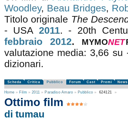
Woodley
,
Beau Bridges
,
Rob
Titolo originale
The Descend
- USA
2011
. - 20th Centu
febbraio 2012
.
MYMO
NE
T
valutazione media:
3,66
su
dizionari.
Scheda
Critica
Pubblico
Forum
Cast
Premi
News
Home
»
Film
»
2011
»
Paradiso Amaro
»
Pubblico
»
624121
»
Ottimo film
di tumau