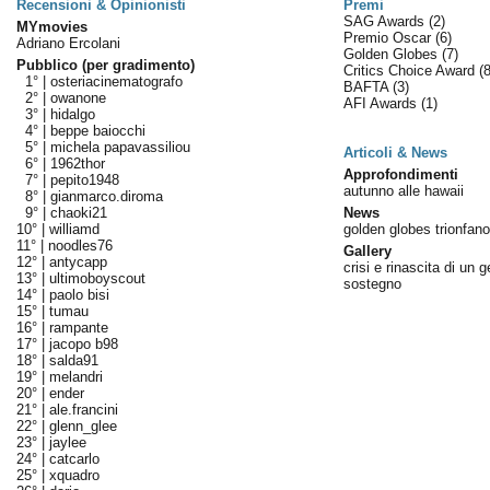
Recensioni & Opinionisti
Premi
SAG Awards
(2)
MYmovies
Premio Oscar
(6)
Adriano Ercolani
Golden Globes
(7)
Pubblico (per gradimento)
Critics Choice Award
(8
1° |
osteriacinematografo
BAFTA
(3)
2° |
owanone
AFI Awards
(1)
3° |
hidalgo
4° |
beppe baiocchi
5° |
michela papavassiliou
Articoli & News
6° |
1962thor
Approfondimenti
7° |
pepito1948
autunno alle hawaii
8° |
gianmarco.diroma
9° |
chaoki21
News
10° |
williamd
golden globes trionfano 
11° |
noodles76
Gallery
12° |
antycapp
crisi e rinascita di un g
13° |
ultimoboyscout
sostegno
14° |
paolo bisi
15° |
tumau
16° |
rampante
17° |
jacopo b98
18° |
salda91
19° |
melandri
20° |
ender
21° |
ale.francini
22° |
glenn_glee
23° |
jaylee
24° |
catcarlo
25° |
xquadro