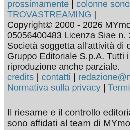
prossimamente
|
colonne sono
TROVASTREAMING
|
Copyright© 2000 - 2026 MYmov
05056400483 Licenza Siae n. 
Società soggetta all'attività d
Gruppo Editoriale S.p.A. Tutti i d
riproduzione anche parziale.
credits
|
contatti
|
redazione@m
Normativa sulla privacy
|
Termi
Il riesame e il controllo editor
sono affidati al team di MYmov