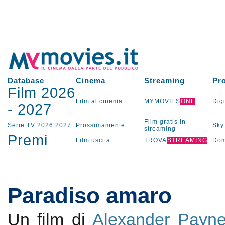
Database
Cinema
Streaming
Pr
Film 2026
Film al cinema
MYMOVIES
ONE
Digi
-
2027
Film gratis in
Serie TV
2026
2027
Prossimamente
Sky
streaming
Premi
Film uscita
TROVA
STREAMING
Dom
Paradiso amaro
Un film di
Alexander Payn