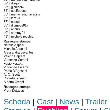
32° |
diego p.
33° |
gianleo67
34° |
adelfococo
35° |
memoriediunavagina
36° |
lem10
37° |
aesse
38° |
diomede917
39° |
annu83
40° |
sammy91
41° |
michele recchia
Rassegna stampa
Natalia Aspesi
Michele Anselmi
Alessandra Levantesi
Valerio Caprara
Vincenzo Cerami
Fabio Ferzetti
Vincenzo Cerami
Paolo D'Agostini
A. O. Scott
Roberto Silvestri
Alberto Crespi
Rassegna stampa
Piera Detassis
Scheda
|
Cast
|
News
|
Trailer