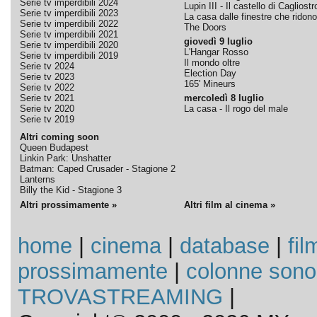
Serie tv imperdibili 2024
Lupin III - Il castello di Cagliostr
Serie tv imperdibili 2023
La casa dalle finestre che ridono
Serie tv imperdibili 2022
The Doors
Serie tv imperdibili 2021
giovedì 9 luglio
Serie tv imperdibili 2020
L'Hangar Rosso
Serie tv imperdibili 2019
Il mondo oltre
Serie tv 2024
Election Day
Serie tv 2023
165' Mineurs
Serie tv 2022
Serie tv 2021
mercoledì 8 luglio
Serie tv 2020
La casa - Il rogo del male
Serie tv 2019
Altri coming soon
Queen Budapest
Linkin Park: Unshatter
Batman: Caped Crusader - Stagione 2
Lanterns
Billy the Kid - Stagione 3
Altri prossimamente »
Altri film al cinema »
home
|
cinema
|
database
|
fil
prossimamente
|
colonne sono
TROVASTREAMING
|