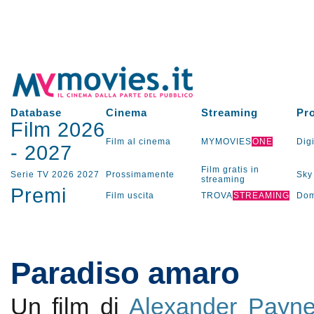
Database
Cinema
Streaming
Pr
Film 2026
Film al cinema
MYMOVIES
ONE
Digi
-
2027
Film gratis in
Serie TV
2026
2027
Prossimamente
Sky
streaming
Premi
Film uscita
TROVA
STREAMING
Dom
Paradiso amaro
Un film di
Alexander Payn