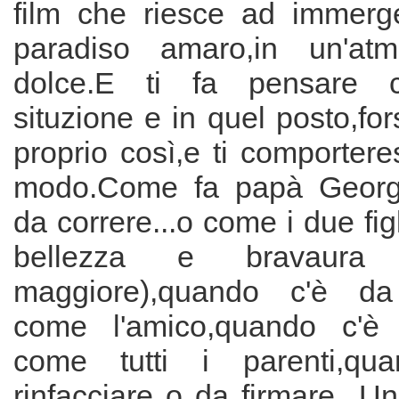
film che riesce ad immerge
paradiso amaro,in un'atm
dolce.E ti fa pensare c
situzione e in quel posto,fors
proprio così,e ti comporteres
modo.Come fa papà Georg
da correre...o come i due figl
bellezza e bravaura 
maggiore),quando c'è da 
come l'amico,quando c'è d
come tutti i parenti,qu
rinfacciare o da firmare...U