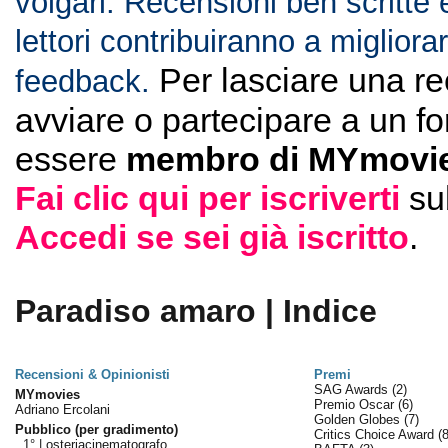
volgari. Recensioni ben scritte 
lettori contribuiranno a migliorar
Per lasciare una r
feedback.
avviare o partecipare a un f
essere
membro di MYmovie
Fai clic qui per iscriverti
su
Accedi se sei già iscritto
.
Paradiso amaro | Indice
Recensioni & Opinionisti
Premi
SAG Awards
(2)
MYmovies
Premio Oscar
(6)
Adriano Ercolani
Golden Globes
(7)
Pubblico (per gradimento)
Critics Choice Award
(8
1° |
osteriacinematografo