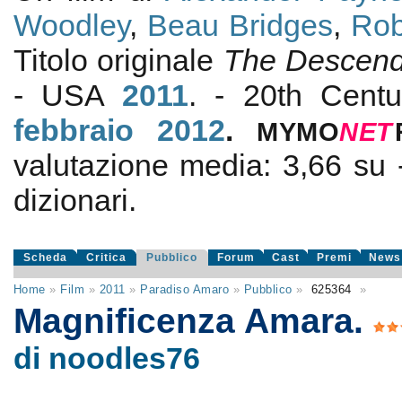
Woodley
,
Beau Bridges
,
Rob
Titolo originale
The Descend
- USA
2011
. - 20th Centu
febbraio 2012
.
MYMO
NE
T
valutazione media:
3,66
su
dizionari.
Scheda
Critica
Pubblico
Forum
Cast
Premi
News
Home
»
Film
»
2011
»
Paradiso Amaro
»
Pubblico
»
625364
»
Magnificenza Amara.
di noodles76