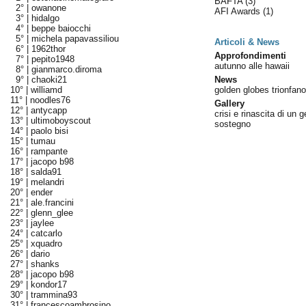
BAFTA
(3)
2° |
owanone
AFI Awards
(1)
3° |
hidalgo
4° |
beppe baiocchi
5° |
michela papavassiliou
Articoli & News
6° |
1962thor
Approfondimenti
7° |
pepito1948
autunno alle hawaii
8° |
gianmarco.diroma
9° |
chaoki21
News
10° |
williamd
golden globes trionfano 
11° |
noodles76
Gallery
12° |
antycapp
crisi e rinascita di un g
13° |
ultimoboyscout
sostegno
14° |
paolo bisi
15° |
tumau
16° |
rampante
17° |
jacopo b98
18° |
salda91
19° |
melandri
20° |
ender
21° |
ale.francini
22° |
glenn_glee
23° |
jaylee
24° |
catcarlo
25° |
xquadro
26° |
dario
27° |
shanks
28° |
jacopo b98
29° |
kondor17
30° |
trammina93
31° |
francescoambrosino