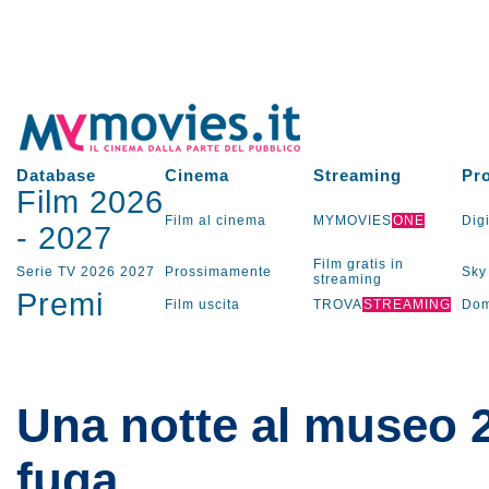
Database
Cinema
Streaming
Pr
Film 2026
Film al cinema
MYMOVIES
ONE
Digi
-
2027
Film gratis in
Serie TV
2026
2027
Prossimamente
Sky
streaming
Premi
Film uscita
TROVA
STREAMING
Dom
Una notte al museo 2
fuga