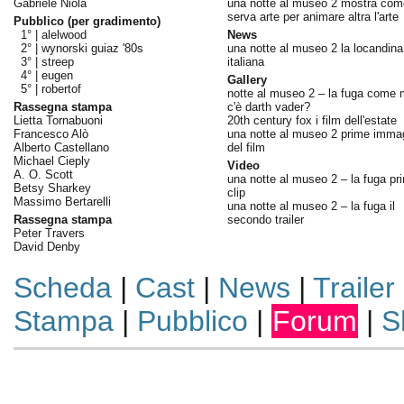
Gabriele Niola
una notte al museo 2 mostra com
serva arte per animare altra l'arte
Pubblico (per gradimento)
1° |
alelwood
News
2° |
wynorski guiaz '80s
una notte al museo 2 la locandina
3° |
streep
italiana
4° |
eugen
Gallery
5° |
robertof
notte al museo 2 – la fuga come 
Rassegna stampa
c'è darth vader?
Lietta Tornabuoni
20th century fox i film dell'estate
Francesco Alò
una notte al museo 2 prime immag
Alberto Castellano
del film
Michael Cieply
Video
A. O. Scott
una notte al museo 2 – la fuga pr
Betsy Sharkey
clip
Massimo Bertarelli
una notte al museo 2 – la fuga il
Rassegna stampa
secondo trailer
Peter Travers
David Denby
Scheda
|
Cast
|
News
|
Trailer
Stampa
|
Pubblico
|
Forum
|
S