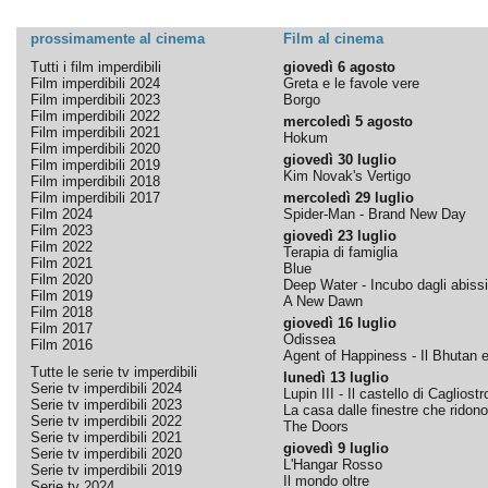
prossimamente al cinema
Film al cinema
Tutti i film imperdibili
giovedì 6 agosto
Film imperdibili 2024
Greta e le favole vere
Film imperdibili 2023
Borgo
Film imperdibili 2022
mercoledì 5 agosto
Film imperdibili 2021
Hokum
Film imperdibili 2020
giovedì 30 luglio
Film imperdibili 2019
Kim Novak's Vertigo
Film imperdibili 2018
Film imperdibili 2017
mercoledì 29 luglio
Film 2024
Spider-Man - Brand New Day
Film 2023
giovedì 23 luglio
Film 2022
Terapia di famiglia
Film 2021
Blue
Film 2020
Deep Water - Incubo dagli abissi
Film 2019
A New Dawn
Film 2018
giovedì 16 luglio
Film 2017
Odissea
Film 2016
Agent of Happiness - Il Bhutan e 
Tutte le serie tv imperdibili
lunedì 13 luglio
Serie tv imperdibili 2024
Lupin III - Il castello di Cagliostr
Serie tv imperdibili 2023
La casa dalle finestre che ridono
Serie tv imperdibili 2022
The Doors
Serie tv imperdibili 2021
giovedì 9 luglio
Serie tv imperdibili 2020
L'Hangar Rosso
Serie tv imperdibili 2019
Il mondo oltre
Serie tv 2024