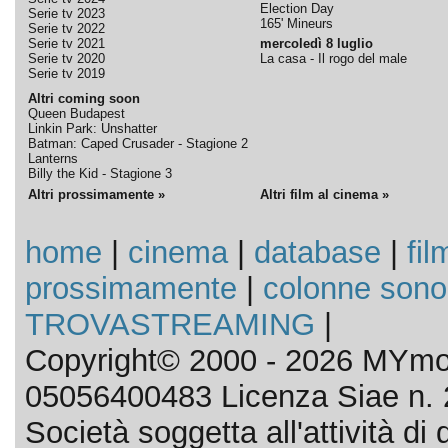
Election Day
Serie tv 2023
165' Mineurs
Serie tv 2022
Serie tv 2021
mercoledì 8 luglio
Serie tv 2020
La casa - Il rogo del male
Serie tv 2019
Altri coming soon
Queen Budapest
Linkin Park: Unshatter
Batman: Caped Crusader - Stagione 2
Lanterns
Billy the Kid - Stagione 3
Altri prossimamente »
Altri film al cinema »
home
|
cinema
|
database
|
fil
prossimamente
|
colonne sono
TROVASTREAMING
|
Copyright© 2000 - 2026 MYmov
05056400483 Licenza Siae n. 
Società soggetta all'attività d