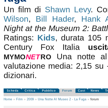
Un film di
Shawn Levy
. C
Wilson
,
Bill Hader
,
Hank A
Night at the Museum 2: Batt
Ratings:
Kids
, durata 105
Century Fox Italia
usc
Una notte a
MYMO
NE
T
RO
valutazione media:
2,15
su
dizionari.
Scheda
Critica
Pubblico
Forum
Cast
News
T
Home
»
Film
»
2009
»
Una Notte Al Museo 2 - La Fuga
»
forum