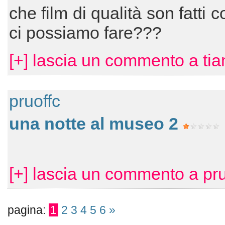
che film di qualità son fatti c
ci possiamo fare???
[+] lascia un commento a tia
pruoffc
una notte al museo 2
[+] lascia un commento a pru
pagina:
1
2
3
4
5
6
»