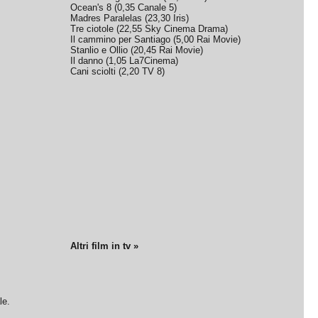
Ocean's 8
(
0,35
Canale 5
)
Madres Paralelas
(
23,30
Iris
)
Tre ciotole
(
22,55
Sky Cinema Drama
)
Il cammino per Santiago
(
5,00
Rai Movie
)
Stanlio e Ollio
(
20,45
Rai Movie
)
Il danno
(
1,05
La7Cinema
)
Cani sciolti
(
2,20
TV 8
)
Altri film in tv »
le.