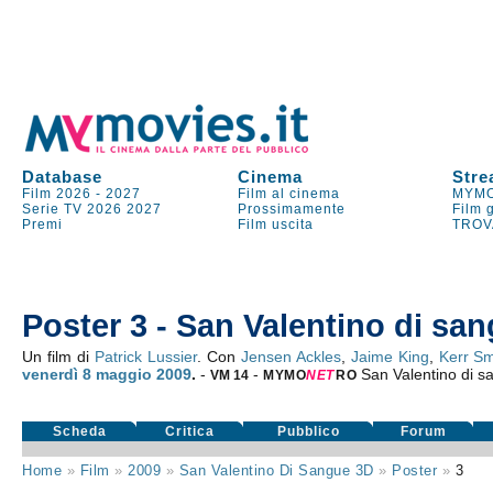
Database
Cinema
Stre
Film 2026
-
2027
Film al cinema
MYMO
Serie TV
2026
2027
Prossimamente
Film 
Premi
Film uscita
TROV
Poster 3 - San Valentino di sa
Un film di
Patrick Lussier
. Con
Jensen Ackles
,
Jaime King
,
Kerr Sm
venerdì 8
maggio 2009
.
-
-
San Valentino di 
VM 14
MYMO
NE
T
RO
Scheda
Critica
Pubblico
Forum
Home
»
Film
»
2009
»
San Valentino Di Sangue 3D
»
Poster
»
3