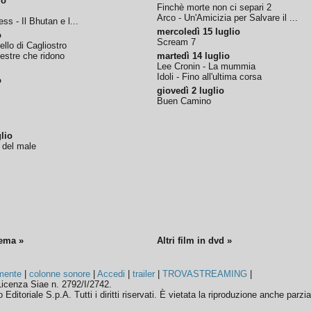
io
Finchè morte non ci separi 2
Arco - Un'Amicizia per Salvare il ...
ss - Il Bhutan e l...
mercoledì 15 luglio
o
Scream 7
tello di Cagliostro
nestre che ridono
martedì 14 luglio
Lee Cronin - La mummia
Idoli - Fino all'ultima corsa
o
giovedì 2 luglio
Buen Camino
lio
o del male
nema »
Altri film in dvd »
mente
|
colonne sonore
|
Accedi
|
trailer
|
TROVASTREAMING
|
icenza Siae n. 2792/I/2742.
ditoriale S.p.A. Tutti i diritti riservati. È vietata la riproduzione anche parzia