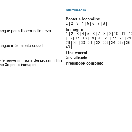
Multimedia
i
Poster e locandine
1
|
2
|
3
|
4
|
5
|
6
|
7
|
8
|
Immagini
angue porta l'horror nella terza
1
|
2
|
3
|
4
|
5
|
6
|
7
|
8
|
9
|
10
|
11
|
1
|
16
|
17
|
18
|
19
|
20
|
21
|
22
|
23
|
24
28
|
29
|
30
|
31
|
32
|
33
|
34
|
35
|
36
sangue in 3d niente sequel
40
|
Link esterni
Sito ufficiale
te le nuove immagini dei prossimi film
Pressbook completo
ine 3d prime immagini