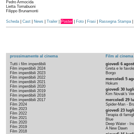
Pedro Armocida
Lietta Tornabuoni
Filippo Brunamonti
Scheda
|
Cast
|
News
|
Trailer
|
Poster
|
Foto
|
Frasi
|
Rassegna Stampa
prossimamente al cinema
Film al cinema
Tutti i film imperdibili
giovedì 6 agos
Film imperdibili 2024
Greta e le favol
Film imperdibili 2023
Borgo
Film imperdibili 2022
mercoledì 5 ag
Film imperdibili 2021
Hokum
Film imperdibili 2020
giovedì 30 lugl
Film imperdibili 2019
Kim Novak's Ver
Film imperdibili 2018
Film imperdibili 2017
mercoledì 29 lu
Film 2024
Spider-Man - B
Film 2023
giovedì 23 lugl
Film 2022
Terapia di famigl
Film 2021
Blue
Film 2020
Deep Water - Inc
Film 2019
A New Dawn
Film 2018