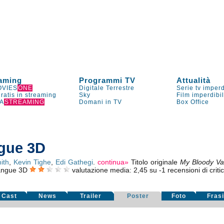
aming
Programmi TV
Attualità
VIES
ONE
Digitale Terrestre
Serie tv imperd
gratis in streaming
Sky
Film imperdibi
A
STREAMING
Domani in TV
Box Office
ngue 3D
ith
,
Kevin Tighe
,
Edi Gathegi
.
continua»
Titolo originale
My Bloody Va
sangue 3D
valutazione media:
2,45
su
-1
recensioni di criti
Cast
News
Trailer
Poster
Foto
Fras