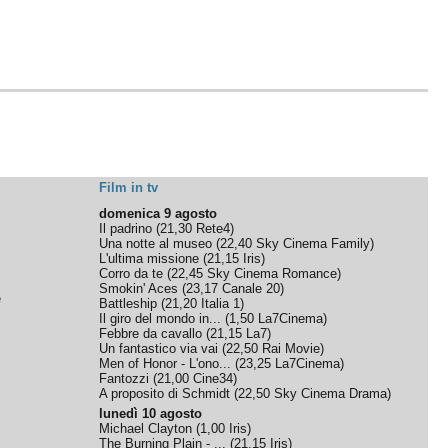
Film in tv
domenica 9 agosto
Il padrino
(
21,30
Rete4
)
Una notte al museo
(
22,40
Sky Cinema Family
)
L'ultima missione
(
21,15
Iris
)
Corro da te
(
22,45
Sky Cinema Romance
)
Smokin' Aces
(
23,17
Canale 20
)
e
Battleship
(
21,20
Italia 1
)
Il giro del mondo in...
(
1,50
La7Cinema
)
Febbre da cavallo
(
21,15
La7
)
Un fantastico via vai
(
22,50
Rai Movie
)
Men of Honor - L'ono...
(
23,25
La7Cinema
)
Fantozzi
(
21,00
Cine34
)
A proposito di Schmidt
(
22,50
Sky Cinema Drama
)
lunedì 10 agosto
Michael Clayton
(
1,00
Iris
)
The Burning Plain - ...
(
21,15
Iris
)