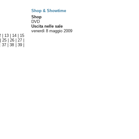
Shop & Showtime
Shop
DVD
Uscita nelle sale
venerdì 8
maggio 2009
2
|
13
|
14
|
15
|
25
|
26
|
27
|
|
37
|
38
|
39
|