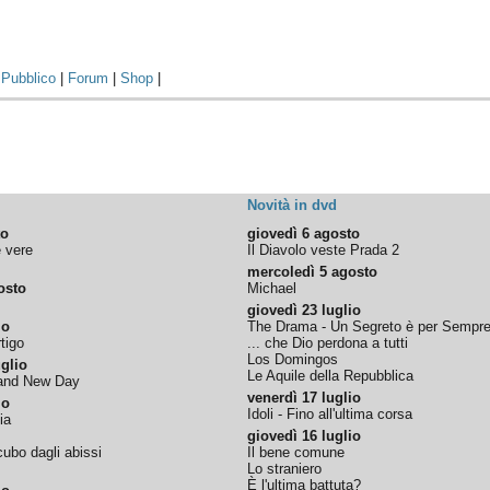
|
Pubblico
|
Forum
|
Shop
|
Novità in dvd
to
giovedì 6 agosto
e vere
Il Diavolo veste Prada 2
mercoledì 5 agosto
osto
Michael
giovedì 23 luglio
io
The Drama - Un Segreto è per Sempr
tigo
... che Dio perdona a tutti
Los Domingos
glio
Le Aquile della Repubblica
rand New Day
venerdì 17 luglio
io
Idoli - Fino all'ultima corsa
ia
giovedì 16 luglio
ubo dagli abissi
Il bene comune
Lo straniero
È l'ultima battuta?