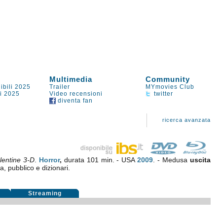
Multimedia
Community
ibili 2025
Trailer
MYmovies Club
li 2025
Video recensioni
twitter
diventa fan
ricerca avanzata
lentine 3-D
.
Horror
,
durata 101 min. - USA
2009
. - Medusa
uscita
ca, pubblico e dizionari.
i
Streaming