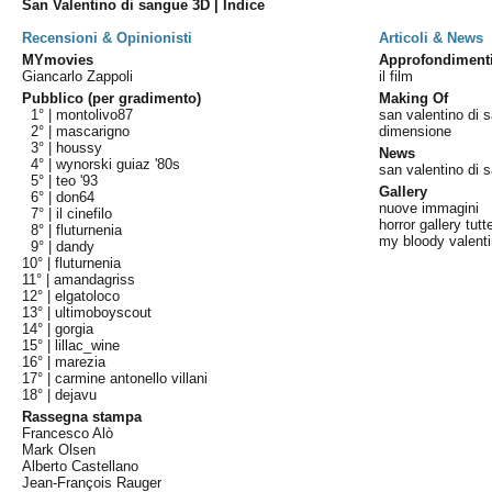
San Valentino di sangue 3D | Indice
Recensioni & Opinionisti
Articoli & News
MYmovies
Approfondiment
Giancarlo Zappoli
il film
Pubblico (per gradimento)
Making Of
1° |
montolivo87
san valentino di s
2° |
mascarigno
dimensione
3° |
houssy
News
4° |
wynorski guiaz '80s
san valentino di 
5° |
teo '93
Gallery
6° |
don64
nuove immagini
7° |
il cinefilo
horror gallery tut
8° |
fluturnenia
my bloody valent
9° |
dandy
10° |
fluturnenia
11° |
amandagriss
12° |
elgatoloco
13° |
ultimoboyscout
14° |
gorgia
15° |
lillac_wine
16° |
marezia
17° |
carmine antonello villani
18° |
dejavu
Rassegna stampa
Francesco Alò
Mark Olsen
Alberto Castellano
Jean-François Rauger