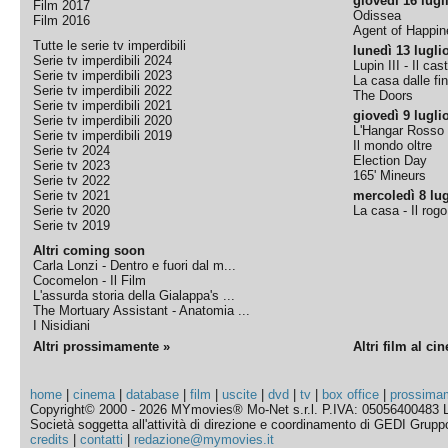
giovedì 16 lugl
Film 2017
Odissea
Film 2016
Agent of Happine
Tutte le serie tv imperdibili
lunedì 13 lugli
Serie tv imperdibili 2024
Lupin III - Il cas
Serie tv imperdibili 2023
La casa dalle fi
Serie tv imperdibili 2022
The Doors
Serie tv imperdibili 2021
giovedì 9 lugli
Serie tv imperdibili 2020
L'Hangar Rosso
Serie tv imperdibili 2019
Il mondo oltre
Serie tv 2024
Election Day
Serie tv 2023
165' Mineurs
Serie tv 2022
Serie tv 2021
mercoledì 8 lug
Serie tv 2020
La casa - Il rog
Serie tv 2019
Altri coming soon
Carla Lonzi - Dentro e fuori dal m...
Cocomelon - Il Film
L'assurda storia della Gialappa's ...
The Mortuary Assistant - Anatomia ...
I Nisidiani
Altri prossimamente »
Altri film al ci
home
|
cinema
|
database
|
film
|
uscite
|
dvd
|
tv
|
box office
|
prossima
Copyright© 2000 - 2026 MYmovies® Mo-Net s.r.l. P.IVA: 05056400483 L
Società soggetta all'attività di direzione e coordinamento di GEDI Gruppo E
credits
|
contatti
|
redazione@mymovies.it