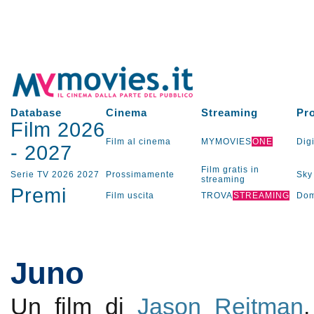
Database
Cinema
Streaming
Pr
Film 2026
Film al cinema
MYMOVIES
ONE
Digi
-
2027
Film gratis in
Serie TV
2026
2027
Prossimamente
Sky
streaming
Premi
Film uscita
TROVA
STREAMING
Dom
Juno
Un film di
Jason Reitman