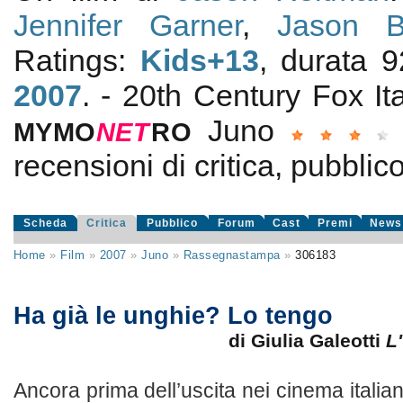
Jennifer Garner
,
Jason B
Ratings:
Kids+13
, durata 
2007
. - 20th Century Fox It
Juno
MYMO
NE
T
RO
recensioni di critica, pubblico
Scheda
Critica
Pubblico
Forum
Cast
Premi
News
Home
»
Film
»
2007
»
Juno
»
Rassegnastampa
»
306183
Ha già le unghie? Lo tengo
di Giulia Galeotti
L
Ancora prima dell’uscita nei cinema italiani