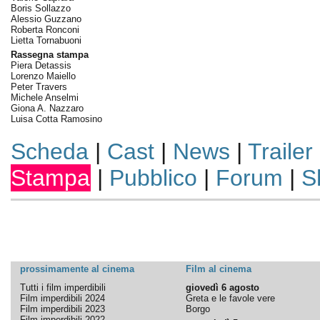
Boris Sollazzo
Alessio Guzzano
Roberta Ronconi
Lietta Tornabuoni
Rassegna stampa
Piera Detassis
Lorenzo Maiello
Peter Travers
Michele Anselmi
Giona A. Nazzaro
Luisa Cotta Ramosino
Scheda
|
Cast
|
News
|
Trailer
Stampa
|
Pubblico
|
Forum
|
S
prossimamente al cinema
Film al cinema
Tutti i film imperdibili
giovedì 6 agosto
Film imperdibili 2024
Greta e le favole vere
Film imperdibili 2023
Borgo
Film imperdibili 2022