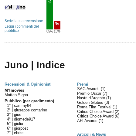
Sì
Scrivi la tua recensione
No
Leggi i commenti del
pubblico
85%
15%
Juno | Indice
Recensioni & Opinionisti
Premi
SAG Awards
(1)
MYmovies
Premio Oscar
(7)
Matteo Signa
Nastri d'Argento
(1)
Pubblico (per gradimento)
Golden Globes
(3)
1° |
sammy84
Roma Film Festival
(1)
2° |
giuseppe contarino
Critics Choice Award
(2)
3° |
gius
Critics Choice Award
(6)
4° |
diomede917
AFI Awards
(1)
5° |
giulia
6° |
giorpost
7° |
chriss
Articoli & News