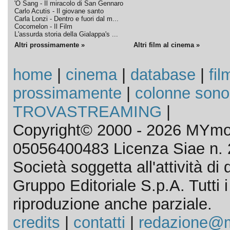
'O Sang - Il miracolo di San Gennaro
Carlo Acutis - Il giovane santo
Carla Lonzi - Dentro e fuori dal m...
Cocomelon - Il Film
L'assurda storia della Gialappa's ...
Altri prossimamente »
Altri film al cinema »
home
|
cinema
|
database
|
fil
prossimamente
|
colonne sono
TROVASTREAMING
|
Copyright© 2000 - 2026 MYmov
05056400483 Licenza Siae n. 
Società soggetta all'attività d
Gruppo Editoriale S.p.A. Tutti i d
riproduzione anche parziale.
credits
|
contatti
|
redazione@m