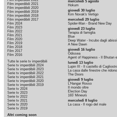
mercoledì 5 agosto
Film imperdibili 2021
Hokum
Film imperdibili 2020
giovedì 30 luglio
Film imperdibili 2019
Kim Novak's Vertigo
Film imperdibili 2018
Film imperdibili 2017
mercoledì 29 luglio
Film 2024
Spider-Man - Brand New Day
Film 2023
giovedì 23 luglio
Film 2022
Terapia di famiglia
Film 2021
Blue
Film 2020
Deep Water - Incubo dagli abissi
Film 2019
A New Dawn
Film 2018
giovedì 16 luglio
Film 2017
Odissea
Film 2016
Agent of Happiness - Il Bhutan e 
Tutte le serie tv imperdibili
lunedì 13 luglio
Serie tv imperdibili 2024
Lupin III - Il castello di Cagliostr
Serie tv imperdibili 2023
La casa dalle finestre che ridono
Serie tv imperdibili 2022
The Doors
Serie tv imperdibili 2021
giovedì 9 luglio
Serie tv imperdibili 2020
L'Hangar Rosso
Serie tv imperdibili 2019
Il mondo oltre
Serie tv 2024
Election Day
Serie tv 2023
165' Mineurs
Serie tv 2022
Serie tv 2021
mercoledì 8 luglio
Serie tv 2020
La casa - Il rogo del male
Serie tv 2019
Altri coming soon