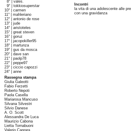
8° |
vales.
Incontri
9° |
tokkiosuperstar
la vita di una adolescente alle pr
10° |
carmen
con una gravidanza
11° |
mahleriano
12° |
antonio de rose
13° |
jude
14° |
aristoteles
15° |
great steven
16° |
goruz
17° |
jacopokiller95
18° |
martunza
19° |
gus da mosca
20° |
dave san
21° |
paolp78
22° |
peppe97
23° |
ciccio capozzi
24° |
anne
Rassegna stampa
Giulia Galeotti
Fabio Ferzetti
Roberto Nepoti
Paola Casella
Mariarosa Mancuso
Silvana Silvestri
Silvio Danese
A. O. Scott
Alessandra De Luca
Maurizio Cabona
Lietta Tornabuoni
Valerio Caprara