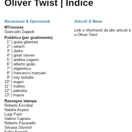
Oliver Twist | Indice
Recensioni & Opinionisti
Articoli & News
MYmovies
Link e riferimenti da altri articoli 
Giancarlo Zappoli
a Oliver Twist
Pubblico (per gradimento)
1° |
giulia gibertoni
2° |
weach
3° |
darko
4° |
great steven
5° |
andrea zagano
6° |
alberto godio
7° |
elgatoloco
8° |
francesco marziani
9° |
toty bottalla
10° |
eugen
11° |
matteo
12° |
paleutta
13° |
maura
Rassegna stampa
Roberto Escobar
Natalia Aspesi
Luigi Paini
Valerio Caprara
Roberto Pavanello
Silvana Silvestri
Fabio Ferzetti