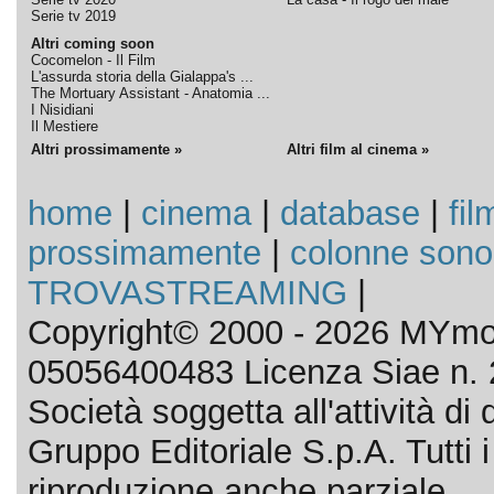
Serie tv 2019
Altri coming soon
Cocomelon - Il Film
L'assurda storia della Gialappa's ...
The Mortuary Assistant - Anatomia ...
I Nisidiani
Il Mestiere
Altri prossimamente »
Altri film al cinema »
home
|
cinema
|
database
|
fil
prossimamente
|
colonne sono
TROVASTREAMING
|
Copyright© 2000 - 2026 MYmov
05056400483 Licenza Siae n. 
Società soggetta all'attività d
Gruppo Editoriale S.p.A. Tutti i d
riproduzione anche parziale.