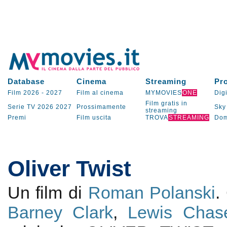
Database
Cinema
Streaming
Pr
Film 2026
-
2027
Film al cinema
MYMOVIES
ONE
Digi
Film gratis in
Serie TV
2026
2027
Prossimamente
Sky
streaming
Premi
Film uscita
TROVA
STREAMING
Dom
Oliver Twist
Un film di
Roman Polanski
.
Barney Clark
,
Lewis Chas