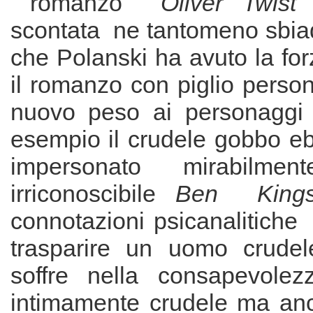
romanzo
Oliver Twis
scontata ne tantomeno sbiadi
che Polanski ha avuto la forz
il romanzo con piglio perso
nuovo peso ai personaggi
esempio il crudele gobbo
impersonato mirabilm
irriconoscibile
Ben Kings
connotazioni psicanalitich
trasparire un uomo crude
soffre nella consapevolez
intimamente crudele ma anc