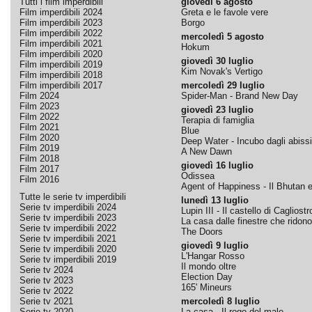
Tutti i film imperdibili
giovedì 6 agosto
Film imperdibili 2024
Greta e le favole vere
Film imperdibili 2023
Borgo
Film imperdibili 2022
mercoledì 5 agosto
Film imperdibili 2021
Hokum
Film imperdibili 2020
giovedì 30 luglio
Film imperdibili 2019
Kim Novak's Vertigo
Film imperdibili 2018
Film imperdibili 2017
mercoledì 29 luglio
Film 2024
Spider-Man - Brand New Day
Film 2023
giovedì 23 luglio
Film 2022
Terapia di famiglia
Film 2021
Blue
Film 2020
Deep Water - Incubo dagli abissi
Film 2019
A New Dawn
Film 2018
giovedì 16 luglio
Film 2017
Odissea
Film 2016
Agent of Happiness - Il Bhutan e 
Tutte le serie tv imperdibili
lunedì 13 luglio
Serie tv imperdibili 2024
Lupin III - Il castello di Cagliostr
Serie tv imperdibili 2023
La casa dalle finestre che ridono
Serie tv imperdibili 2022
The Doors
Serie tv imperdibili 2021
giovedì 9 luglio
Serie tv imperdibili 2020
L'Hangar Rosso
Serie tv imperdibili 2019
Il mondo oltre
Serie tv 2024
Election Day
Serie tv 2023
165' Mineurs
Serie tv 2022
Serie tv 2021
mercoledì 8 luglio
Serie tv 2020
La casa - Il rogo del male