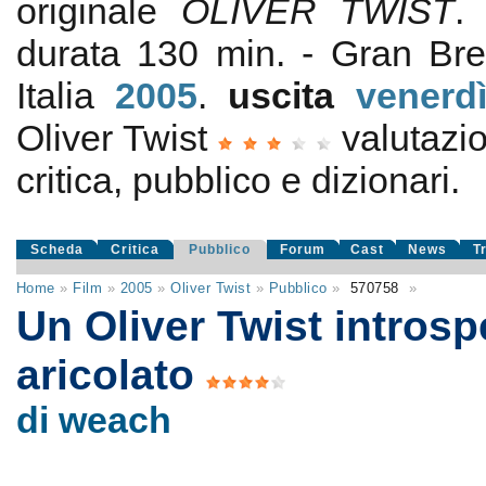
originale
OLIVER TWIST
durata 130 min. - Gran Bre
Italia
2005
.
uscita
venerd
Oliver Twist
valutazi
critica, pubblico e dizionari.
Scheda
Critica
Pubblico
Forum
Cast
News
T
Home
»
Film
»
2005
»
Oliver Twist
»
Pubblico
»
570758
»
Un Oliver Twist introsp
aricolato
di weach