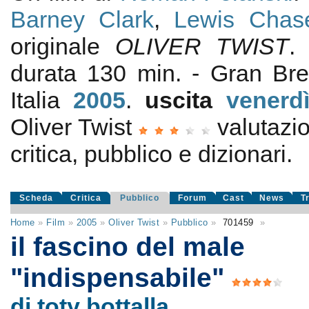
Barney Clark
,
Lewis Chas
originale
OLIVER TWIST
durata 130 min. - Gran Bre
Italia
2005
.
uscita
venerd
Oliver Twist
valutazi
critica, pubblico e dizionari.
Scheda
Critica
Pubblico
Forum
Cast
News
T
Home
»
Film
»
2005
»
Oliver Twist
»
Pubblico
»
701459
»
il fascino del male
"indispensabile"
di toty bottalla