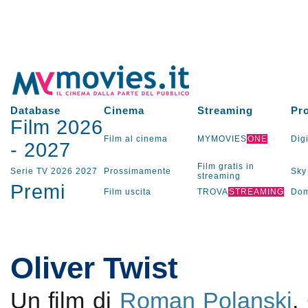
Database
Cinema
Streaming
Pr
Film 2026
Film al cinema
MYMOVIES
ONE
Digi
-
2027
Film gratis in
Serie TV
2026
2027
Prossimamente
Sky
streaming
Premi
Film uscita
TROVA
STREAMING
Dom
Oliver Twist
Un film di
Roman Polanski
.