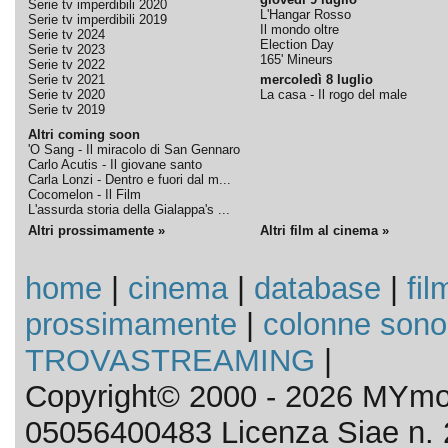
Serie tv imperdibili 2020
L'Hangar Rosso
Serie tv imperdibili 2019
Il mondo oltre
Serie tv 2024
Election Day
Serie tv 2023
165' Mineurs
Serie tv 2022
Serie tv 2021
mercoledì 8 luglio
Serie tv 2020
La casa - Il rogo del male
Serie tv 2019
Altri coming soon
'O Sang - Il miracolo di San Gennaro
Carlo Acutis - Il giovane santo
Carla Lonzi - Dentro e fuori dal m...
Cocomelon - Il Film
L'assurda storia della Gialappa's ...
Altri prossimamente »
Altri film al cinema »
home
|
cinema
|
database
|
fil
prossimamente
|
colonne sono
TROVASTREAMING
|
Copyright© 2000 - 2026 MYmov
05056400483 Licenza Siae n. 