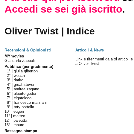
Accedi se sei già iscritto
.
Oliver Twist | Indice
Recensioni & Opinionisti
Articoli & News
MYmovies
Link e riferimenti da altri articoli 
Giancarlo Zappoli
a Oliver Twist
Pubblico (per gradimento)
1° |
giulia gibertoni
2° |
weach
3° |
darko
4° |
great steven
5° |
andrea zagano
6° |
alberto godio
7° |
elgatoloco
8° |
francesco marziani
9° |
toty bottalla
10° |
eugen
11° |
matteo
12° |
paleutta
13° |
maura
Rassegna stampa