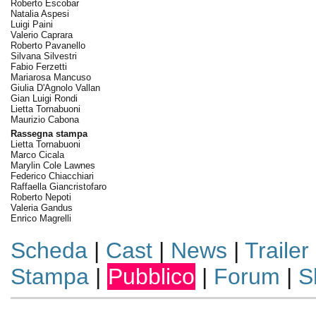
Roberto Escobar
Natalia Aspesi
Luigi Paini
Valerio Caprara
Roberto Pavanello
Silvana Silvestri
Fabio Ferzetti
Mariarosa Mancuso
Giulia D'Agnolo Vallan
Gian Luigi Rondi
Lietta Tornabuoni
Maurizio Cabona
Rassegna stampa
Lietta Tornabuoni
Marco Cicala
Marylin Cole Lawnes
Federico Chiacchiari
Raffaella Giancristofaro
Roberto Nepoti
Valeria Gandus
Enrico Magrelli
Scheda
|
Cast
|
News
|
Trailer
Stampa
|
Pubblico
|
Forum
|
S