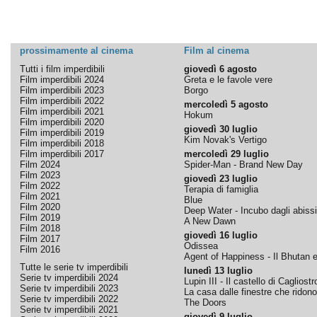
prossimamente al cinema
Film al cinema
Tutti i film imperdibili
giovedì 6 agosto
Film imperdibili 2024
Greta e le favole vere
Film imperdibili 2023
Borgo
Film imperdibili 2022
mercoledì 5 agosto
Film imperdibili 2021
Hokum
Film imperdibili 2020
giovedì 30 luglio
Film imperdibili 2019
Kim Novak's Vertigo
Film imperdibili 2018
Film imperdibili 2017
mercoledì 29 luglio
Film 2024
Spider-Man - Brand New Day
Film 2023
giovedì 23 luglio
Film 2022
Terapia di famiglia
Film 2021
Blue
Film 2020
Deep Water - Incubo dagli abissi
Film 2019
A New Dawn
Film 2018
giovedì 16 luglio
Film 2017
Odissea
Film 2016
Agent of Happiness - Il Bhutan e 
Tutte le serie tv imperdibili
lunedì 13 luglio
Serie tv imperdibili 2024
Lupin III - Il castello di Cagliostr
Serie tv imperdibili 2023
La casa dalle finestre che ridono
Serie tv imperdibili 2022
The Doors
Serie tv imperdibili 2021
giovedì 9 luglio