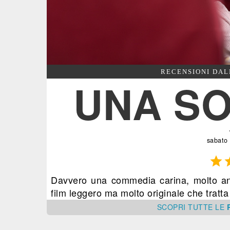
RECENSIONI DAL
UNA S
sabato

Davvero una commedia carina, molto anni
film leggero ma molto originale che tratt
SCOPRI
TUTTE
LE