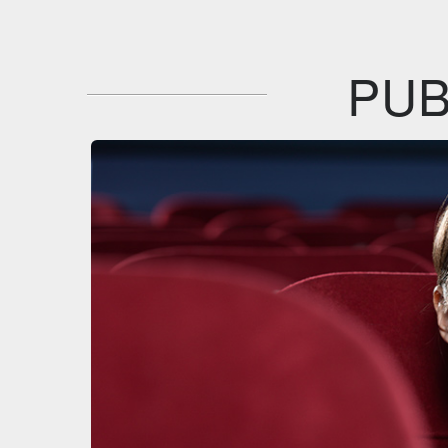
IBS
Film&More
DVD
DVD
Feltrinelli
IBS
DVD
DVD
PUB