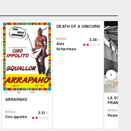
DEATH OF A UNICORN
REGIA
2.28
/5
Alex
Scharfman
LA STORIA
ARRAPAHO
FRANK E D
REGIA
REGIA
2.31
/5
Paola Randi
Ciro Ippolito