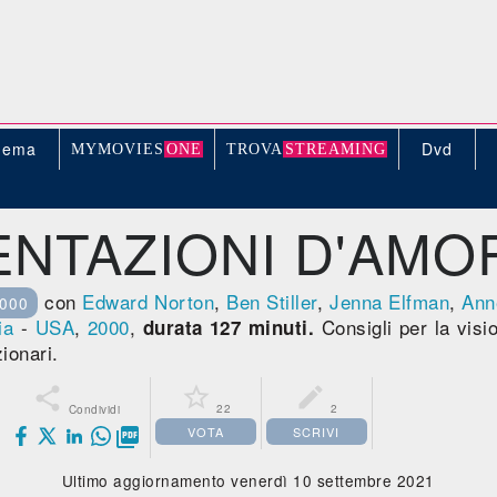
nema
Dvd
MYMOVIE
S
ONE
TROV
A
STREAMING
ENTAZIONI D'AMO
con
Edward Norton
,
Ben Stiller
,
Jenna Elfman
,
Ann
2000
ia
-
USA
,
2000
,
Consigli per la visi
durata 127 minuti.
ionari.



22
2
Condividi
VOTA
SCRIVI

Ultimo aggiornamento venerdì 10 settembre 2021