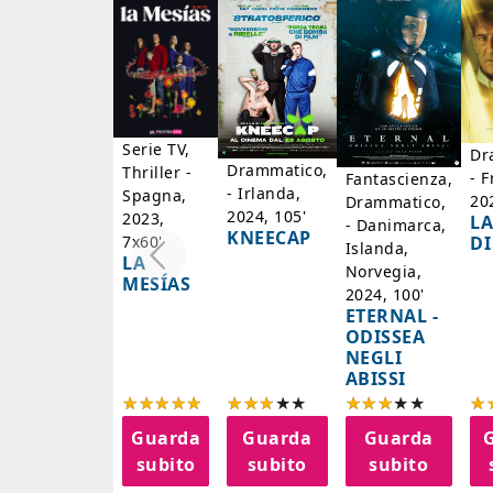
Serie TV,
Dr
Drammatico,
Thriller -
- F
Fantascienza,
- Irlanda,
Spagna,
20
Drammatico,
2024, 105'
2023,
LA
- Danimarca,
KNEECAP
DI
7x60'
Islanda,
LA
Norvegia,
MESÍAS
2024, 100'
ETERNAL -
ODISSEA
NEGLI
ABISSI
Guarda
Guarda
Guarda
subito
subito
subito