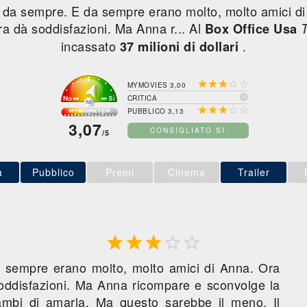
 da sempre. E da sempre erano molto, molto amici di
ra dà soddisfazioni. Ma Anna r... Al
Box Office Usa
incassato
.
37 milioni di dollari





MYMOVIES 3,00

CRITICA





PUBBLICO 3,13
3,07
CONSIGLIATO SÌ
/5
a
Pubblico
Premi
Cinema
Trailer





 sempre erano molto, molto amici di Anna. Ora
soddisfazioni. Ma Anna ricompare e sconvolge la
ambi di amarla. Ma questo sarebbe il meno. Il