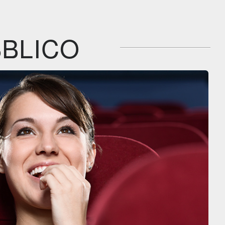
IBS
Film&More
CG | tv
DVD
DVD
BR
Feltrinelli
IBS
IBS
DVD
DVD
BLICO
Feltrinelli
Feltrinelli
DVD