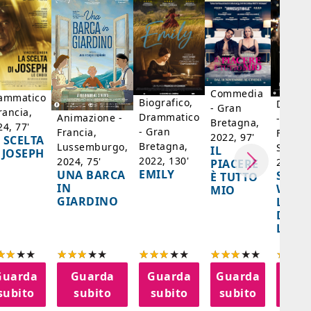
Commedia
ammatico
Biografico,
Dramm
- Gran
rancia,
Drammatico
Animazione -
- Giap
Bretagna,
24, 77'
- Gran
Francia,
Francia
2022, 97'
 SCELTA
Bretagna,
Lussemburgo,
Singap
IL
 JOSEPH
2022, 130'
2024, 75'
2024, 
PIACERE
EMILY
UNA BARCA
SPIRI
È TUTTO
IN
WORL
MIO
GIARDINO
LA FE
DELL
LANT
Guarda
Guarda
Guarda
Guarda
Gua
subito
subito
subito
subito
sub