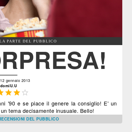
LA PARTE DEL PUBBLICO
ORPRESA!
 12 gennaio 2013
domiU.U




 '90 e se piace il genere la consiglio! E' un
a un tema decisamente inusuale. Bello!
RECENSIONI DEL PUBBLICO