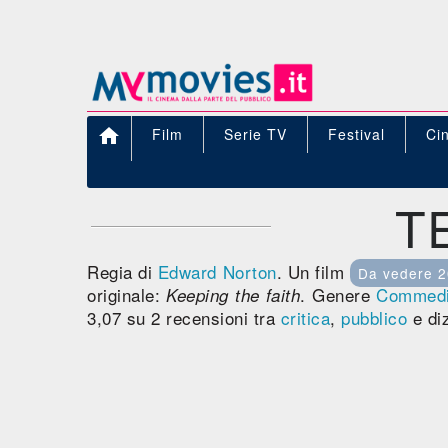

Film
Serie TV
Festival
Ci
T
Regia di
Edward Norton
. Un film
Da vedere 
originale:
. Genere
Commed
Keeping the faith
3,07 su 2 recensioni tra
critica
,
pubblico
e diz