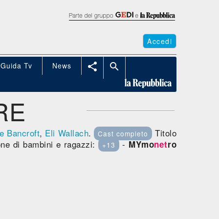
Accedi
Guida Tv
News


RE
e Bancroft
,
Eli Wallach
.
Titolo
Cast completo
one di bambini e ragazzi:
-
MYmo
net
ro
+13