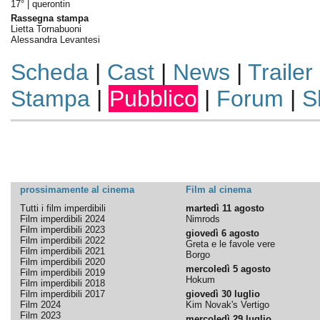
17° |
querontin
Rassegna stampa
Lietta Tornabuoni
Alessandra Levantesi
Scheda
|
Cast
|
News
|
Trailer
Stampa
|
Pubblico
|
Forum
|
S
prossimamente al cinema
Film al cinema
Tutti i film imperdibili
martedì 11 agosto
Film imperdibili 2024
Nimrods
Film imperdibili 2023
giovedì 6 agosto
Film imperdibili 2022
Greta e le favole vere
Film imperdibili 2021
Borgo
Film imperdibili 2020
mercoledì 5 agosto
Film imperdibili 2019
Hokum
Film imperdibili 2018
Film imperdibili 2017
giovedì 30 luglio
Film 2024
Kim Novak's Vertigo
Film 2023
mercoledì 29 luglio