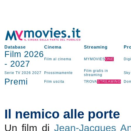
Database
Cinema
Streaming
Pr
Film 2026
Film al cinema
MYMOVIES
ONE
Digi
-
2027
Film gratis in
Serie TV
2026
2027
Prossimamente
Sky
streaming
Premi
Film uscita
TROVA
STREAMING
Dom
Il nemico alle porte
Un film di
Jean-Jacques A