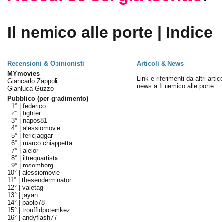
Il nemico alle porte | Indice
Recensioni & Opinionisti
Articoli & News
MYmovies
Link e riferimenti da altri artico
Giancarlo Zappoli
news a Il nemico alle porte
Gianluca Guzzo
Pubblico (per gradimento)
1° |
federico
2° |
fighter
3° |
napos81
4° |
alessiomovie
5° |
fericjaggar
6° |
marco chiappetta
7° |
alelor
8° |
iltrequartista
9° |
rosemberg
10° |
alessiomovie
11° |
thesenderminator
12° |
valetag
13° |
jayan
14° |
paolp78
15° |
trouffldpotemkez
16° |
andyflash77