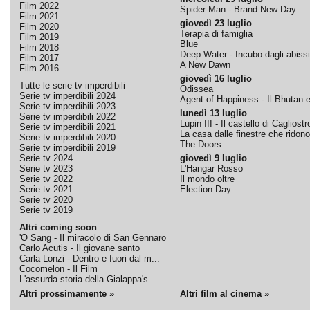
Film 2022
Spider-Man - Brand New Day
Film 2021
giovedì 23 luglio
Film 2020
Terapia di famiglia
Film 2019
Blue
Film 2018
Deep Water - Incubo dagli abissi
Film 2017
A New Dawn
Film 2016
giovedì 16 luglio
Tutte le serie tv imperdibili
Odissea
Serie tv imperdibili 2024
Agent of Happiness - Il Bhutan e 
Serie tv imperdibili 2023
lunedì 13 luglio
Serie tv imperdibili 2022
Lupin III - Il castello di Cagliostr
Serie tv imperdibili 2021
La casa dalle finestre che ridono
Serie tv imperdibili 2020
The Doors
Serie tv imperdibili 2019
Serie tv 2024
giovedì 9 luglio
Serie tv 2023
L'Hangar Rosso
Serie tv 2022
Il mondo oltre
Serie tv 2021
Election Day
Serie tv 2020
Serie tv 2019
Altri coming soon
'O Sang - Il miracolo di San Gennaro
Carlo Acutis - Il giovane santo
Carla Lonzi - Dentro e fuori dal m...
Cocomelon - Il Film
L'assurda storia della Gialappa's ...
Altri prossimamente »
Altri film al cinema »