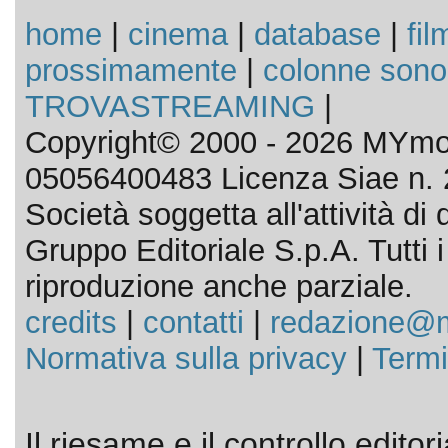
home
|
cinema
|
database
|
fil
prossimamente
|
colonne sono
TROVASTREAMING
|
Copyright© 2000 - 2026 MYmov
05056400483 Licenza Siae n. 
Società soggetta all'attività d
Gruppo Editoriale S.p.A. Tutti i d
riproduzione anche parziale.
credits
|
contatti
|
redazione@m
Normativa sulla privacy
|
Termi
Il riesame e il controllo editor