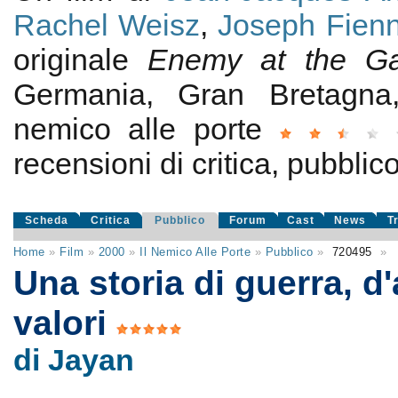
Rachel Weisz
,
Joseph Fien
originale
Enemy at the Ga
Germania, Gran Bretagna
nemico alle porte
recensioni di critica, pubblico
Scheda
Critica
Pubblico
Forum
Cast
News
T
Home
»
Film
»
2000
»
Il Nemico Alle Porte
»
Pubblico
»
720495
»
Una storia di guerra, d
valori
di Jayan