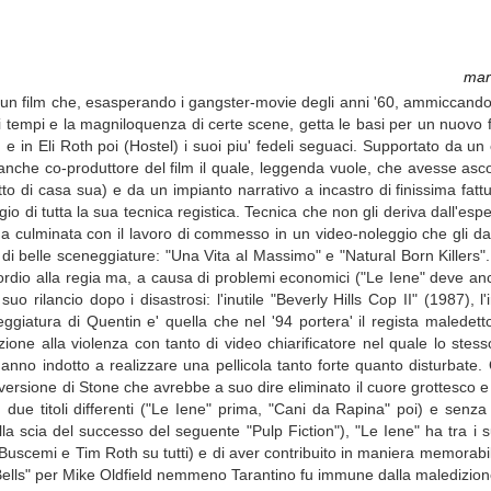
mar
un film che, esasperando i gangster-movie degli anni '60, ammiccando a
i tempi e la magniloquenza di certe scene, getta le basi per un nuovo 
 in Eli Roth poi (Hostel) i suoi piu' fedeli seguaci. Supportato da un 
anche co-produttore del film il quale, leggenda vuole, che avesse ascolt
letto di casa sua) e da un impianto narrativo a incastro di finissima fat
o di tutta la sua tecnica registica. Tecnica che non gli deriva dall'es
 culminata con il lavoro di commesso in un video-noleggio che gli dara'
o di belle sceneggiature: "Una Vita al Massimo" e "Natural Born Killers
sordio alla regia ma, a causa di problemi economici ("Le Iene" deve an
uo rilancio dopo i disastrosi: l'inutile "Beverly Hills Cop II" (1987), l
ggiatura di Quentin e' quella che nel '94 portera' il regista maledet
ione alla violenza con tanto di video chiarificatore nel quale lo stess
hanno indotto a realizzare una pellicola tanto forte quanto disturbate. 
versione di Stone che avrebbe a suo dire eliminato il cuore grottesco e d
 due titoli differenti ("Le Iene" prima, "Cani da Rapina" poi) e senz
lla scia del successo del seguente "Pulp Fiction"), "Le Iene" ha tra i su
 Buscemi e Tim Roth su tutti) e di aver contribuito in maniera memorabile
Bells" per Mike Oldfield nemmeno Tarantino fu immune dalla maledizion