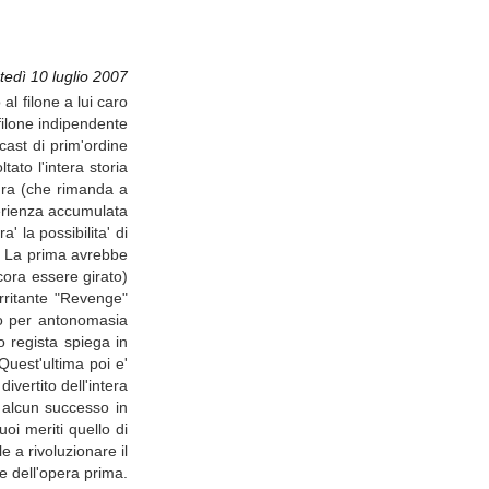
tedì 10 luglio 2007
l filone a lui caro
filone indipendente
cast di prim'ordine
ato l'intera storia
tura (che rimanda a
perienza accumulata
 la possibilita' di
". La prima avrebbe
cora essere girato)
'irritante "Revenge"
to per antonomasia
o regista spiega in
Quest'ultima poi e'
ivertito dell'intera
a alcun successo in
oi meriti quello di
 a rivoluzionare il
e dell'opera prima.