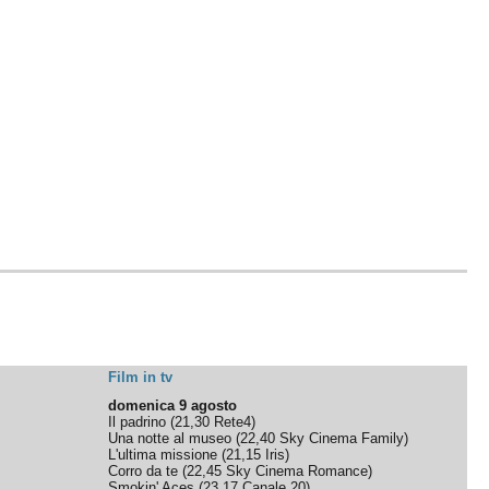
Film in tv
domenica 9 agosto
Il padrino
(
21,30
Rete4
)
Una notte al museo
(
22,40
Sky Cinema Family
)
L'ultima missione
(
21,15
Iris
)
Corro da te
(
22,45
Sky Cinema Romance
)
Smokin' Aces
(
23,17
Canale 20
)