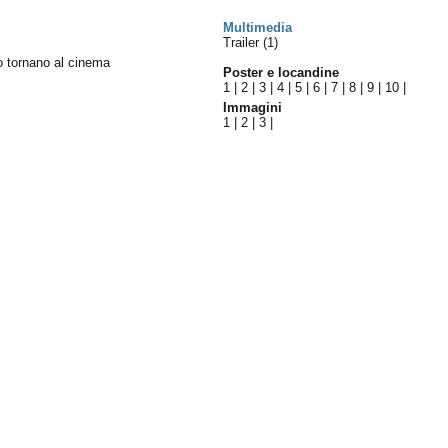
Multimedia
Trailer (1)
no tornano al cinema
Poster e locandine
1
|
2
|
3
|
4
|
5
|
6
|
7
|
8
|
9
|
10
|
Immagini
1
|
2
|
3
|