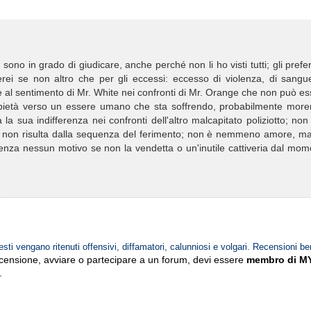
 sono in grado di giudicare, anche perché non li ho visti tutti; gli prefe
rei se non altro che per gli eccessi: eccesso di violenza, di sangue
are al sentimento di Mr. White nei confronti di Mr. Orange che non può e
 pietà verso un essere umano che sta soffrendo, probabilmente more
a sua indifferenza nei confronti dell'altro malcapitato poliziotto; non
osì non risulta dalla sequenza del ferimento; non è nemmeno amore, ma
nza nessun motivo se non la vendetta o un'inutile cattiveria dal mom
esti vengano ritenuti offensivi, diffamatori, calunniosi e volgari. Recensioni be
ecensione, avviare o partecipare a un forum, devi essere
membro di M
.