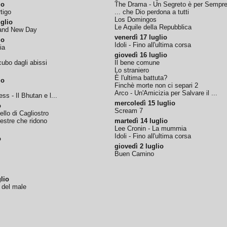
io
The Drama - Un Segreto è per Sempr
tigo
... che Dio perdona a tutti
Los Domingos
glio
Le Aquile della Repubblica
rand New Day
venerdì 17 luglio
io
Idoli - Fino all'ultima corsa
ia
giovedì 16 luglio
ubo dagli abissi
Il bene comune
Lo straniero
È l'ultima battuta?
io
Finchè morte non ci separi 2
Arco - Un'Amicizia per Salvare il ...
ss - Il Bhutan e l...
mercoledì 15 luglio
o
Scream 7
tello di Cagliostro
nestre che ridono
martedì 14 luglio
Lee Cronin - La mummia
Idoli - Fino all'ultima corsa
o
giovedì 2 luglio
Buen Camino
lio
o del male