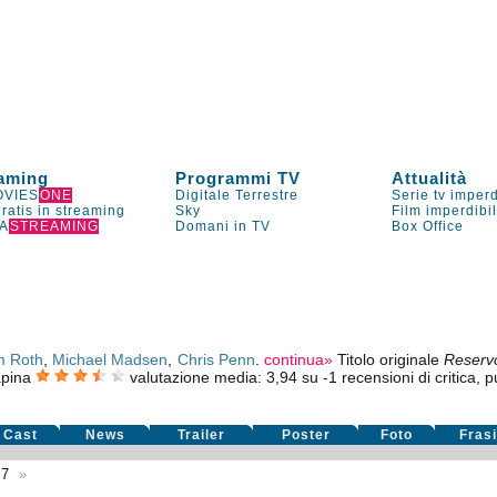
aming
Programmi TV
Attualità
VIES
ONE
Digitale Terrestre
Serie tv imperd
gratis in streaming
Sky
Film imperdibi
A
STREAMING
Domani in TV
Box Office
m Roth
,
Michael Madsen
,
Chris Penn
.
continua»
Titolo originale
Reserv
apina
valutazione media:
3,94
su
-1
recensioni di critica, p
Cast
News
Trailer
Poster
Foto
Fras
97
»