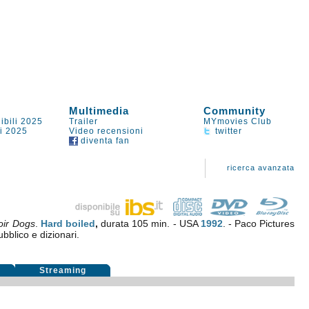
Multimedia
Community
ibili 2025
Trailer
MYmovies Club
li 2025
Video recensioni
twitter
diventa fan
ricerca avanzata
oir Dogs
.
Hard boiled
,
durata 105 min. - USA
1992
. - Paco Pictures
ubblico e dizionari.
i
Streaming