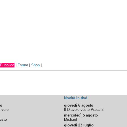
Pubblico
|
Forum
|
Shop
|
Novità in dvd
to
giovedì 6 agosto
e vere
Il Diavolo veste Prada 2
mercoledì 5 agosto
osto
Michael
giovedì 23 luglio