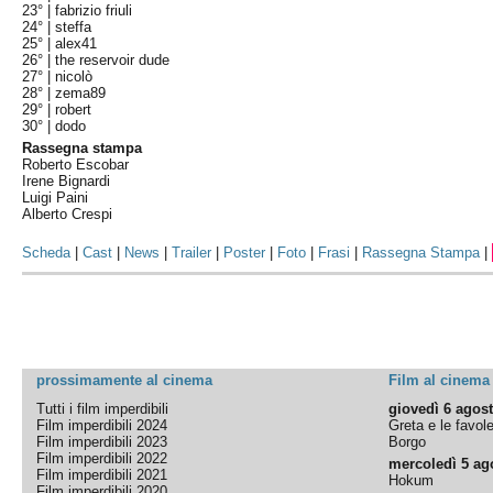
23° |
fabrizio friuli
24° |
steffa
25° |
alex41
26° |
the reservoir dude
27° |
nicolò
28° |
zema89
29° |
robert
30° |
dodo
Rassegna stampa
Roberto Escobar
Irene Bignardi
Luigi Paini
Alberto Crespi
Scheda
|
Cast
|
News
|
Trailer
|
Poster
|
Foto
|
Frasi
|
Rassegna Stampa
|
prossimamente al cinema
Film al cinema
Tutti i film imperdibili
giovedì 6 agos
Film imperdibili 2024
Greta e le favol
Film imperdibili 2023
Borgo
Film imperdibili 2022
mercoledì 5 ag
Film imperdibili 2021
Hokum
Film imperdibili 2020