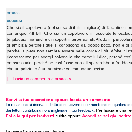
arnaco
eccessi
Che sia il capolavoro (nel senso di il film migliore) di Tarantino non
comunque Kill Bill. Che sia un capolavoro in assoluto lo esclude
turpiloquio, ma anche di rapporti interpersonali. Alludo in particol
di amicizia perché i due si conoscono da troppo poco, non è di
perché la pietà non sembra essere nelle corde di Mr. White, vista l
riconoscenza per avergli salvato la vita come lui dice, perché c
omosessuale, perché se così fosse non gli sparerebbe a freddo se
che un poliziotto è un nemico e va comunque ucciso.
[+] lascia un commento a arnaco »
Scrivi la tua recensione oppure lascia un commento
La redazione si riserva il diritto di rimuovere i commenti inseriti qualora qu
Per lasciare una r
dai lettori contribuiranno a migliorare il tuo feedback.
Fai clic qui per iscriverti
subito oppure
Accedi se sei già iscritto
Le iene - Cani da rapina | Indice