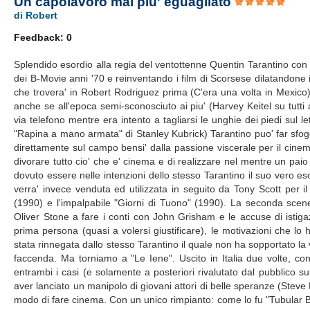
Un capolavoro mai piu' eguagliato
di Robert
Feedback: 0
Splendido esordio alla regia del ventottenne Quentin Tarantino con 
dei B-Movie anni '70 e reinventando i film di Scorsese dilatandone 
che trovera' in Robert Rodriguez prima (C'era una volta in Mexico) e
anche se all'epoca semi-sconosciuto ai piu' (Harvey Keitel su tutti 
via telefono mentre era intento a tagliarsi le unghie dei piedi sul 
"Rapina a mano armata" di Stanley Kubrick) Tarantino puo' far sfoggi
direttamente sul campo bensi' dalla passione viscerale per il cinema
divorare tutto cio' che e' cinema e di realizzare nel mentre un pai
dovuto essere nelle intenzioni dello stesso Tarantino il suo vero e
verra' invece venduta ed utilizzata in seguito da Tony Scott per il s
(1990) e l'impalpabile "Giorni di Tuono" (1990). La seconda scene
Oliver Stone a fare i conti con John Grisham e le accuse di istigaz
prima persona (quasi a volersi giustificare), le motivazioni che lo 
stata rinnegata dallo stesso Tarantino il quale non ha sopportato la 
faccenda. Ma torniamo a "Le Iene". Uscito in Italia due volte, con
entrambi i casi (e solamente a posteriori rivalutato dal pubblico su
aver lanciato un manipolo di giovani attori di belle speranze (Steve
modo di fare cinema. Con un unico rimpianto: come lo fu "Tubular 