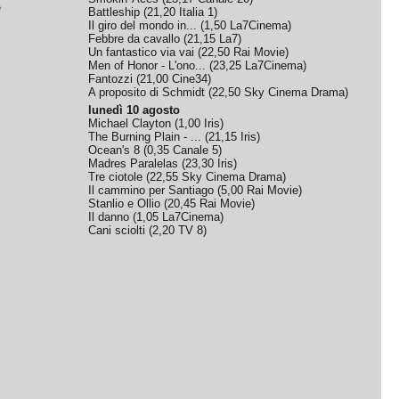
e
Battleship
(
21,20
Italia 1
)
Il giro del mondo in...
(
1,50
La7Cinema
)
Febbre da cavallo
(
21,15
La7
)
Un fantastico via vai
(
22,50
Rai Movie
)
Men of Honor - L'ono...
(
23,25
La7Cinema
)
Fantozzi
(
21,00
Cine34
)
A proposito di Schmidt
(
22,50
Sky Cinema Drama
)
lunedì 10 agosto
Michael Clayton
(
1,00
Iris
)
The Burning Plain - ...
(
21,15
Iris
)
Ocean's 8
(
0,35
Canale 5
)
Madres Paralelas
(
23,30
Iris
)
Tre ciotole
(
22,55
Sky Cinema Drama
)
Il cammino per Santiago
(
5,00
Rai Movie
)
Stanlio e Ollio
(
20,45
Rai Movie
)
Il danno
(
1,05
La7Cinema
)
Cani sciolti
(
2,20
TV 8
)