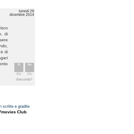
lunedì 29
dicembre 2014
risco
, di
ssere
ndo,
 è di
gari
ento
Sì
No
0%
0%
d'accordo?
n scritte e gradite
Ymovies Club
.