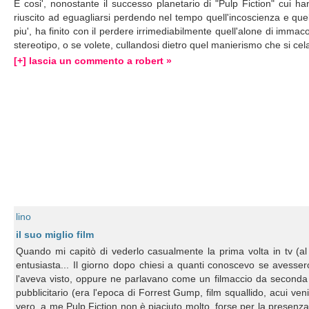
E cosi', nonostante il successo planetario di "Pulp Fiction" cui ha
riuscito ad eguagliarsi perdendo nel tempo quell'incoscienza e quel
piu', ha finito con il perdere irrimediabilmente quell'alone di imma
stereotipo, o se volete, cullandosi dietro quel manierismo che si cela
[+] lascia un commento a robert »
lino
il suo miglio film
Quando mi capitò di vederlo casualmente la prima volta in tv (al
entusiasta... Il giorno dopo chiesi a quanti conoscevo se avesse
l'aveva visto, oppure ne parlavano come un filmaccio da seconda s
pubblicitario (era l'epoca di Forrest Gump, film squallido, acui ven
vero, a me Pulp Fiction non è piaciuto molto, forse per la presenza