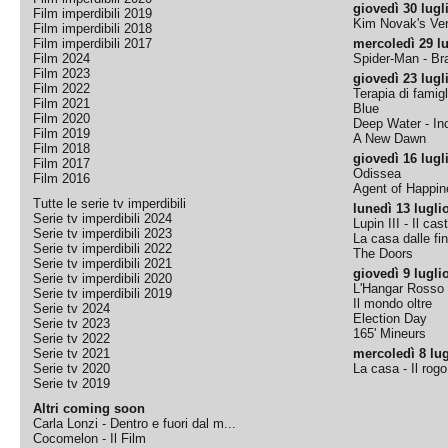
giovedì 30 lugl
Film imperdibili 2019
Kim Novak's Ver
Film imperdibili 2018
Film imperdibili 2017
mercoledì 29 lu
Film 2024
Spider-Man - B
Film 2023
giovedì 23 lugl
Film 2022
Terapia di famigl
Film 2021
Blue
Film 2020
Deep Water - Inc
Film 2019
A New Dawn
Film 2018
giovedì 16 lugl
Film 2017
Odissea
Film 2016
Agent of Happine
Tutte le serie tv imperdibili
lunedì 13 lugli
Serie tv imperdibili 2024
Lupin III - Il cas
Serie tv imperdibili 2023
La casa dalle fi
Serie tv imperdibili 2022
The Doors
Serie tv imperdibili 2021
giovedì 9 lugli
Serie tv imperdibili 2020
L'Hangar Rosso
Serie tv imperdibili 2019
Il mondo oltre
Serie tv 2024
Election Day
Serie tv 2023
165' Mineurs
Serie tv 2022
Serie tv 2021
mercoledì 8 lug
Serie tv 2020
La casa - Il rog
Serie tv 2019
Altri coming soon
Carla Lonzi - Dentro e fuori dal m...
Cocomelon - Il Film