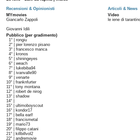
Recensioni & Opinionisti
Articoli & News
MYmovies
Video
Giancarlo Zappoli
le iene di taranti
Giovanni Idili
Pubblico (per gradimento)
1° |
rongiu
2° |
pier lorenzo pisano
3° |
francesco manca
4° |
kronos
5° |
shiningeyes
6° |
weach
7° |
lukebiba94
8° |
ivanvalle90
9° |
venarte
10° |
franknfurter
11° |
tony montana
12° |
robert de nirog
13° |
shadow
14° |
15° |
ultimoboyscout
16° |
kondor17
17° |
bella earl!
18° |
francismetal
19° |
mario73
20° |
filippo catani
21° |
killbillvol2
22° |
andremovie