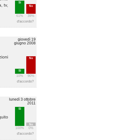
Sì
, tv,
No
61%
39%
d'accordo?
giovedì 19
giugno 2008
zioni
No
Sì
10%
90%
d'accordo?
lunedì 3 ottobre
2011
Sì
guito
No
100%
0%
d'accordo?