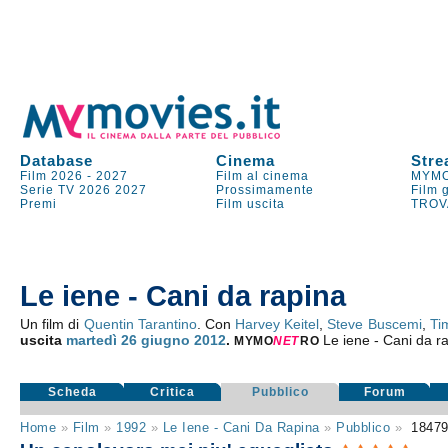
Database
Cinema
Stre
Film 2026
-
2027
Film al cinema
MYMO
Serie TV
2026
2027
Prossimamente
Film 
Premi
Film uscita
TROV
Le iene - Cani da rapina
Un film di
Quentin Tarantino
. Con
Harvey Keitel
,
Steve Buscemi
,
Ti
uscita
martedì 26
giugno 2012
.
Le iene - Cani da r
MYMO
NE
T
RO
Scheda
Critica
Pubblico
Forum
Home
»
Film
»
1992
»
Le Iene - Cani Da Rapina
»
Pubblico
»
1847