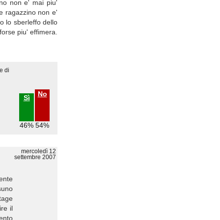
ino non e' mai piu'
he ragazzino non e'
 lo sberleffo dello
forse piu' effimera.
e di
No
Sì
46%
54%
mercoledì 12
settembre 2007
ente
suno
ttage
re il
tento