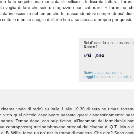
nno fatto seguito una manciata di pellicole di discreta fattura, Tarant
la voglia di fare che solo un ragazzino puo' catturare. E Tarantino, c
colata incoscienza del tempo che fu, nascondendosi sempre di piu' dietro
 sotto le mentite spoglie dell'arte fine a se stessa e proprio per questo 
Sei d'accordo con la recension
Robert?
Scrivi la tua recensione
Leggi i commenti del pubblico
 cinema vado di rado) su Italia 1 alle 10.30 di sera ne rimasi fortem
ro visto quel piccolo capolavoro passato quasi clandestinamente: nes
erata. Tempo dopo, con pulp fiction, all'indomani del formidabile ba
iva contrapposto) tutti sembravano stregati dal cinema di Q.T.. Ma a di
 di B. Willis, forse un po' per la trama di maniera. Che dire? Sono con