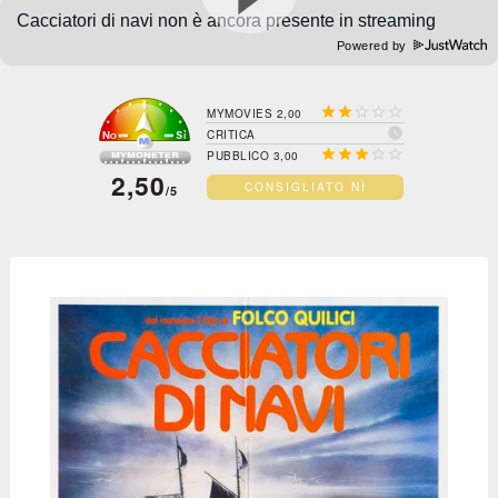
Powered by





MYMOVIES 2,00

CRITICA





PUBBLICO 3,00
2,50
CONSIGLIATO NÌ
/5