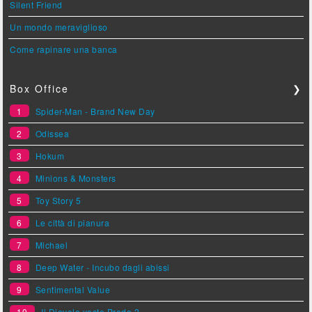
Silent Friend
Un mondo meraviglioso
Come rapinare una banca
Box Office
❯
1
Spider-Man - Brand New Day
2
Odissea
3
Hokum
4
Minions & Monsters
5
Toy Story 5
6
Le città di pianura
7
Michael
8
Deep Water - Incubo dagli abissi
9
Sentimental Value
10
Il Diavolo veste Prada 2