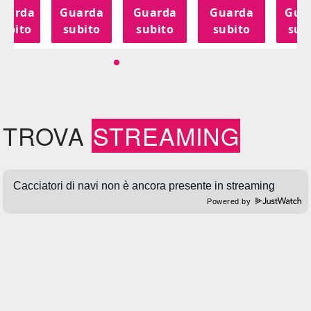
uarda
Guarda
Guarda
Guarda
Gua
subito
subito
subito
subito
sub
TROVA
STREAMING
Powered by