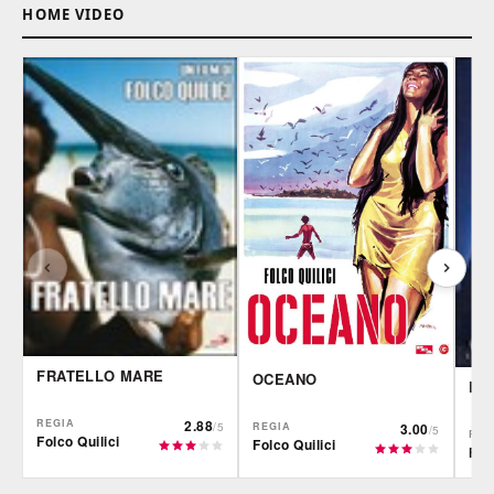
HOME VIDEO
FRATELLO MARE
OCEANO
L'
REGIA
2.88
REGIA
3.00
/5
/5
REG
Folco Quilici
Folco Quilici
Folc