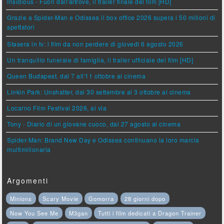
Insidious - Fuori dall'altrove, il trailer finale del film [HD]
Grazie a Spider-Man e Odissea il box office 2026 supera i 50 milioni di
spettatori
Stasera in tv: i film da non perdere di giovedì 6 agosto 2026
Un tranquillo funerale di famiglia, il trailer ufficiale del film [HD]
Queen Budapest, dal 7 all'11 ottobre al cinema
Linkin Park: Unshatter, dal 30 settembre al 3 ottobre al cinema
Locarno Film Festival 2026, al via
Tony - Diario di un giovane cuoco, dal 27 agosto al cinema
Spider-Man: Brand New Day e Odissea continuano la loro marcia
multimilionaria
Argomenti
Minions
Scary Movie
Gomorra
28 giorni dopo
Now You See Me
M3gan
Tutti i film dedicati a Dragon Trainer