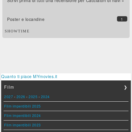
Scrivi prima di tutti una recensione per Cacciatori di navi »
Poster e locandine
1
SHOWTIME
Quanto ti piace MYmovies.it
Film
❯
2027
-
2026
-
2025
-
2024
Film imperdibili 2025
Film imperdibili 2024
Film imperdibili 2023