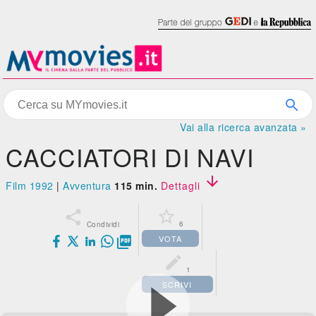
Vai alla ricerca avanzata »
CACCIATORI DI NAVI

Film 1992
|
Avventura
115 min.
Dettagli


6
Condividi
VOTA


1
SCRIVI