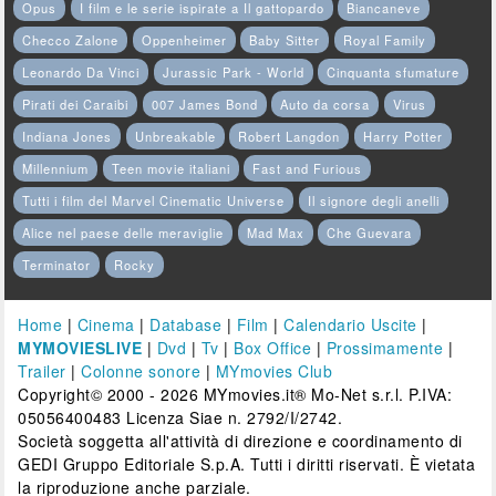
Opus
I film e le serie ispirate a Il gattopardo
Biancaneve
Checco Zalone
Oppenheimer
Baby Sitter
Royal Family
Leonardo Da Vinci
Jurassic Park - World
Cinquanta sfumature
Pirati dei Caraibi
007 James Bond
Auto da corsa
Virus
Indiana Jones
Unbreakable
Robert Langdon
Harry Potter
Millennium
Teen movie italiani
Fast and Furious
Tutti i film del Marvel Cinematic Universe
Il signore degli anelli
Alice nel paese delle meraviglie
Mad Max
Che Guevara
Terminator
Rocky
Home
|
Cinema
|
Database
|
Film
|
Calendario Uscite
|
MYMOVIESLIVE
|
Dvd
|
Tv
|
Box Office
|
Prossimamente
|
Trailer
|
Colonne sonore
|
MYmovies Club
Copyright© 2000 - 2026 MYmovies.it® Mo-Net s.r.l. P.IVA:
05056400483 Licenza Siae n. 2792/I/2742.
Società soggetta all'attività di direzione e coordinamento di
GEDI Gruppo Editoriale S.p.A. Tutti i diritti riservati. È vietata
la riproduzione anche parziale.