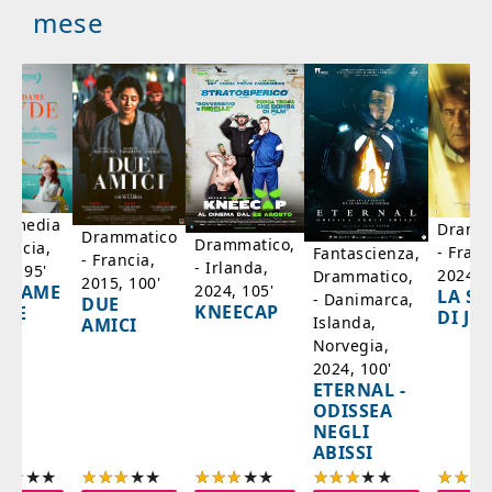
mese
mmedia
Dramm
Drammatico
Drammatico,
rancia,
- Franc
Fantascienza,
- Francia,
- Irlanda,
17, 95'
2024, 7
Drammatico,
2015, 100'
2024, 105'
ADAME
LA SC
- Danimarca,
DUE
KNEECAP
YDE
DI JO
Islanda,
AMICI
Norvegia,
2024, 100'
ETERNAL -
ODISSEA
NEGLI
ABISSI