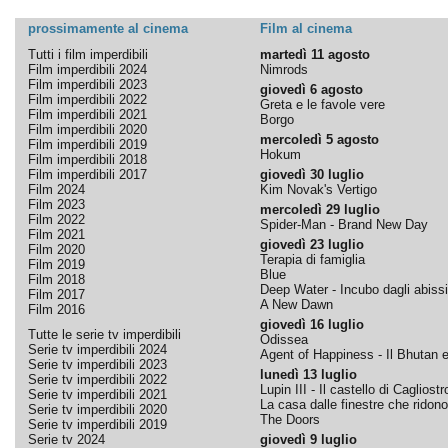
prossimamente al cinema
Film al cinema
Tutti i film imperdibili
martedì 11 agosto
Film imperdibili 2024
Nimrods
Film imperdibili 2023
giovedì 6 agosto
Film imperdibili 2022
Greta e le favole vere
Film imperdibili 2021
Borgo
Film imperdibili 2020
mercoledì 5 agosto
Film imperdibili 2019
Hokum
Film imperdibili 2018
Film imperdibili 2017
giovedì 30 luglio
Film 2024
Kim Novak's Vertigo
Film 2023
mercoledì 29 luglio
Film 2022
Spider-Man - Brand New Day
Film 2021
giovedì 23 luglio
Film 2020
Terapia di famiglia
Film 2019
Blue
Film 2018
Deep Water - Incubo dagli abissi
Film 2017
A New Dawn
Film 2016
giovedì 16 luglio
Tutte le serie tv imperdibili
Odissea
Serie tv imperdibili 2024
Agent of Happiness - Il Bhutan e 
Serie tv imperdibili 2023
lunedì 13 luglio
Serie tv imperdibili 2022
Lupin III - Il castello di Cagliostr
Serie tv imperdibili 2021
La casa dalle finestre che ridono
Serie tv imperdibili 2020
The Doors
Serie tv imperdibili 2019
Serie tv 2024
giovedì 9 luglio