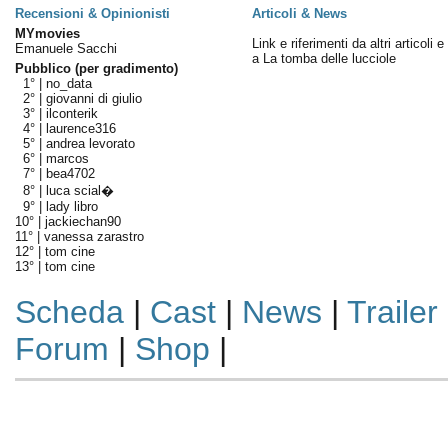
Recensioni & Opinionisti
Articoli & News
MYmovies
Link e riferimenti da altri articoli 
Emanuele Sacchi
a La tomba delle lucciole
Pubblico (per gradimento)
1° |
no_data
2° |
giovanni di giulio
3° |
ilconterik
4° |
laurence316
5° |
andrea levorato
6° |
marcos
7° |
bea4702
8° |
luca scial�
9° |
lady libro
10° |
jackiechan90
11° |
vanessa zarastro
12° |
tom cine
13° |
tom cine
Scheda
|
Cast
|
News
|
Trailer
Forum
|
Shop
|