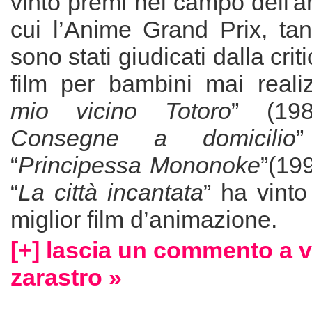
vinto premi nel campo dell'a
cui l’Anime Grand Prix, tan
sono stati giudicati dalla criti
film per bambini mai reali
mio vicino Totoro
” (198
Consegne a domicilio
“
Principessa Mononoke
”(19
“
La città incantata
” ha vinto
miglior film d’animazione.
[+] lascia un commento a 
zarastro »