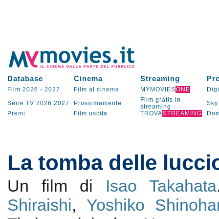
Database
Cinema
Streaming
Pr
Film 2026
-
2027
Film al cinema
MYMOVIES
ONE
Digi
Film gratis in
Serie TV
2026
2027
Prossimamente
Sky
streaming
Premi
Film uscita
TROVA
STREAMING
Dom
La tomba delle lucci
Un film di
Isao Takahata
Shiraishi
,
Yoshiko Shinoha