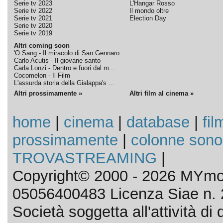
Serie tv 2023
L'Hangar Rosso
Serie tv 2022
Il mondo oltre
Serie tv 2021
Election Day
Serie tv 2020
Serie tv 2019
Altri coming soon
'O Sang - Il miracolo di San Gennaro
Carlo Acutis - Il giovane santo
Carla Lonzi - Dentro e fuori dal m...
Cocomelon - Il Film
L'assurda storia della Gialappa's ...
Altri prossimamente »
Altri film al cinema »
home
|
cinema
|
database
|
fil
prossimamente
|
colonne sono
TROVASTREAMING
|
Copyright© 2000 - 2026 MYmov
05056400483 Licenza Siae n. 
Società soggetta all'attività d