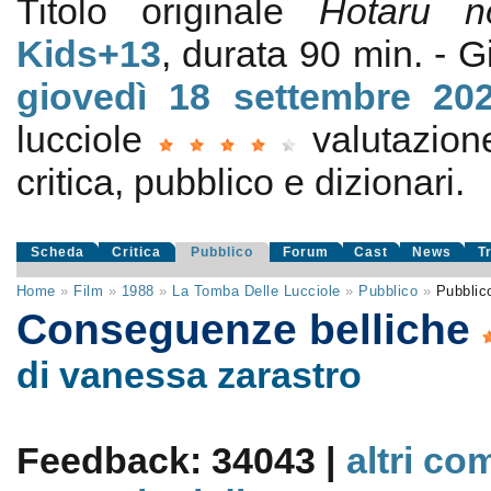
Titolo originale
Hotaru 
Kids+13
, durata 90 min. -
giovedì 18
settembre 20
lucciole
valutazio
critica, pubblico e dizionari.
Scheda
Critica
Pubblico
Forum
Cast
News
T
Home
»
Film
»
1988
»
La Tomba Delle Lucciole
»
Pubblico
»
Pubblic
Conseguenze belliche
di vanessa zarastro
Feedback: 34043 |
altri co