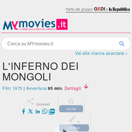
Vai alla ricerca avanzata »
L'INFERNO DEI
MONGOLI

Film 1975
|
Avventura
95 min.
Dettagli


Condividi
VOTA


1
SCRIVI