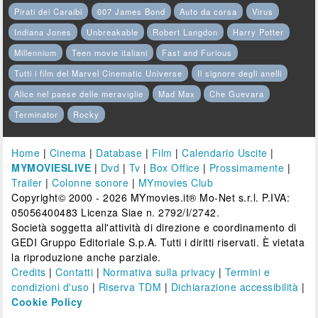
Pirati dei Caraibi
007 James Bond
Auto da corsa
Virus
Indiana Jones
Unbreakable
Robert Langdon
Harry Potter
Millennium
Teen movie italiani
Fast and Furious
Tutti i film del Marvel Cinematic Universe
Il signore degli anelli
Alice nel paese delle meraviglie
Mad Max
Che Guevara
Terminator
Rocky
Home
|
Cinema
|
Database
|
Film
|
Calendario Uscite
|
MYMOVIESLIVE
|
Dvd
|
Tv
|
Box Office
|
Prossimamente
|
Trailer
|
Colonne sonore
|
MYmovies Club
Copyright© 2000 - 2026 MYmovies.it® Mo-Net s.r.l. P.IVA:
05056400483 Licenza Siae n. 2792/I/2742.
Società soggetta all'attività di direzione e coordinamento di
GEDI Gruppo Editoriale S.p.A. Tutti i diritti riservati. È vietata
la riproduzione anche parziale.
Credits
|
Contatti
|
Normativa sulla privacy
|
Termini e
condizioni d'uso
|
Riserva TDM
|
Dichiarazione accessibilità
|
Cookie Policy