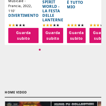
Musicale -
SPIRIT
È TUTTO
Francia, 2022,
WORLD -
MIO
LA FESTA
110'
DELLE
DIVERTIMENTO
LANTERNE
a
Guarda
Guarda
Guarda
Guard
o
subito
subito
subito
subit
HOME VIDEO