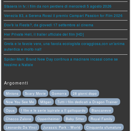
Stasera in tv: i film da non perdere di mercoledì 5 agosto 2026
Venezia 83, a Serena Rossi il premio Campari Passion for Film 2026
Dov'è la Fiesta?, da giovedì 17 settembre al cinema
Her Private Hell, il trailer ufficiale del film [HD]
Greta e le favole vere, una favola ecologista coraggiosa,con un'anima
autentica e molto naïf
Spider-Man: Brand New Day continua a macinare incassi come se
fossimo a Natale
Argomenti
Minions
Scary Movie
Gomorra
28 giorni dopo
Now You See Me
M3gan
Tutti i film dedicati a Dragon Trainer
Opus
I film e le serie ispirate a Il gattopardo
Biancaneve
Checco Zalone
Oppenheimer
Baby Sitter
Royal Family
Leonardo Da Vinci
Jurassic Park - World
Cinquanta sfumature