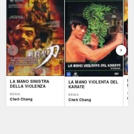
LE
LA MANO SINISTRA
LA MANO VIOLENTA DEL
KU
DELLA VIOLENZA
KARATE
REG
REGIA
REGIA
Che
Cheh Chang
Cheh Chang
IBS
IBS
IBS
DVD
DVD