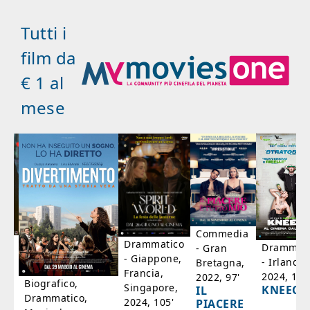
Tutti i
film da
€ 1 al
mese
Commedia
ico
Drammatico
Drammati
- Gran
- Giappone,
- Irlanda,
Bretagna,
'
Francia,
2024, 105
2022, 97'
Biografico,
Singapore,
KNEECA
IL
Drammatico,
2024, 105'
PIACERE