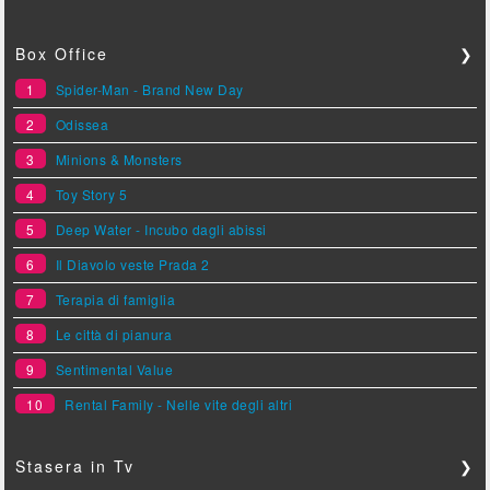
Box Office
❯
1
Spider-Man - Brand New Day
2
Odissea
3
Minions & Monsters
4
Toy Story 5
5
Deep Water - Incubo dagli abissi
6
Il Diavolo veste Prada 2
7
Terapia di famiglia
8
Le città di pianura
9
Sentimental Value
10
Rental Family - Nelle vite degli altri
Stasera in Tv
❯