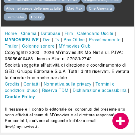
Alice nel paese delle meraviglie
Mad Max
Che Guevara
Terminator
Rocky
Home
|
Cinema
|
Database
|
Film
|
Calendario Uscite
|
MYMOVIESLIVE
|
Dvd
|
Tv
|
Box Office
|
Prossimamente
|
Trailer
|
Colonne sonore
|
MYmovies Club
Copyright© 2000 - 2026 MYmovies.it® Mo-Net s.r.l. P.IVA:
05056400483 Licenza Siae n. 2792/I/2742.
Società soggetta all'attività di direzione e coordinamento di
GEDI Gruppo Editoriale S.p.A. Tutti i diritti riservati. È vietata
la riproduzione anche parziale.
Credits
|
Contatti
|
Normativa sulla privacy
|
Termini e
condizioni d'uso
|
Riserva TDM
|
Dichiarazione accessibilità
|
Cookie Policy
Il riesame e il controllo editoriale dei contenuti del presente sito
sono affidati al team di MYmovies e al direttore responsabile.
Per contatti, scrivere al seguente indirizzo email:
live@mymovies.it