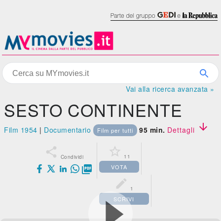
Vai alla ricerca avanzata »
SESTO CONTINENTE

Film 1954
|
Documentario
95 min.
Dettagli
Film per tutti


11
Condividi
VOTA


1
SCRIVI