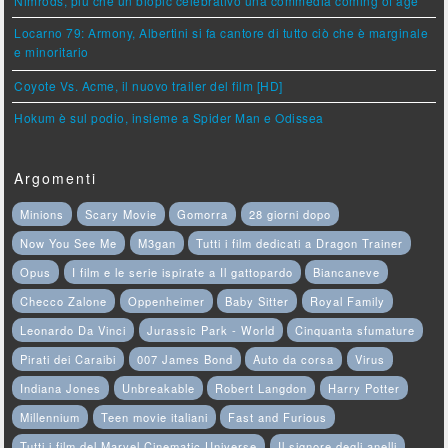
Nimrods, più che un biopic celebrativo una commedia coming of age
Locarno 79: Armony, Albertini si fa cantore di tutto ciò che è marginale
e minoritario
Coyote Vs. Acme, il nuovo trailer del film [HD]
Hokum è sul podio, insieme a Spider Man e Odissea
Argomenti
Minions
Scary Movie
Gomorra
28 giorni dopo
Now You See Me
M3gan
Tutti i film dedicati a Dragon Trainer
Opus
I film e le serie ispirate a Il gattopardo
Biancaneve
Checco Zalone
Oppenheimer
Baby Sitter
Royal Family
Leonardo Da Vinci
Jurassic Park - World
Cinquanta sfumature
Pirati dei Caraibi
007 James Bond
Auto da corsa
Virus
Indiana Jones
Unbreakable
Robert Langdon
Harry Potter
Millennium
Teen movie italiani
Fast and Furious
Tutti i film del Marvel Cinematic Universe
Il signore degli anelli