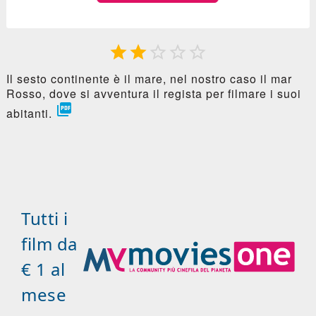





Il sesto continente è il mare, nel nostro caso il mar
Rosso, dove si avventura il regista per filmare i suoi

abitanti.
Tutti i
film da
€ 1 al
mese