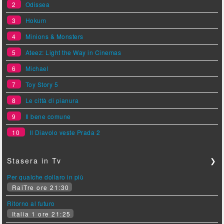
2
Odissea
3
Hokum
4
Minions & Monsters
5
Ateez: Light the Way in Cinemas
6
Michael
7
Toy Story 5
8
Le città di pianura
9
Il bene comune
10
Il Diavolo veste Prada 2
Stasera in Tv
❯
Per qualche dollaro in più
RaiTre ore 21:30
Ritorno al futuro
Italia 1 ore 21:25