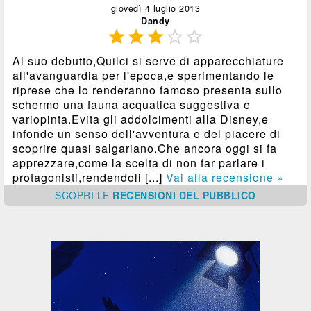
giovedì 4 luglio 2013
Dandy





Al suo debutto,Quilci si serve di apparecchiature
all'avanguardia per l'epoca,e sperimentando le
riprese che lo renderanno famoso presenta sullo
schermo una fauna acquatica suggestiva e
variopinta.Evita gli addolcimenti alla Disney,e
infonde un senso dell'avventura e del piacere di
scoprire quasi salgariano.Che ancora oggi si fa
apprezzare,come la scelta di non far parlare i
protagonisti,rendendoli [...]
Vai alla recensione »
SCOPRI
LE
RECENSIONI DEL PUBBLICO