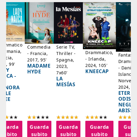
rammatico
Serie TV,
Commedia
 Germania,
Drammatico,
Thriller -
- Francia,
Fantasci
rancia,
- Irlanda,
Spagna,
2017, 95'
Drammat
025, 99'
2024, 105'
MADAME
2023,
- Danim
ADY
KNEECAP
HYDE
7x60'
Islanda,
AZCA -
LA
Norvegi
A
MESÍAS
IGNORA
2024, 10
ETERNA
ELLE
ODISS
INEE
NEGLI
ABISSI
Guarda
Guarda
Guarda
Guarda
Guar
subito
subito
subito
subito
subi