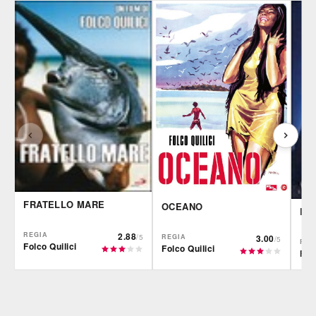
FRATELLO MARE
OCEANO
L'
REGIA
2.88
REGIA
3.00
/5
/5
REG
Folco Quilici
Folco Quilici
Folc
IBS
CG | tv
IBS
DVD
DVD
IBS
Felt
DVD