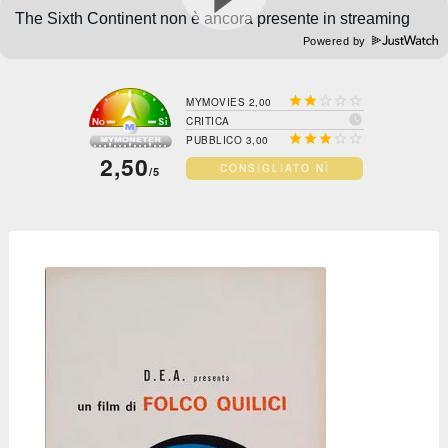
Powered by





MYMOVIES 2,00

CRITICA





PUBBLICO 3,00
2,50
CONSIGLIATO NÌ
/5