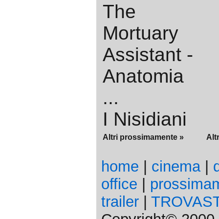
The
Mortuary
Assistant -
Anatomia
...
I Nisidiani
Altri prossimamente »
Alt
home
|
cinema
|
office
|
prossima
trailer
|
TROVAS