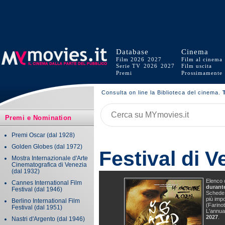
Database
Cinema
Film 2026
2027
Film al cinema
Serie TV
2026
2027
Film uscita
Premi
Prossimamente
Consulta on line la Biblioteca del cinema.
Premi e Nomination
Premi Oscar
(dal 1928)
Golden Globes
(dal 1972)
Festival di 
Mostra Internazionale d'Arte
Cinematografica di Venezia
(dal 1932)
Elenco 
Cannes International Film
durante
Festival
(dal 1946)
Schede,
più impo
Berlino International Film
(Farinot
Festival
(dal 1951)
L'annua
2027
.
Nastri d'Argento
(dal 1946)