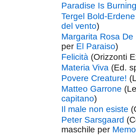
Paradise Is Burnin
Tergel Bold-Erdene
del vento
)
Margarita Rosa De 
per
El Paraiso
)
Felicità
(Orizzonti E
Materia Viva
(Ed. s
Povere Creature!
(L
Matteo Garrone
(Le
capitano
)
Il male non esiste
(
Peter Sarsgaard
(Co
maschile per
Memo