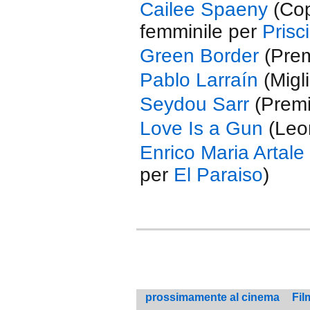
Cailee Spaeny
(Cop
femminile per
Prisci
Green Border
(Prem
Pablo Larraín
(Migl
Seydou Sarr
(Premi
Love Is a Gun
(Leon
Enrico Maria Artale
per
El Paraiso
)
prossimamente al cinema
Fil