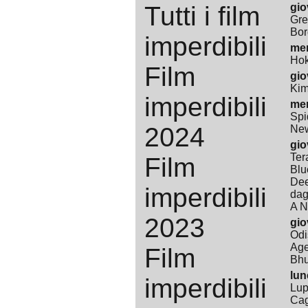
Tutti i film
gio
Gre
Bor
imperdibili
mer
Ho
Film
gio
Kim
imperdibili
mer
Spi
2024
Ne
gio
Ter
Film
Blu
Dee
imperdibili
dag
A 
2023
gio
Odi
Age
Film
Bhut
lun
imperdibili
Lupi
Cag