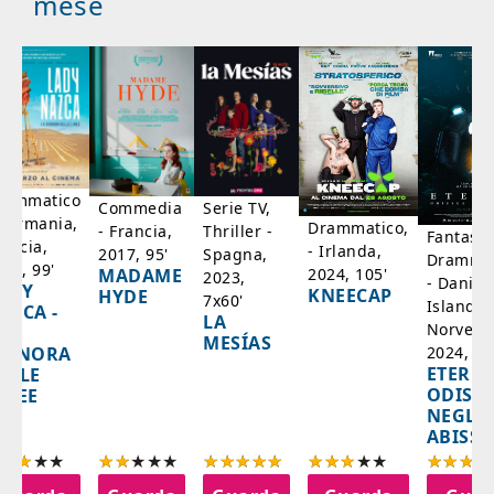
mese
rammatico
Serie TV,
Commedia
 Germania,
Drammatico,
Thriller -
- Francia,
Fantasci
rancia,
- Irlanda,
Spagna,
2017, 95'
Drammat
025, 99'
2024, 105'
MADAME
2023,
- Danim
ADY
KNEECAP
HYDE
7x60'
Islanda,
AZCA -
LA
Norvegi
A
MESÍAS
IGNORA
2024, 10
ETERNA
ELLE
ODISS
INEE
NEGLI
ABISSI