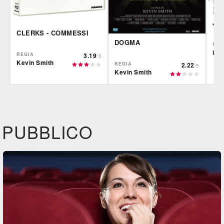
JE
CLERKS - COMMESSI
DOGMA
REG
Kev
REGIA
3.19
/5
Kevin Smith
REGIA
2.22
/5
Kevin Smith
Plaion
IBS
IBS
DVD
BR
DVD
IBS
Feltrinelli
Felt
DVD
BR
DVD
PUBBLICO
Feltrinelli
DVD