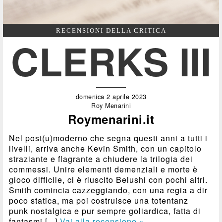
RECENSIONI DELLA CRITICA
CLERKS III
domenica 2 aprile 2023
Roy Menarini
Roymenarini.it
Nel post(u)moderno che segna questi anni a tutti i
livelli, arriva anche Kevin Smith, con un capitolo
straziante e flagrante a chiudere la trilogia dei
commessi. Unire elementi demenziali e morte è
gioco difficile, ci è riuscito Belushi con pochi altri.
Smith comincia cazzeggiando, con una regia a dir
poco statica, ma poi costruisce una totentanz
punk nostalgica e pur sempre goliardica, fatta di
fantasmi [...]
Vai alla recensione »