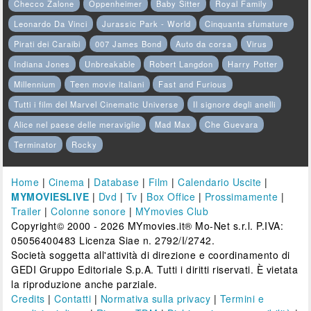
Checco Zalone
Oppenheimer
Baby Sitter
Royal Family
Leonardo Da Vinci
Jurassic Park - World
Cinquanta sfumature
Pirati dei Caraibi
007 James Bond
Auto da corsa
Virus
Indiana Jones
Unbreakable
Robert Langdon
Harry Potter
Millennium
Teen movie italiani
Fast and Furious
Tutti i film del Marvel Cinematic Universe
Il signore degli anelli
Alice nel paese delle meraviglie
Mad Max
Che Guevara
Terminator
Rocky
Home
|
Cinema
|
Database
|
Film
|
Calendario Uscite
|
MYMOVIESLIVE
|
Dvd
|
Tv
|
Box Office
|
Prossimamente
|
Trailer
|
Colonne sonore
|
MYmovies Club
Copyright© 2000 - 2026 MYmovies.it® Mo-Net s.r.l. P.IVA:
05056400483 Licenza Siae n. 2792/I/2742.
Società soggetta all'attività di direzione e coordinamento di
GEDI Gruppo Editoriale S.p.A. Tutti i diritti riservati. È vietata
la riproduzione anche parziale.
Credits
|
Contatti
|
Normativa sulla privacy
|
Termini e