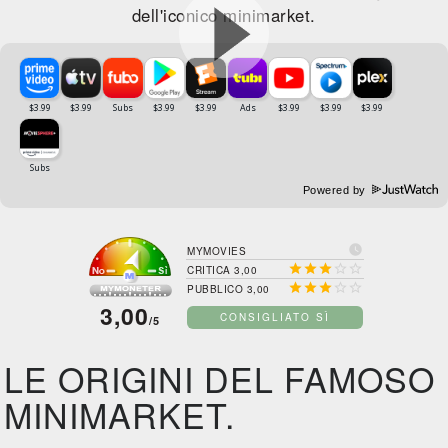
dell'iconico minimarket.
Powered by

MYMOVIES





CRITICA 3,00





PUBBLICO 3,00
3,00
CONSIGLIATO SÌ
/5
LE ORIGINI DEL FAMOSO
MINIMARKET.