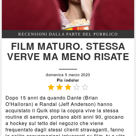
RECENSIONI DALLA PARTE DEL PUBBLICO
FILM MATURO. STESSA
VERVE MA MENO RISATE
domenica 5 marzo 2023
Pic indolor





Dopo 15 anni da quando Dante (Brian
O'Halloran) e Randal (Jeff Anderson) hanno
acquistato il Quik stop la coppia vive la stessa
routine di sempre, portano abiti anni 90, giocano
a hockey sul tetto del negozio che viene
frequentato dagli stessi clienti stravaganti, fanno
le solite conversazioni irriverenti su film, tv e vita