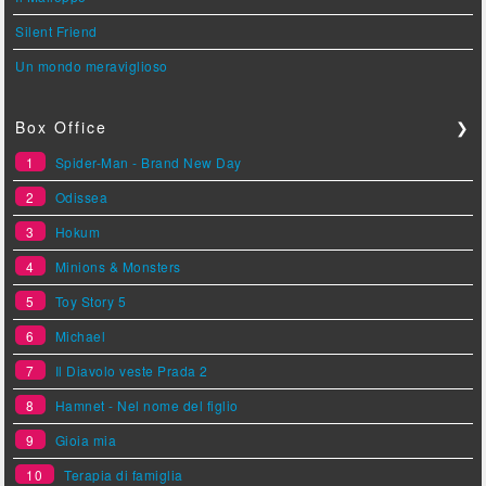
Silent Friend
Un mondo meraviglioso
Box Office
❯
1
Spider-Man - Brand New Day
2
Odissea
3
Hokum
4
Minions & Monsters
5
Toy Story 5
6
Michael
7
Il Diavolo veste Prada 2
8
Hamnet - Nel nome del figlio
9
Gioia mia
10
Terapia di famiglia