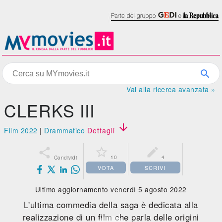
Vai alla ricerca avanzata »
CLERKS III

Film 2022
|
Drammatico
Dettagli



10
4
Condividi
VOTA
SCRIVI
Ultimo aggiornamento venerdì 5 agosto 2022
L'ultima commedia della saga è dedicata alla
realizzazione di un film che parla delle origini