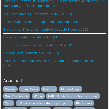
Locarno 79: Ketticè, un adolescente in cerca di senso all'interno di un
mondo programmaticamente insensato
The Echo Chamber, il teaser trailer del film [HD]
Spider Man e Odissea: la super coppia continua a correre
Stasera in tv: i film da non perdere di sabato 8 agosto 2026
Clayface, il trailer ufficiale del film [HD]
Godzilla Minus Zero, il teaser trailer del film [HD]
Serpenti, il trailer ufficiale del film [HD]
Lorenzo - L'incredibile avventura di Jovanotti, il trailer ufficiale del film
[HD]
Argomenti
Minions
Scary Movie
Gomorra
28 giorni dopo
Now You See Me
M3gan
Tutti i film dedicati a Dragon Trainer
Opus
I film e le serie ispirate a Il gattopardo
Biancaneve