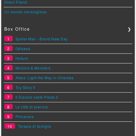
Silent Friend
Un mondo meraviglioso
Box Office
❯
1
Spider-Man - Brand New Day
2
Odissea
3
Hokum
4
Minions & Monsters
5
Ateez: Light the Way in Cinemas
6
Toy Story 5
7
Il Diavolo veste Prada 2
8
Le città di pianura
9
Primavera
10
Terapia di famiglia