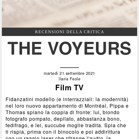
RECENSIONI DELLA CRITICA
THE VOYEURS
martedì 21 settembre 2021
Ilaria Feole
Film TV
Fidanzatini modello (e interrazziali: la modernità)
nel loro nuovo appartamento di Montréal, Pippa e
Thomas spiano la coppia di fronte: lui, biondo
fotografo pompato, depilato, abbastanza bono,
fedifrago, e lei, succube moglie tradita. Spia che
ti rispia, prima con il binocolo e poi addirittura
con un raggio laser che rifrange l'audio, la