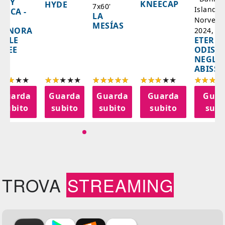
ADY
KNEECAP
HYDE
7x60'
Islanda,
AZCA -
LA
Norvegi
A
MESÍAS
IGNORA
2024, 10
ETERNA
ELLE
ODISS
INEE
NEGLI
ABISSI
Guarda
Guarda
Guarda
Guarda
Guar
subito
subito
subito
subito
subi
TROVA
STREAMING