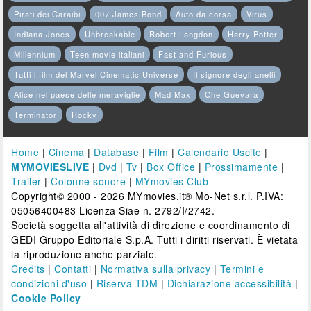
Pirati dei Caraibi
007 James Bond
Auto da corsa
Virus
Indiana Jones
Unbreakable
Robert Langdon
Harry Potter
Millennium
Teen movie italiani
Fast and Furious
Tutti i film del Marvel Cinematic Universe
Il signore degli anelli
Alice nel paese delle meraviglie
Mad Max
Che Guevara
Terminator
Rocky
Home
|
Cinema
|
Database
|
Film
|
Calendario Uscite
|
MYMOVIESLIVE
|
Dvd
|
Tv
|
Box Office
|
Prossimamente
|
Trailer
|
Colonne sonore
|
MYmovies Club
Copyright© 2000 - 2026 MYmovies.it® Mo-Net s.r.l. P.IVA:
05056400483 Licenza Siae n. 2792/I/2742.
Società soggetta all'attività di direzione e coordinamento di
GEDI Gruppo Editoriale S.p.A. Tutti i diritti riservati. È vietata
la riproduzione anche parziale.
Credits
|
Contatti
|
Normativa sulla privacy
|
Termini e
condizioni d'uso
|
Riserva TDM
|
Dichiarazione accessibilità
|
Cookie Policy