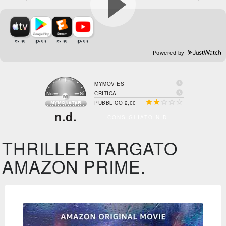
Powered by

MYMOVIES

CRITICA





PUBBLICO 2,00
n.d.
CONSIGLIATO N.D.
THRILLER TARGATO
AMAZON PRIME.