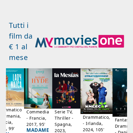
Tutti i
film da
€ 1 al
mese
rammatico
Serie TV,
Commedia
 Germania,
Drammatico,
Thriller -
- Francia,
Fantasci
rancia,
- Irlanda,
Spagna,
2017, 95'
Drammat
025, 99'
2024, 105'
MADAME
2023,
- Danim