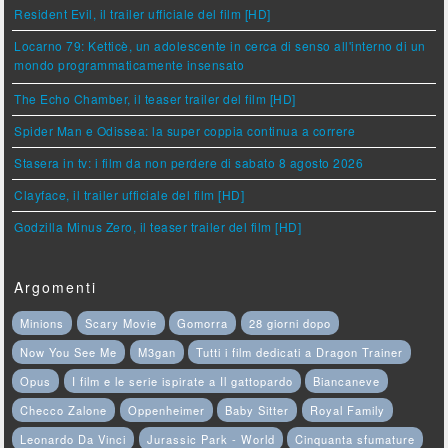
Resident Evil, il trailer ufficiale del film [HD]
Locarno 79: Ketticè, un adolescente in cerca di senso all'interno di un
mondo programmaticamente insensato
The Echo Chamber, il teaser trailer del film [HD]
Spider Man e Odissea: la super coppia continua a correre
Stasera in tv: i film da non perdere di sabato 8 agosto 2026
Clayface, il trailer ufficiale del film [HD]
Godzilla Minus Zero, il teaser trailer del film [HD]
Argomenti
Minions
Scary Movie
Gomorra
28 giorni dopo
Now You See Me
M3gan
Tutti i film dedicati a Dragon Trainer
Opus
I film e le serie ispirate a Il gattopardo
Biancaneve
Checco Zalone
Oppenheimer
Baby Sitter
Royal Family
Leonardo Da Vinci
Jurassic Park - World
Cinquanta sfumature