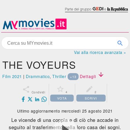
Vai alla ricerca avanzata »
THE VOYEURS

Film 2021
|
Drammatico
,
Thriller
Dettagli
+13



4
2
Condividi
VOTA
SCRIVI
Ultimo aggiornamento mercoledì 25 agosto 2021
Le vicende di una coppia e di ciò che accade in
seguito al trasferimento nella loro casa dei sogni.