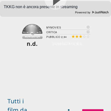
Powered by

MYMOVIES

CRITICA





PUBBLICO 2,94
n.d.
CONSIGLIATO N.D.
Tutti i
film da