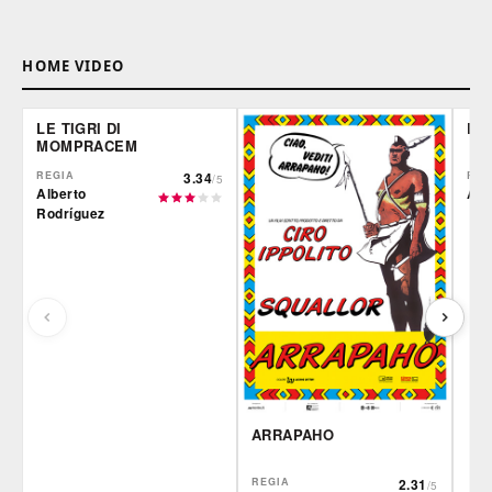
HOME VIDEO
LE TIGRI DI
DE
MOMPRACEM
REGIA
3.34
REG
/5
Alberto
Ale
Rodríguez
ARRAPAHO
REGIA
2.31
/5