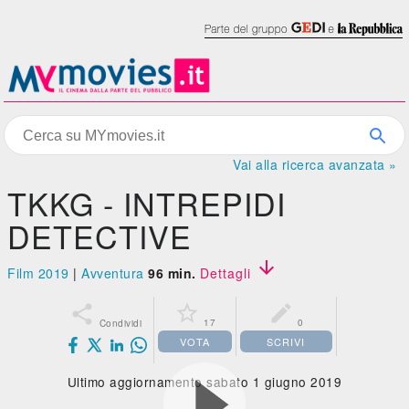
Vai alla ricerca avanzata »
TKKG - INTREPIDI
DETECTIVE

Film 2019
|
Avventura
96 min.
Dettagli



17
0
Condividi
VOTA
SCRIVI
Ultimo aggiornamento sabato 1 giugno 2019