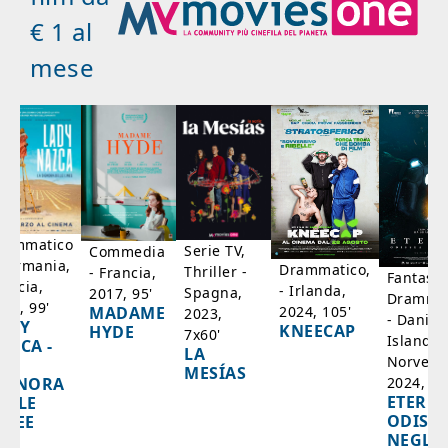
€ 1 al
mese
rammatico
Serie TV,
Commedia
 Germania,
Drammatico,
Thriller -
- Francia,
Fantasci
rancia,
- Irlanda,
Spagna,
2017, 95'
Drammat
025, 99'
2024, 105'
MADAME
2023,
- Danim
ADY
KNEECAP
HYDE
7x60'
Islanda,
AZCA -
LA
Norvegi
A
MESÍAS
IGNORA
2024, 10
ETERNA
ELLE
ODISS
INEE
NEGLI