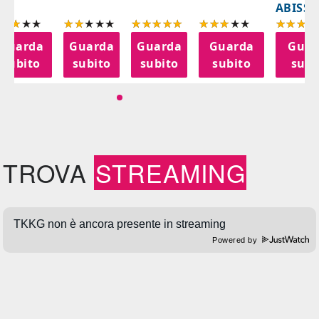
ABISSI
Guarda
Guarda
Guarda
Guarda
Guar
subito
subito
subito
subito
subi
TROVA
STREAMING
Powered by