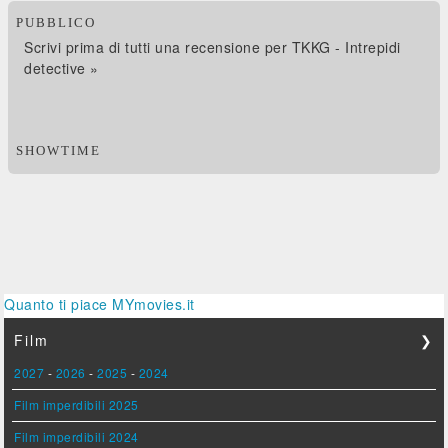
PUBBLICO
Scrivi prima di tutti una recensione per TKKG - Intrepidi
detective »
SHOWTIME
Quanto ti piace MYmovies.it
Film
❯
2027
-
2026
-
2025
-
2024
Film imperdibili 2025
Film imperdibili 2024