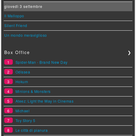
giovedì 3 settembre
Il Malloppo
Silent Friend
Un mondo meraviglioso
Box Office
❯
1
Spider-Man - Brand New Day
2
Odissea
3
Hokum
4
Minions & Monsters
5
Ateez: Light the Way in Cinemas
6
Michael
7
Toy Story 5
8
Le città di pianura