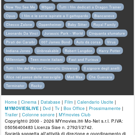
Now You See Me
M3gan
Tutti i film dedicati a Dragon Trainer
Opus
I film e le serie ispirate a Il gattopardo
Biancaneve
Checco Zalone
Oppenheimer
Baby Sitter
Royal Family
Leonardo Da Vinci
Jurassic Park - World
Cinquanta sfumature
Pirati dei Caraibi
007 James Bond
Auto da corsa
Virus
Indiana Jones
Unbreakable
Robert Langdon
Harry Potter
Millennium
Teen movie italiani
Fast and Furious
Tutti i film del Marvel Cinematic Universe
Il signore degli anelli
Alice nel paese delle meraviglie
Mad Max
Che Guevara
Terminator
Rocky
Home
|
Cinema
|
Database
|
Film
|
Calendario Uscite
|
MYMOVIESLIVE
|
Dvd
|
Tv
|
Box Office
|
Prossimamente
|
Trailer
|
Colonne sonore
|
MYmovies Club
Copyright© 2000 - 2026 MYmovies.it® Mo-Net s.r.l. P.IVA:
05056400483 Licenza Siae n. 2792/I/2742.
Società soggetta all'attività di direzione e coordinamento di