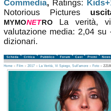
Commedia
,
Ratings:
Kids+
Notorious Pictures
usc
La verità, v
MYMO
NE
T
RO
valutazione media:
2,04
su
dizionari.
Scheda
Critica
Pubblico
Forum
Cast
Premi
News
Home
»
Film
»
2017
»
La Verità, Vi Spiego, Sull'amore
»
Foto
»
2218