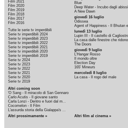
Film 2021
Blue
Film 2020
Deep Water - Incubo dagli abissi
Film 2019
A New Dawn
Film 2018
giovedì 16 luglio
Film 2017
Odissea
Film 2016
Agent of Happiness - Il Bhutan e 
Tutte le serie tv imperdibili
lunedì 13 luglio
Serie tv imperdibili 2024
Lupin III - Il castello di Cagliostr
Serie tv imperdibili 2023
La casa dalle finestre che ridono
Serie tv imperdibili 2022
The Doors
Serie tv imperdibili 2021
giovedì 9 luglio
Serie tv imperdibili 2020
L'Hangar Rosso
Serie tv imperdibili 2019
Il mondo oltre
Serie tv 2024
Election Day
Serie tv 2023
165' Mineurs
Serie tv 2022
Serie tv 2021
mercoledì 8 luglio
Serie tv 2020
La casa - Il rogo del male
Serie tv 2019
Altri coming soon
'O Sang - Il miracolo di San Gennaro
Carlo Acutis - Il giovane santo
Carla Lonzi - Dentro e fuori dal m...
Cocomelon - Il Film
L'assurda storia della Gialappa's ...
Altri prossimamente »
Altri film al cinema »