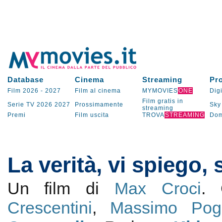
Database
Cinema
Streaming
Pr
Film 2026
-
2027
Film al cinema
MYMOVIES
ONE
Digi
Film gratis in
Serie TV
2026
2027
Prossimamente
Sky
streaming
Premi
Film uscita
TROVA
STREAMING
Dom
La verità, vi spiego,
Un film di
Max Croci
.
Crescentini
,
Massimo Pog