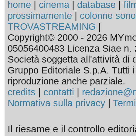
home
|
cinema
|
database
|
fil
prossimamente
|
colonne sono
TROVASTREAMING
|
Copyright© 2000 - 2026 MYmov
05056400483 Licenza Siae n. 
Società soggetta all'attività d
Gruppo Editoriale S.p.A. Tutti i d
riproduzione anche parziale.
credits
|
contatti
|
redazione@m
Normativa sulla privacy
|
Termi
Il riesame e il controllo editor