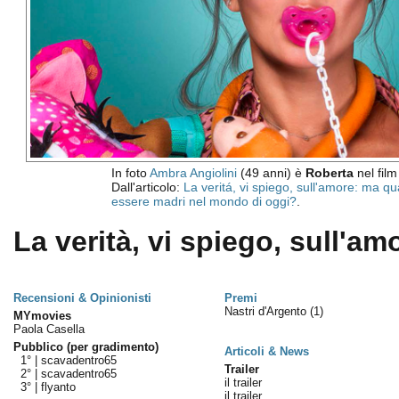
In foto
Ambra Angiolini
(49 anni) è
Roberta
nel film
Dall'articolo:
La veritá, vi spiego, sull'amore: ma qua
essere madri nel mondo di oggi?
.
La verità, vi spiego, sull'amo
Recensioni & Opinionisti
Premi
Nastri d'Argento
(1)
MYmovies
Paola Casella
Pubblico (per gradimento)
Articoli & News
1° |
scavadentro65
Trailer
2° |
scavadentro65
il trailer
3° |
flyanto
il trailer