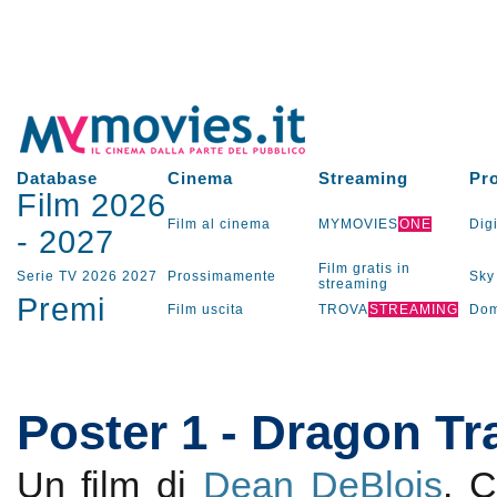
Database
Cinema
Streaming
Pr
Film 2026
Film al cinema
MYMOVIES
ONE
Digi
-
2027
Film gratis in
Serie TV
2026
2027
Prossimamente
Sky
streaming
Premi
Film uscita
TROVA
STREAMING
Dom
Poster 1 - Dragon Tr
Un film di
Dean DeBlois
. 