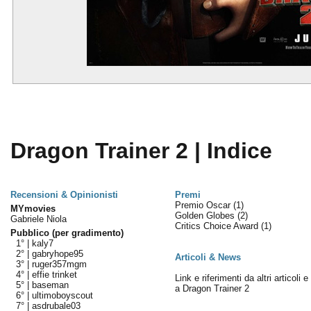
Dragon Trainer 2 | Indice
Recensioni & Opinionisti
Premi
Premio Oscar
(1)
MYmovies
Golden Globes
(2)
Gabriele Niola
Critics Choice Award
(1)
Pubblico (per gradimento)
1° |
kaly7
2° |
gabryhope95
Articoli & News
3° |
ruger357mgm
4° |
effie trinket
Link e riferimenti da altri articoli 
5° |
baseman
a Dragon Trainer 2
6° |
ultimoboyscout
7° |
asdrubale03