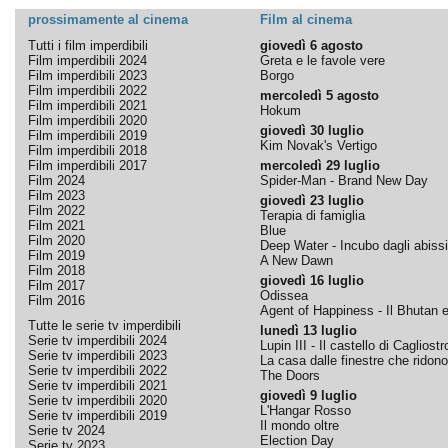
prossimamente al cinema
Film al cinema
Tutti i film imperdibili
giovedì 6 agosto
Film imperdibili 2024
Greta e le favole vere
Film imperdibili 2023
Borgo
Film imperdibili 2022
mercoledì 5 agosto
Film imperdibili 2021
Hokum
Film imperdibili 2020
giovedì 30 luglio
Film imperdibili 2019
Kim Novak's Vertigo
Film imperdibili 2018
Film imperdibili 2017
mercoledì 29 luglio
Film 2024
Spider-Man - Brand New Day
Film 2023
giovedì 23 luglio
Film 2022
Terapia di famiglia
Film 2021
Blue
Film 2020
Deep Water - Incubo dagli abissi
Film 2019
A New Dawn
Film 2018
giovedì 16 luglio
Film 2017
Odissea
Film 2016
Agent of Happiness - Il Bhutan e 
Tutte le serie tv imperdibili
lunedì 13 luglio
Serie tv imperdibili 2024
Lupin III - Il castello di Cagliostr
Serie tv imperdibili 2023
La casa dalle finestre che ridono
Serie tv imperdibili 2022
The Doors
Serie tv imperdibili 2021
giovedì 9 luglio
Serie tv imperdibili 2020
L'Hangar Rosso
Serie tv imperdibili 2019
Il mondo oltre
Serie tv 2024
Election Day
Serie tv 2023