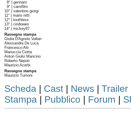
8° |
gennaro
9° |
camifilm
10° |
valentino giorgi
11° |
mario nitti
12° |
toothless
13° |
cindowen
14° |
mickey97
Rassegna stampa
Giulia D'Agnolo Vallan
Alessandra De Luca
Francesco Alò
Mariuccia Ciotta
Anton Giulio Mancino
Roberto Nepoti
Maurizio Acerbi
Rassegna stampa
Maurizio Turrioni
Scheda
|
Cast
|
News
|
Trailer
Stampa
|
Pubblico
|
Forum
|
S