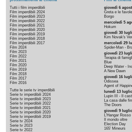
Tutti i film imperdibili
giovedì 6 agos
Film imperdibili 2024
Greta e le favol
Film imperdibili 2023
Borgo
Film imperdibili 2022
mercoledì 5 ag
Film imperdibili 2021
Hokum
Film imperdibili 2020
giovedì 30 lugl
Film imperdibili 2019
Kim Novak's Ver
Film imperdibili 2018
Film imperdibili 2017
mercoledì 29 lu
Film 2024
Spider-Man - B
Film 2023
giovedì 23 lugl
Film 2022
Terapia di famigl
Film 2021
Blue
Film 2020
Deep Water - Inc
Film 2019
A New Dawn
Film 2018
giovedì 16 lugl
Film 2017
Odissea
Film 2016
Agent of Happine
Tutte le serie tv imperdibili
lunedì 13 lugli
Serie tv imperdibili 2024
Lupin III - Il cas
Serie tv imperdibili 2023
La casa dalle fi
Serie tv imperdibili 2022
The Doors
Serie tv imperdibili 2021
giovedì 9 lugli
Serie tv imperdibili 2020
L'Hangar Rosso
Serie tv imperdibili 2019
Il mondo oltre
Serie tv 2024
Election Day
Serie tv 2023
165' Mineurs
Serie tv 2022