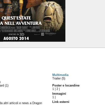
Multimedia
Trailer (5)
)
ward
(1)
Poster e locandine
1
|
2
|
Immagini
1
|
Link esterni
 da altri articoli e news a Dragon