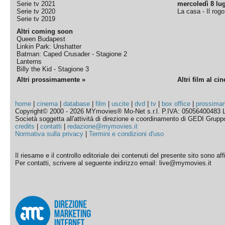
Serie tv 2021
mercoledì 8 lug
Serie tv 2020
La casa - Il rog
Serie tv 2019
Altri coming soon
Queen Budapest
Linkin Park: Unshatter
Batman: Caped Crusader - Stagione 2
Lanterns
Billy the Kid - Stagione 3
Altri prossimamente »
Altri film al ci
home
|
cinema
|
database
|
film
|
uscite
|
dvd
|
tv
|
box office
|
prossima
Copyright© 2000 - 2026 MYmovies® Mo-Net s.r.l. P.IVA: 05056400483 L
Società soggetta all'attività di direzione e coordinamento di GEDI Gruppo E
credits
|
contatti
|
redazione@mymovies.it
Normativa sulla privacy
|
Termini e condizioni d'uso
Il riesame e il controllo editoriale dei contenuti del presente sito sono a
Per contatti, scrivere al seguente indirizzo email: live@mymovies.it