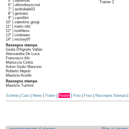
5° |
baseman
Trainer 2
6° |
ultimoboyscout
7° |
asdrubale03
8° |
gennaro
9° |
camifilm
10° |
valentino giorgi
11° |
mario nitti
12° |
toothless
13° |
cindowen
14° |
mickey97
Rassegna stampa
Giulia D'Agnolo Vallan
Alessandra De Luca
Francesco Alò
Mariuccia Ciotta
Anton Giulio Mancino
Roberto Nepoti
Maurizio Acerbi
Rassegna stampa
Maurizio Turrioni
Scheda
|
Cast
|
News
|
Trailer
|
Poster
|
Foto
|
Frasi
|
Rassegna Stampa
prossimamente al cinema
Film al cinema