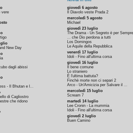
to
giovedì 6 agosto
e vere
Il Diavolo veste Prada 2
mercoledì 5 agosto
osto
Michael
giovedì 23 luglio
io
The Drama - Un Segreto è per Sempr
tigo
... che Dio perdona a tutti
Los Domingos
glio
Le Aquile della Repubblica
rand New Day
venerdì 17 luglio
io
Idoli - Fino all'ultima corsa
ia
giovedì 16 luglio
ubo dagli abissi
Il bene comune
Lo straniero
È l'ultima battuta?
io
Finchè morte non ci separi 2
Arco - Un'Amicizia per Salvare il ...
ss - Il Bhutan e l...
mercoledì 15 luglio
o
Scream 7
tello di Cagliostro
nestre che ridono
martedì 14 luglio
Lee Cronin - La mummia
Idoli - Fino all'ultima corsa
o
giovedì 2 luglio
Buen Camino