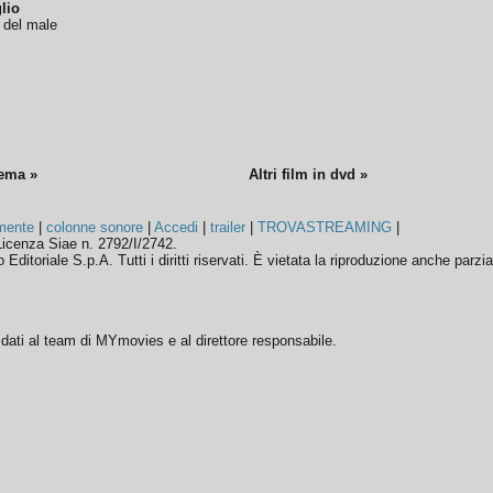
lio
o del male
nema »
Altri film in dvd »
mente
|
colonne sonore
|
Accedi
|
trailer
|
TROVASTREAMING
|
icenza Siae n. 2792/I/2742.
ditoriale S.p.A. Tutti i diritti riservati. È vietata la riproduzione anche parzia
ffidati al team di MYmovies e al direttore responsabile.