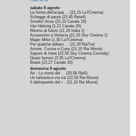
sabato 8 agosto
La forma dell'acqua ...
(
21,15
La7Cinema
)
Schegge di paura
(
23,45
Rete4
)
Smokin' Aces
(
21,10
Canale 20
)
Van Helsing
(
1,21
Canale 20
)
Ritorno al futuro
(
21,20
Italia 1
)
e
Assassinio a Venezia
(
21,15
Sky Cinema 1
)
Magic Mike
(
1,30
La7Cinema
)
Per qualche dollaro ...
(
21,30
RaiTre
)
Amore, Cucina e Curry
(
21,10
Rai Movie
)
Sapore di mare
(
22,55
Sky Cinema Comedy
)
Quasi famosi
(
3,35
La7Cinema
)
Beast
(
23,27
Canale 20
)
domenica 9 agosto
Air - La storia del ...
(
20,56
Rai5
)
Un fantastico via vai
(
22,50
Rai Movie
)
Il delinquente del r...
(
21,10
Rai Movie
)