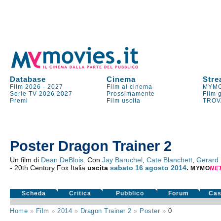
Database
Cinema
Stre
Film 2026
-
2027
Film al cinema
MYMO
Serie TV
2026
2027
Prossimamente
Film 
Premi
Film uscita
TROV
Poster Dragon Trainer 2
Un film di
Dean DeBlois
. Con
Jay Baruchel
,
Cate Blanchett
,
Gerard 
- 20th Century Fox Italia
uscita
sabato 16
agosto 2014
.
MYMO
NE
Scheda
Critica
Pubblico
Forum
Cas
Home
»
Film
»
2014
»
Dragon Trainer 2
»
Poster
»
0