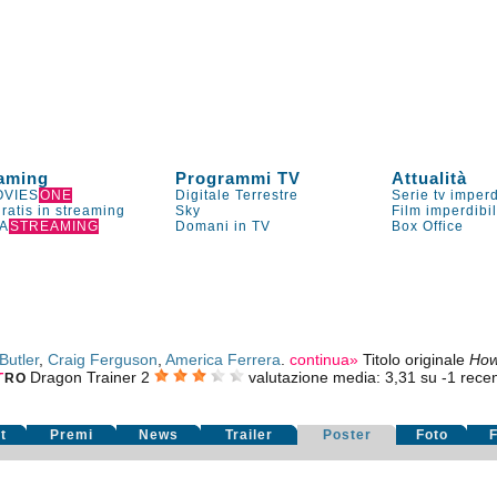
aming
Programmi TV
Attualità
VIES
ONE
Digitale Terrestre
Serie tv imperd
gratis in streaming
Sky
Film imperdibi
A
STREAMING
Domani in TV
Box Office
Butler
,
Craig Ferguson
,
America Ferrera
.
continua»
Titolo originale
How
Dragon Trainer 2
valutazione media:
3,31
su
-1
recens
T
RO
t
Premi
News
Trailer
Poster
Foto
F