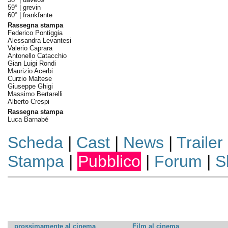
59° |
grevin
60° |
frankfante
Rassegna stampa
Federico Pontiggia
Alessandra Levantesi
Valerio Caprara
Antonello Catacchio
Gian Luigi Rondi
Maurizio Acerbi
Curzio Maltese
Giuseppe Ghigi
Massimo Bertarelli
Alberto Crespi
Rassegna stampa
Luca Barnabé
Scheda
|
Cast
|
News
|
Trailer
Stampa
|
Pubblico
|
Forum
|
S
prossimamente al cinema
Film al cinema