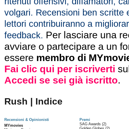
ritenuti offensivi, diffamatori, c
volgari. Recensioni ben scritte 
lettori contribuiranno a migliorar
Per lasciare una r
feedback.
avviare o partecipare a un f
essere
membro di MYmovie
Fai clic qui per iscriverti
su
Accedi se sei già iscritto
.
Rush | Indice
Recensioni & Opinionisti
Premi
SAG Awards
(2)
MYmovies
Golden Globes
(2)