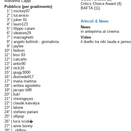
Marianna Cappi
Critics Choice Award
(4)
Pubblico (per gradimento)
BAFTA
(11)
1° |
mickey97
2° |
lucarossi
3° |
joker 91
Articoli & News
4° |
lauro123
News
5° |
filippo catani
in anteprima al cinema
6° |
ideatore29
7° |
marzaghetti
Video
8° |
angelo bottiroli - giornalista
il duello tra niki lauda e jame
9° |
jaylee
10° |
fedson
11° |
biso 93
12° |
catcarlo
13° |
antix90
14° |
nick16
15° |
giugy3000
16° |
diomede917
17° |
maria martina
18° |
ambra agnoletto
19° |
jacopo b98
20° |
liuk!
21° |
shiningeyes
22° |
claude.kaivalya
23° |
lalune
24° |
stefano pariani
25° |
ollipop
26° |
luca scial�
27° |
anne bonny
28° |
_oldboy_