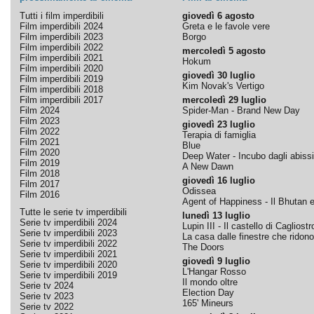
Tutti i film imperdibili
giovedì 6 agosto
Film imperdibili 2024
Greta e le favole vere
Film imperdibili 2023
Borgo
Film imperdibili 2022
mercoledì 5 agosto
Film imperdibili 2021
Hokum
Film imperdibili 2020
giovedì 30 luglio
Film imperdibili 2019
Kim Novak's Vertigo
Film imperdibili 2018
Film imperdibili 2017
mercoledì 29 luglio
Film 2024
Spider-Man - Brand New Day
Film 2023
giovedì 23 luglio
Film 2022
Terapia di famiglia
Film 2021
Blue
Film 2020
Deep Water - Incubo dagli abissi
Film 2019
A New Dawn
Film 2018
giovedì 16 luglio
Film 2017
Odissea
Film 2016
Agent of Happiness - Il Bhutan e 
Tutte le serie tv imperdibili
lunedì 13 luglio
Serie tv imperdibili 2024
Lupin III - Il castello di Cagliostr
Serie tv imperdibili 2023
La casa dalle finestre che ridono
Serie tv imperdibili 2022
The Doors
Serie tv imperdibili 2021
giovedì 9 luglio
Serie tv imperdibili 2020
L'Hangar Rosso
Serie tv imperdibili 2019
Il mondo oltre
Serie tv 2024
Election Day
Serie tv 2023
165' Mineurs
Serie tv 2022