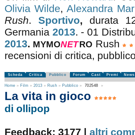
Olivia Wilde
,
Alexandra Mar
Rush
.
Sportivo
,
durata 1
Germania
2013
. - 01 Distrib
2013
.
Rush
MYMO
NE
T
RO
recensioni di critica, pubblico
Scheda
Critica
Pubblico
Forum
Cast
Premi
News
Home
»
Film
»
2013
»
Rush
»
Pubblico
»
702548
»
La vita in gioco
di ollipop
Feedback: 3177 |
altri com