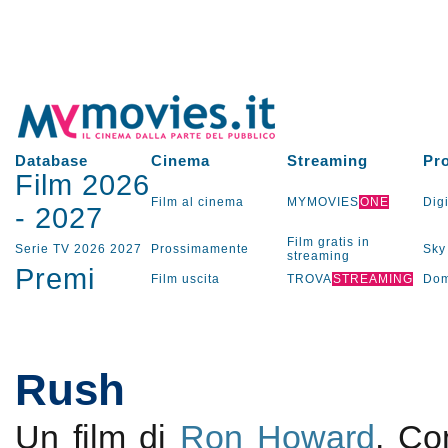
Database
Cinema
Streaming
Pr
Film 2026
Film al cinema
MYMOVIES
ONE
Digi
-
2027
Film gratis in
Serie TV
2026
2027
Prossimamente
Sky
streaming
Premi
Film uscita
TROVA
STREAMING
Dom
Rush
Un film di
Ron Howard
. C