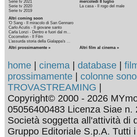
Serie tv 2021
mercoledì 8 luglio
Serie tv 2020
La casa - Il rogo del male
Serie tv 2019
Altri coming soon
'O Sang - Il miracolo di San Gennaro
Carlo Acutis - Il giovane santo
Carla Lonzi - Dentro e fuori dal m...
Cocomelon - Il Film
L'assurda storia della Gialappa's ...
Altri prossimamente »
Altri film al cinema »
home
|
cinema
|
database
|
fil
prossimamente
|
colonne sono
TROVASTREAMING
|
Copyright© 2000 - 2026 MYmov
05056400483 Licenza Siae n. 
Società soggetta all'attività d
Gruppo Editoriale S.p.A. Tutti i d