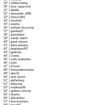
29° |
siebenzwerg
30° |
luca capaccioli
31° |
dadab.
32° |
alexander 1986
33° |
massi1991
34° |
miroforti
35° |
onufrio
36° |
stefano bruzzone
37° |
gianleo67
38° |
aristoteles
39° |
sandy walsh
40° |
great steven
41° |
ilaria pasqua
42° |
deathproof97
43° |
gadman
44° |
cizeta
45° |
carlo andreatta
46° |
loski
47° |
67user
48° |
thesenderminator
49° |
alex41
50° |
nick simon
51° |
apifantasy
52° |
fabriziog
53° |
madmax86
54° |
andrea cerovac
55° |
flyanto
56° |
alexambro
57° |
brucemyhero
58° |
dave69