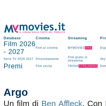
Database
Cinema
Streaming
Pr
Film 2026
Film al cinema
MYMOVIES
ONE
Digi
-
2027
Film gratis in
Serie TV
2026
2027
Prossimamente
Sky
streaming
Premi
Film uscita
TROVA
STREAMING
Dom
Argo
Un film di
Ben Affleck
. Con