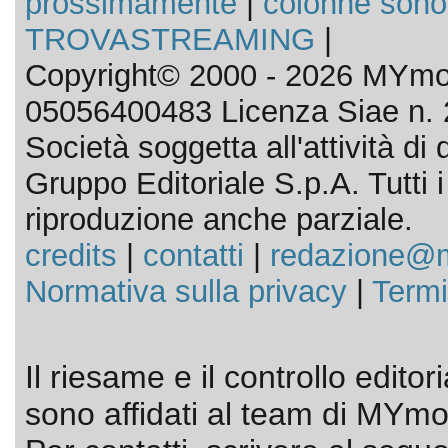
prossimamente
|
colonne sono
TROVASTREAMING
|
Copyright© 2000 - 2026 MYmov
05056400483 Licenza Siae n. 
Società soggetta all'attività d
Gruppo Editoriale S.p.A. Tutti i d
riproduzione anche parziale.
credits
|
contatti
|
redazione@m
Normativa sulla privacy
|
Termi
Il riesame e il controllo editor
sono affidati al team di MYmov