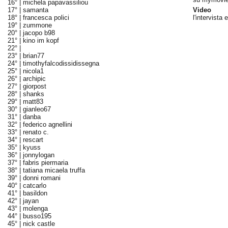
16° |
michela papavassiliou
17° |
samanta
Video
18° |
francesca polici
l'intervista
19° |
zummone
20° |
jacopo b98
21° |
kino im kopf
22° |
23° |
brian77
24° |
timothyfalcodissidissegna
25° |
nicola1
26° |
archipic
27° |
giorpost
28° |
shanks
29° |
matt83
30° |
gianleo67
31° |
danba
32° |
federico agnellini
33° |
renato c.
34° |
rescart
35° |
kyuss
36° |
jonnylogan
37° |
fabris piermaria
38° |
tatiana micaela truffa
39° |
donni romani
40° |
catcarlo
41° |
basildon
42° |
jayan
43° |
molenga
44° |
busso195
45° |
nick castle