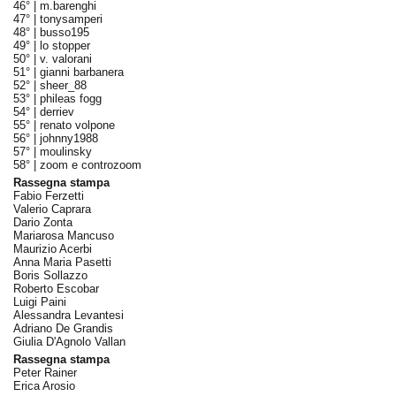
46° |
m.barenghi
47° |
tonysamperi
48° |
busso195
49° |
lo stopper
50° |
v. valorani
51° |
gianni barbanera
52° |
sheer_88
53° |
phileas fogg
54° |
derriev
55° |
renato volpone
56° |
johnny1988
57° |
moulinsky
58° |
zoom e controzoom
Rassegna stampa
Fabio Ferzetti
Valerio Caprara
Dario Zonta
Mariarosa Mancuso
Maurizio Acerbi
Anna Maria Pasetti
Boris Sollazzo
Roberto Escobar
Luigi Paini
Alessandra Levantesi
Adriano De Grandis
Giulia D'Agnolo Vallan
Rassegna stampa
Peter Rainer
Erica Arosio