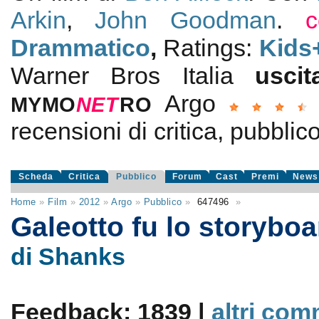
Arkin
,
John Goodman
.
c
Drammatico
,
Ratings:
Kids
Warner Bros Italia
usci
Argo
MYMO
NE
T
RO
recensioni di critica, pubblico
Scheda
Critica
Pubblico
Forum
Cast
Premi
News
Home
»
Film
»
2012
»
Argo
»
Pubblico
»
647496
»
Galeotto fu lo storybo
di Shanks
Feedback: 1839 |
altri com