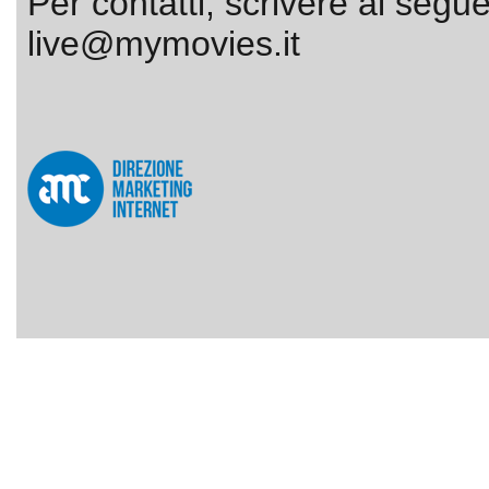
Per contatti, scrivere al segue
live@mymovies.it