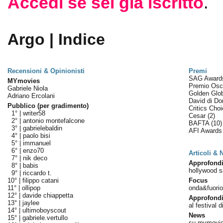
Accedi se sei già iscritto
.
Argo | Indice
Recensioni & Opinionisti
Premi
SAG Awar
MYmovies
Premio Os
Gabriele Niola
Golden Glo
Adriano Ercolani
David di Do
Pubblico (per gradimento)
Critics Cho
1° |
writer58
Cesar
(2)
2° |
antonio montefalcone
BAFTA
(10)
3° |
gabrielebaldin
AFI Award
4° |
paolo bisi
5° |
immanuel
6° |
enzo70
Articoli &
7° |
nik deco
Approfond
8° |
babis
hollywood s
9° |
riccardo t.
10° |
filippo catani
Focus
11° |
ollipop
onda&fuorion
12° |
davide chiappetta
Approfond
13° |
jaylee
al festival d
14° |
ultimoboyscout
News
15° |
gabriele.vertullo
su mymovie