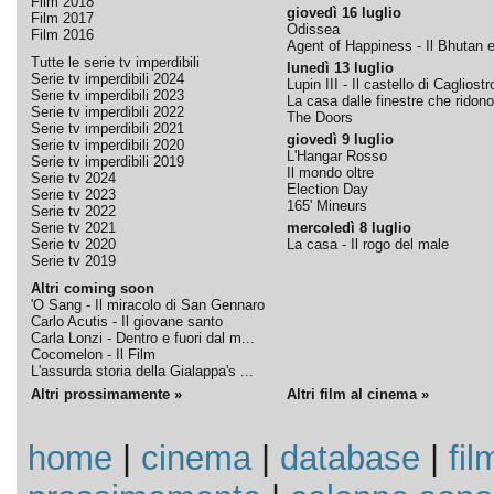
Film 2018
giovedì 16 luglio
Film 2017
Odissea
Film 2016
Agent of Happiness - Il Bhutan e 
Tutte le serie tv imperdibili
lunedì 13 luglio
Serie tv imperdibili 2024
Lupin III - Il castello di Cagliostr
Serie tv imperdibili 2023
La casa dalle finestre che ridono
Serie tv imperdibili 2022
The Doors
Serie tv imperdibili 2021
giovedì 9 luglio
Serie tv imperdibili 2020
L'Hangar Rosso
Serie tv imperdibili 2019
Il mondo oltre
Serie tv 2024
Election Day
Serie tv 2023
165' Mineurs
Serie tv 2022
Serie tv 2021
mercoledì 8 luglio
Serie tv 2020
La casa - Il rogo del male
Serie tv 2019
Altri coming soon
'O Sang - Il miracolo di San Gennaro
Carlo Acutis - Il giovane santo
Carla Lonzi - Dentro e fuori dal m...
Cocomelon - Il Film
L'assurda storia della Gialappa's ...
Altri prossimamente »
Altri film al cinema »
home
|
cinema
|
database
|
fil