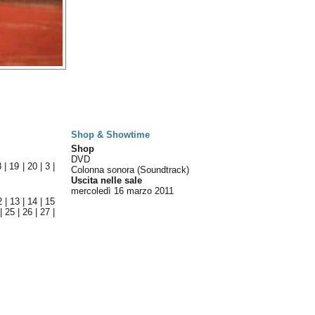
Shop & Showtime
Shop
DVD
8
|
19
|
20
|
3
|
Colonna sonora (Soundtrack)
Uscita nelle sale
mercoledì 16
marzo 2011
2
|
13
|
14
|
15
|
25
|
26
|
27
|