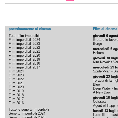
prossimamente al cinema
Film al cinema
Tutti i film imperdibili
giovedì 6 agos
Film imperdibili 2024
Greta e le favol
Film imperdibili 2023
Borgo
Film imperdibili 2022
mercoledì 5 ag
Film imperdibili 2021
Hokum
Film imperdibili 2020
giovedì 30 lugl
Film imperdibili 2019
Kim Novak's Ver
Film imperdibili 2018
Film imperdibili 2017
mercoledì 29 lu
Film 2024
Spider-Man - B
Film 2023
giovedì 23 lugl
Film 2022
Terapia di famigl
Film 2021
Blue
Film 2020
Deep Water - Inc
Film 2019
A New Dawn
Film 2018
giovedì 16 lugl
Film 2017
Odissea
Film 2016
Agent of Happine
Tutte le serie tv imperdibili
lunedì 13 lugli
Serie tv imperdibili 2024
Lupin III - Il cas
Serie tv imperdibili 2023