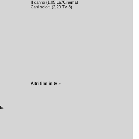
Il danno
(
1,05
La7Cinema
)
Cani sciolti
(
2,20
TV 8
)
Altri film in tv »
le.