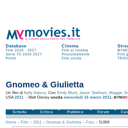
Database
Cinema
Stre
Film 2026
-
2027
Film al cinema
MYMO
Serie TV
2026
2027
Prossimamente
Film 
Premi
Film uscita
TROV
Gnomeo & Giulietta
Un film di
Kelly Asbury
. Con
Emily Blunt
,
Jason Statham
,
Maggie Sm
USA
2011
. - Walt Disney
uscita
mercoledì 16
marzo 2011
.
MYMO
N
Scheda
Critica
Pubblico
Forum
Cas
Home
»
Film
»
2011
»
Gnomeo & Giulietta
»
Foto
»
51888