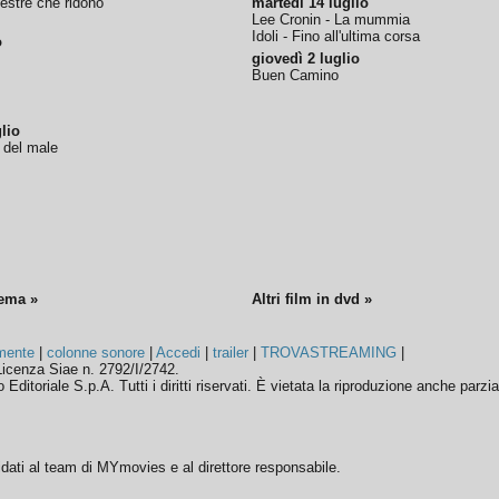
nestre che ridono
martedì 14 luglio
Lee Cronin - La mummia
Idoli - Fino all'ultima corsa
o
giovedì 2 luglio
Buen Camino
lio
o del male
nema »
Altri film in dvd »
mente
|
colonne sonore
|
Accedi
|
trailer
|
TROVASTREAMING
|
icenza Siae n. 2792/I/2742.
ditoriale S.p.A. Tutti i diritti riservati. È vietata la riproduzione anche parzia
ffidati al team di MYmovies e al direttore responsabile.