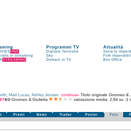
aming
Programmi TV
Attualità
VIES
ONE
Digitale Terrestre
Serie tv imperd
gratis in streaming
Sky
Film imperdibi
A
STREAMING
Domani in TV
Box Office
ith
,
Matt Lucas
,
Ashley Jensen
.
continua»
Titolo originale
Gnomeo & J
Gnomeo & Giulietta
valutazione media:
2,84
su
-1
r
E
T
RO
t
Premi
News
Trailer
Poster
Foto
F