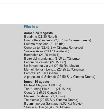
Film in tv
domenica 9 agosto
Il padrino
(
21,30
Rete4
)
Una notte al museo
(
22,40
Sky Cinema Family
)
L'ultima missione
(
21,15
Iris
)
Corro da te
(
22,45
Sky Cinema Romance
)
Smokin' Aces
(
23,17
Canale 20
)
e
Battleship
(
21,20
Italia 1
)
Il giro del mondo in...
(
1,50
La7Cinema
)
Febbre da cavallo
(
21,15
La7
)
Un fantastico via vai
(
22,50
Rai Movie
)
Men of Honor - L'ono...
(
23,25
La7Cinema
)
Fantozzi
(
21,00
Cine34
)
A proposito di Schmidt
(
22,50
Sky Cinema Drama
)
lunedì 10 agosto
Michael Clayton
(
1,00
Iris
)
The Burning Plain - ...
(
21,15
Iris
)
Ocean's 8
(
0,35
Canale 5
)
Madres Paralelas
(
23,30
Iris
)
Tre ciotole
(
22,55
Sky Cinema Drama
)
Il cammino per Santiago
(
5,00
Rai Movie
)
Stanlio e Ollio
(
20,45
Rai Movie
)