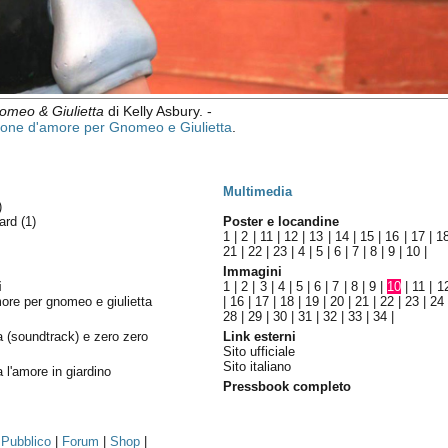
omeo & Giulietta
di Kelly Asbury. -
one d'amore per Gnomeo e Giulietta
.
Multimedia
)
ward
(1)
Poster e locandine
1
|
2
|
11
|
12
|
13
|
14
|
15
|
16
|
17
|
1
21
|
22
|
23
|
4
|
5
|
6
|
7
|
8
|
9
|
10
|
Immagini
i
1
|
2
|
3
|
4
|
5
|
6
|
7
|
8
|
9
|
10
|
11
|
1
ore per gnomeo e giulietta
|
16
|
17
|
18
|
19
|
20
|
21
|
22
|
23
|
24
28
|
29
|
30
|
31
|
32
|
33
|
34
|
a (soundtrack) e zero zero
Link esterni
Sito ufficiale
Sito italiano
 l'amore in giardino
Pressbook completo
|
Pubblico
|
Forum
|
Shop
|