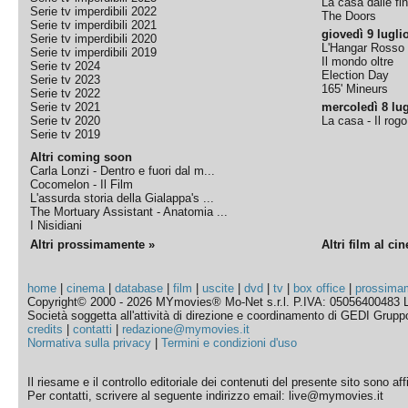
La casa dalle fi
Serie tv imperdibili 2022
The Doors
Serie tv imperdibili 2021
giovedì 9 lugli
Serie tv imperdibili 2020
L'Hangar Rosso
Serie tv imperdibili 2019
Il mondo oltre
Serie tv 2024
Election Day
Serie tv 2023
165' Mineurs
Serie tv 2022
Serie tv 2021
mercoledì 8 lug
Serie tv 2020
La casa - Il rog
Serie tv 2019
Altri coming soon
Carla Lonzi - Dentro e fuori dal m...
Cocomelon - Il Film
L'assurda storia della Gialappa's ...
The Mortuary Assistant - Anatomia ...
I Nisidiani
Altri prossimamente »
Altri film al ci
home
|
cinema
|
database
|
film
|
uscite
|
dvd
|
tv
|
box office
|
prossima
Copyright© 2000 - 2026 MYmovies® Mo-Net s.r.l. P.IVA: 05056400483 L
Società soggetta all'attività di direzione e coordinamento di GEDI Gruppo E
credits
|
contatti
|
redazione@mymovies.it
Normativa sulla privacy
|
Termini e condizioni d'uso
Il riesame e il controllo editoriale dei contenuti del presente sito sono a
Per contatti, scrivere al seguente indirizzo email: live@mymovies.it