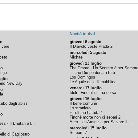
Novità in dvd
to
giovedì 6 agosto
e vere
Il Diavolo veste Prada 2
mercoledì 5 agosto
osto
Michael
giovedì 23 luglio
io
The Drama - Un Segreto è per Sempr
tigo
... che Dio perdona a tutti
Los Domingos
glio
Le Aquile della Repubblica
rand New Day
venerdì 17 luglio
io
Idoli - Fino all'ultima corsa
ia
giovedì 16 luglio
ubo dagli abissi
Il bene comune
Lo straniero
È l'ultima battuta?
io
Finchè morte non ci separi 2
Arco - Un'Amicizia per Salvare il ...
ss - Il Bhutan e l...
mercoledì 15 luglio
o
Scream 7
tello di Cagliostro