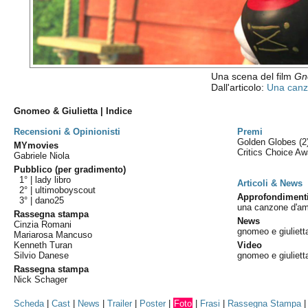
Una scena del film
Gn
Dall'articolo:
Una canz
Gnomeo & Giulietta | Indice
Recensioni & Opinionisti
Premi
Golden Globes
(2
MYmovies
Critics Choice A
Gabriele Niola
Pubblico (per gradimento)
1° |
lady libro
Articoli & News
2° |
ultimoboyscout
Approfondiment
3° |
dano25
una canzone d'am
Rassegna stampa
News
Cinzia Romani
gnomeo e giuliett
Mariarosa Mancuso
Kenneth Turan
Video
Silvio Danese
gnomeo e giulietta
Rassegna stampa
Nick Schager
Scheda
|
Cast
|
News
|
Trailer
|
Poster
|
Foto
|
Frasi
|
Rassegna Stampa