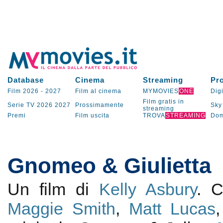
Database
Cinema
Streaming
Pr
Film 2026
-
2027
Film al cinema
MYMOVIES
ONE
Digi
Film gratis in
Serie TV
2026
2027
Prossimamente
Sky
streaming
Premi
Film uscita
TROVA
STREAMING
Dom
Gnomeo & Giulietta
Un film di
Kelly Asbury
. 
Maggie Smith
,
Matt Lucas