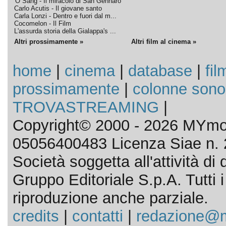
'O Sang - Il miracolo di San Gennaro
Carlo Acutis - Il giovane santo
Carla Lonzi - Dentro e fuori dal m...
Cocomelon - Il Film
L'assurda storia della Gialappa's ...
Altri prossimamente »
Altri film al cinema »
home
|
cinema
|
database
|
fil
prossimamente
|
colonne sono
TROVASTREAMING
|
Copyright© 2000 - 2026 MYmov
05056400483 Licenza Siae n. 
Società soggetta all'attività d
Gruppo Editoriale S.p.A. Tutti i d
riproduzione anche parziale.
credits
|
contatti
|
redazione@m