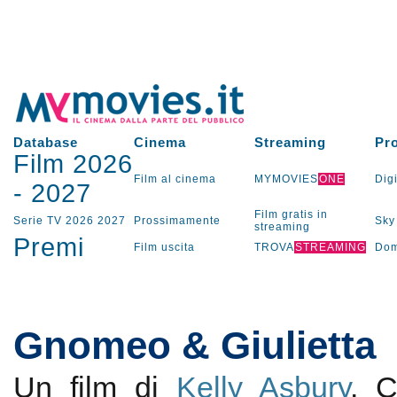
Database
Cinema
Streaming
Pr
Film 2026
Film al cinema
MYMOVIES
ONE
Digi
-
2027
Film gratis in
Serie TV
2026
2027
Prossimamente
Sky
streaming
Premi
Film uscita
TROVA
STREAMING
Dom
Gnomeo & Giulietta
Un film di
Kelly Asbury
. 